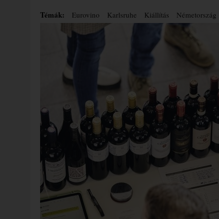
Témák:
Eurovino
Karlsruhe
Kiállítás
Németország