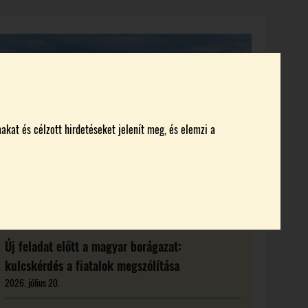
KI KICSODA
RENDEZVÉNYEK
MAGAZIN
akat és célzott hirdetéseket jelenít meg, és elemzi a
Új feladat előtt a magyar borágazat:
kulcskérdés a fiatalok megszólítása
2026. július 20.