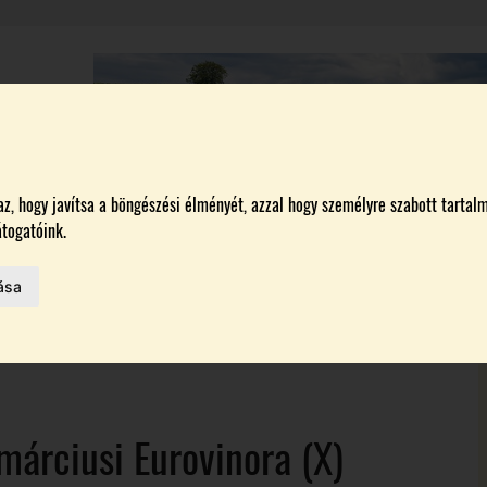
A
BORÁSZATOK
MAGYARORSZÁG LEGSZEBB SZŐLŐBIRTOKA 2026
, hogy javítsa a böngészési élményét, azzal hogy személyre szabott tartalm
togatóink.
ása
HAZAI BORTERMELŐK
 AZ IDÉN
ON
márciusi Eurovinora (X)