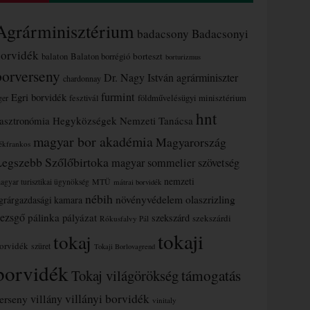
Agrárminisztérium
badacsony
Badacsonyi
borvidék
borteszt
balaton
Balaton borrégió
borturizmus
borverseny
Dr. Nagy István agrárminiszter
chardonnay
furmint
Egri borvidék
ger
fesztivál
földművelésügyi minisztérium
hnt
asztronómia
Hegyközségek Nemzeti Tanácsa
magyar bor akadémia
Magyarország
ékfrankos
Legszebb Szőlőbirtoka
magyar sommelier szövetség
nemzeti
MTÜ
agyar turisztikai ügynökség
mátrai borvidék
nébih
növényvédelem
olaszrizling
grárgazdasági kamara
ezsgő
pálinka
pályázat
szekszárd
szekszárdi
Rókusfalvy Pál
tokaji
tokaj
orvidék
szüret
Tokaji Borlovagrend
borvidék
támogatás
Tokaj világörökség
villányi borvidék
erseny
villány
vinitaly