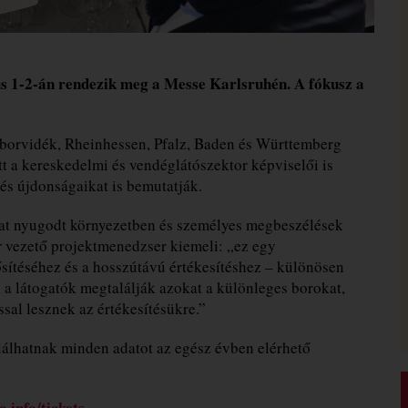
 1-2-án rendezik meg a Messe Karlsruhén. A fókusz a
borvidék, Rheinhessen, Pfalz, Baden és Württemberg
 a kereskedelmi és vendéglátószektor képviselői is
s újdonságaikat is bemutatják.
okat nyugodt környezetben és személyes megbeszélések
r
vezető projektmenedzser kiemeli: „ez egy
ítéséhez és a hosszútávú értékesítéshez – különösen
 a látogatók megtalálják azokat a különleges borokat,
ssal lesznek az értékesítésükre.”
találhatnak minden adatot az egész évben elérhető
o.info/tickets