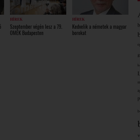
HÍREK
HÍREK
ó
Szeptember végén lesz a 79.
Kedvelik a németek a magyar
OMÉK Budapesten
borokat
e
g
k
m
a
p
b
v