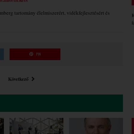
berg tartomány élelmiszerért, vidékfejlesztésért és
K
f
PIN
Következő