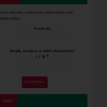
érem adja meg e-mail címét a hírlevelünkre való
eliratkozáshoz.
E-mail cím:
Kérjük, másolja át az alábbi ellenőrzőkódot:
CÍMKÉK