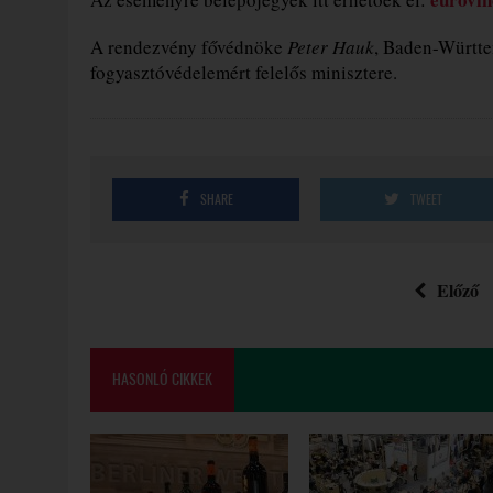
A rendezvény fővédnöke
Peter Hauk
, Baden-Württem
fogyasztóvédelemért felelős minisztere.
SHARE
TWEET
Előző
HASONLÓ CIKKEK