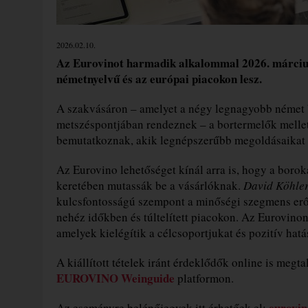
2026.02.10.
Az Eurovinot harmadik alkalommal 2026. március
németnyelvű és az európai piacokon lesz.
A szakvásáron – amelyet a négy legnagyobb német 
metszéspontjában rendeznek – a bortermelők mellett
bemutatkoznak, akik legnépszerűbb megoldásaikat é
Az Eurovino lehetőséget kínál arra is, hogy a bor
keretében mutassák be a vásárlóknak.
David Köhle
kulcsfontosságú szempont a minőségi szegmens erős
nehéz időkben és túltelített piacokon. Az Eurovinon
amelyek kielégítik a célcsoportjukat és pozitív hatá
A kiállított tételek iránt érdeklődők online is meg
EUROVINO Weinguide
platformon.
eurovin
Az eseményre belépőjegyek itt érhetőek el: