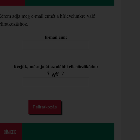
érem adja meg e-mail címét a hírlevelünkre való
eliratkozáshoz.
E-mail cím:
Kérjük, másolja át az alábbi ellenőrzőkódot:
CÍMKÉK