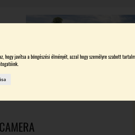
A
BORÁSZATOK
MAGYARORSZÁG LEGSZEBB SZŐLŐBIRTOKA 2026
, hogy javítsa a böngészési élményét, azzal hogy személyre szabott tartalm
togatóink.
ása
HAZAI BORTERMELŐK
 AZ IDÉN
ON
 CAMERA