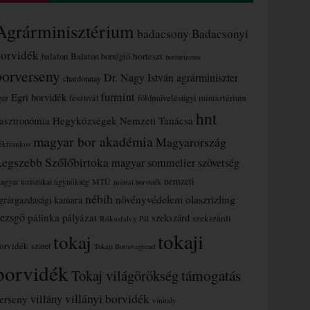
Agrárminisztérium
badacsony
Badacsonyi
borvidék
borteszt
balaton
Balaton borrégió
borturizmus
borverseny
Dr. Nagy István agrárminiszter
chardonnay
furmint
Egri borvidék
ger
fesztivál
földművelésügyi minisztérium
hnt
asztronómia
Hegyközségek Nemzeti Tanácsa
magyar bor akadémia
Magyarország
ékfrankos
Legszebb Szőlőbirtoka
magyar sommelier szövetség
nemzeti
MTÜ
agyar turisztikai ügynökség
mátrai borvidék
nébih
növényvédelem
olaszrizling
grárgazdasági kamara
ezsgő
pálinka
pályázat
szekszárd
szekszárdi
Rókusfalvy Pál
tokaji
tokaj
orvidék
szüret
Tokaji Borlovagrend
borvidék
támogatás
Tokaj világörökség
villányi borvidék
erseny
villány
vinitaly