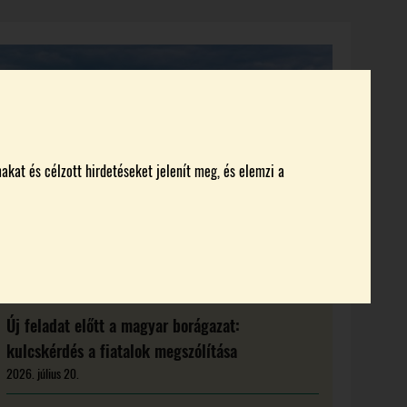
KI KICSODA
RENDEZVÉNYEK
MAGAZIN
akat és célzott hirdetéseket jelenít meg, és elemzi a
Új feladat előtt a magyar borágazat:
kulcskérdés a fiatalok megszólítása
2026. július 20.