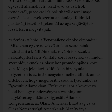
A 140 országból várt több mint 30000 (köztük 3000
egyesült államokbeli) résztvevő az üzletről,
trendekről, piacokról és politikáról cserél majd
eszmét, és a tervek szerint a jelenlegi földrajzi-
gazdasági feszültségeken túl az ágazat jövőjét is
részletesen megvitatják.
Veronafiere
Federico Bricolo
, a
elnöke elmondta:
„Miközben egyre növekvő értéket szeretnénk
biztosítani a kiállítóinknak, tovább fokozzuk a
hálózatépítést is, a Vinitaly körül összehozva minden
szereplőt, akinek az olasz bor promóciójához köze
van. Még a jelenlegi, különösen bizonytalan
helyzetben is az intézményeink mellett állunk annak
érdekében, hogy megerősíthessük helyzetünket az
Egyesült Államokban. Ezért kerül sor a következő
hetekben egy rendezvényre a washingtoni
nagykövetségünkön az Egyesült Államok
Kongresszusa, az Olasz-Amerikai Bizottság és az
Olasz Nemzetiségű Amerikaiak Alapítványa