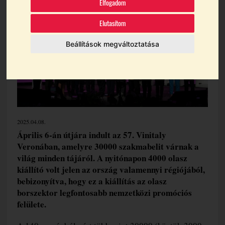
Elfogadom
Elutasítom
Beállítások megváltoztatása
2025.04.08.
Április 6-án útjára indult az 57. Vinitaly
Veronában, amelyre 30000 szakmabelit várnak a
világ minden tájáról. A nyitónapon 4000 olasz
kiállító volt jelen az ország valamennyi régiójából,
bebizonyítva, hogy ez a kiállítás az olasz
borszektor legfontosabb nemzetközi promóciós
felülete.