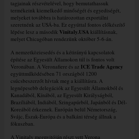
tagjainak részvételével, hogy bemutathassuk
termékeink kiemelkedő minőségét és egyediségét,
melyeket továbbra is határozottan exportálni
szeretnénk az USÁ-ba. Ez egyúttal fontos előkészítő
Vinitaly.USA
lépése lesz a második
kiállításnak,
melyet Chicagóban rendezünk október 5-6-án.
A nemzetköziesedés és a kétirányú kapcsolatok
építése az Egyesült Államokon túl is fontos volt
ICE Trade Agency
Veronában. A Veronafiere és az
együttműködésében 71 országból 1200
csúcsbeszerzőt hívtak meg a kiállításra. A
legnépesebb delegációk az Egyesült Államokból és
Kanadából, Kínából, az Egyesült Királyságból,
Brazíliából, Indiából, Szingapúrból, Japánból és Dél-
Koreából érkeznek. Európán belül Németország,
Svájc, Észak-Európa és a balkáni térség állnak a
fókuszban.
A Vinitaly megnyitóján részt vett Verona