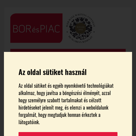
Az oldal sütiket használ
Az oldal sütiket és egyéb nyomkövető technológiákat
alkalmaz, hogy javítsa a böngészési élményét, azzal
FŐOLDAL
HÍREK
hogy személyre szabott tartalmakat és célzott
hirdetéseket jelenít meg, és elemzi a weboldalunk
Megnyílt az 57. Vinitaly
forgalmát, hogy megtudjuk honnan érkeztek a
látogatóink.
Témák:
Olaszország
Usa
Vinitaly