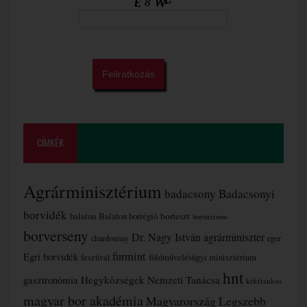
CÍMKÉK
Agrárminisztérium
badacsony
Badacsonyi
borvidék
borteszt
balaton
Balaton borrégió
borturizmus
borverseny
Dr. Nagy István agrárminiszter
chardonnay
eger
furmint
Egri borvidék
fesztivál
földművelésügyi minisztérium
hnt
gasztronómia
Hegyközségek Nemzeti Tanácsa
kékfrankos
magyar bor akadémia
Magyarország Legszebb