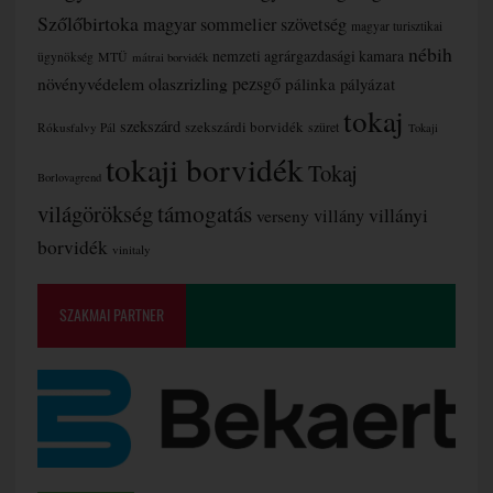
Szőlőbirtoka
magyar sommelier szövetség
magyar turisztikai
nébih
nemzeti agrárgazdasági kamara
MTÜ
ügynökség
mátrai borvidék
növényvédelem
olaszrizling
pezsgő
pálinka
pályázat
tokaj
szekszárd
szekszárdi borvidék
szüret
Rókusfalvy Pál
Tokaji
tokaji borvidék
Tokaj
Borlovagrend
támogatás
világörökség
villányi
verseny
villány
borvidék
vinitaly
SZAKMAI PARTNER