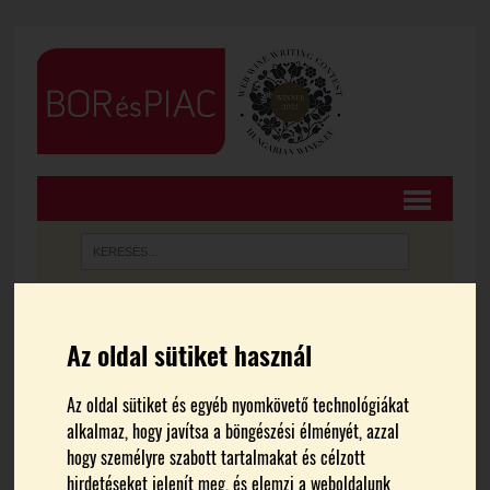
FŐOLDAL
BORTURIZMUS
Az oldal sütiket használ
Világverő Villányi Vörösök
Az oldal sütiket és egyéb nyomkövető technológiákat
alkalmaz, hogy javítsa a böngészési élményét, azzal
Budán
hogy személyre szabott tartalmakat és célzott
hirdetéseket jelenít meg, és elemzi a weboldalunk