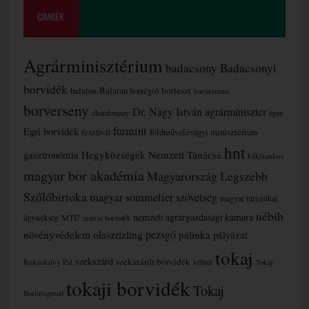
CÍMKÉK
Agrárminisztérium
badacsony
Badacsonyi
borvidék
borteszt
balaton
Balaton borrégió
borturizmus
borverseny
Dr. Nagy István agrárminiszter
chardonnay
eger
furmint
Egri borvidék
fesztivál
földművelésügyi minisztérium
hnt
gasztronómia
Hegyközségek Nemzeti Tanácsa
kékfrankos
magyar bor akadémia
Magyarország Legszebb
Szőlőbirtoka
magyar sommelier szövetség
magyar turisztikai
nébih
nemzeti agrárgazdasági kamara
MTÜ
ügynökség
mátrai borvidék
növényvédelem
olaszrizling
pezsgő
pálinka
pályázat
tokaj
szekszárd
szekszárdi borvidék
szüret
Rókusfalvy Pál
Tokaji
tokaji borvidék
Tokaj
Borlovagrend