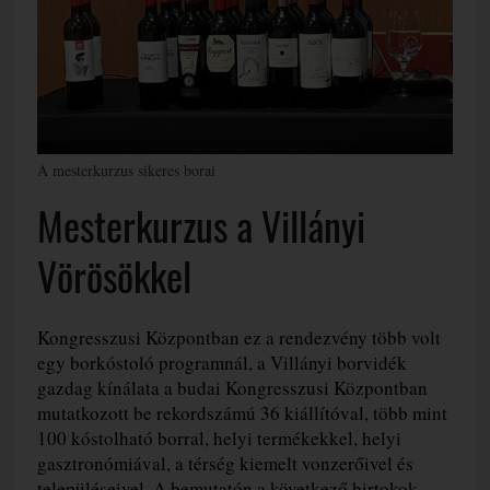
A mesterkurzus sikeres borai
Mesterkurzus a Villányi
Vörösökkel
Kongresszusi Központban ez a rendezvény több volt
egy borkóstoló programnál, a Villányi borvidék
gazdag kínálata a budai Kongresszusi Központban
mutatkozott be rekordszámú 36 kiállítóval, több mint
100 kóstolható borral, helyi termékekkel, helyi
gasztronómiával, a térség kiemelt vonzerőivel és
településeivel. A bemutatón a következő birtokok