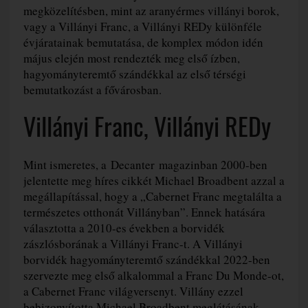
megközelítésben, mint az aranyérmes villányi borok,
vagy a Villányi Franc, a Villányi REDy különféle
évjáratainak bemutatása, de komplex módon idén
május elején most rendezték meg első ízben,
hagyományteremtő szándékkal az első térségi
bemutatkozást a fővárosban.
Villányi Franc, Villányi REDy
Mint ismeretes, a Decanter magazinban 2000-ben
jelentette meg híres cikkét Michael Broadbent azzal a
megállapítással, hogy a „Cabernet Franc megtalálta a
természetes otthonát Villányban”. Ennek hatására
választotta a 2010-es években a borvidék
zászlósborának a Villányi Franc-t. A Villányi
borvidék hagyományteremtő szándékkal 2022-ben
szervezte meg első alkalommal a Franc Du Monde-ot,
a Cabernet Franc világversenyt. Villány ezzel
bebizonyította Michael Broadbent meglátásának