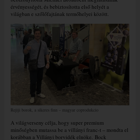
érvényességét, és bebiztosította első helyét a
világban e szőlőfajtának termőhelyei között.
Rejiji borok, a sikeres finn – magyar coprodukcio
A világverseny célja, hogy super premium
minőségben mutassa be a villányi franc-t – mondta el
korábban a Villányi borvidék elnöke. Bock