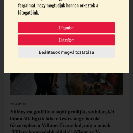
forgalmát, hogy megtudjuk honnan érkeztek a
Témák:
Franc Du Monde
Magyar Borszakírók Köre
látogatóink.
Magyar Sommelier Szövetség
Villányi Borút
Villányi Borvidék
Villányi Franc
Villányi Redy
Elfogadom
Elutasítom
Beállítások megváltoztatása
2024.05.16.
Villány megtalálta a saját profilját, stabilan, két
lábon áll. Egyik lába a testes nagy boroké
főszerepben a Villányi Franc-kal, míg a másik
„Villány könnyedebb oldala”, főként az Y-