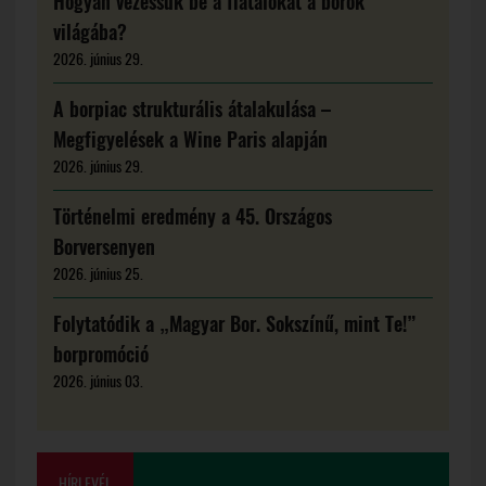
Hogyan vezessük be a fiatalokat a borok
világába?
2026. június 29.
A borpiac strukturális átalakulása –
Megfigyelések a Wine Paris alapján
2026. június 29.
Történelmi eredmény a 45. Országos
Borversenyen
2026. június 25.
Folytatódik a „Magyar Bor. Sokszínű, mint Te!”
borpromóció
2026. június 03.
HÍRLEVÉL