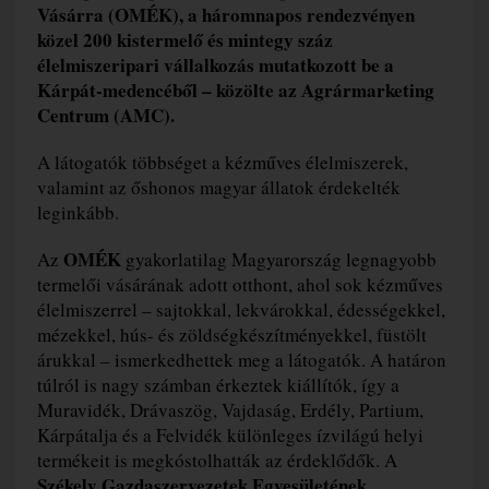
Vásárra (OMÉK), a háromnapos rendezvényen
közel 200 kistermelő és mintegy száz
élelmiszeripari vállalkozás mutatkozott be a
Kárpát-medencéből – közölte az Agrármarketing
Centrum (AMC).
A látogatók többséget a kézműves élelmiszerek,
valamint az őshonos magyar állatok érdekelték
leginkább.
OMÉK
Az
gyakorlatilag Magyarország legnagyobb
termelői vásárának adott otthont, ahol sok kézműves
élelmiszerrel – sajtokkal, lekvárokkal, édességekkel,
mézekkel, hús- és zöldségkészítményekkel, füstölt
árukkal – ismerkedhettek meg a látogatók. A határon
túlról is nagy számban érkeztek kiállítók, így a
Muravidék, Drávaszög, Vajdaság, Erdély, Partium,
Kárpátalja és a Felvidék különleges ízvilágú helyi
termékeit is megkóstolhatták az érdeklődők. A
Székely Gazdaszervezetek Egyesületének