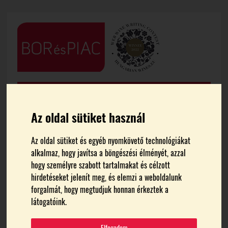
Az oldal sütiket használ
Az oldal sütiket és egyéb nyomkövető technológiákat
alkalmaz, hogy javítsa a böngészési élményét, azzal
FŐOLDAL
HÍREK
hogy személyre szabott tartalmakat és célzott
hirdetéseket jelenít meg, és elemzi a weboldalunk
Csaknem ötvenezren
forgalmát, hogy megtudjuk honnan érkeztek a
látogatóink.
látogattak el Magyarország
Elfogadom