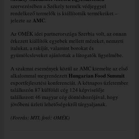
szervezésében a Székely termék védjeggyel
rendelkező termelők is kiállították termékeiket –
AMC
jelezte az
.
Az OMÉK idei partnerországa Szerbia volt, az onnan
érkezett kiállítók egyebek mellett mézeket, nemzeti
italukat, a rakíját, valamint borokat és
gyümölcsleveket ajánlottak a látogatók figyelmébe.
A szakmai események közül az AMC kiemelte az első
Hungarian Food Summit
alkalommal megrendezett
exportfejlesztési konferenciát. A kétnapos üzletember
találkozón 87 külföldi cég 124 képviselője
találkozott 46 magyar cég döntéshozójával, hogy
jövőbeni üzleti lehetőségekről tárgyaljanak.
(Forrás: MTI, fotó: OMÉK)