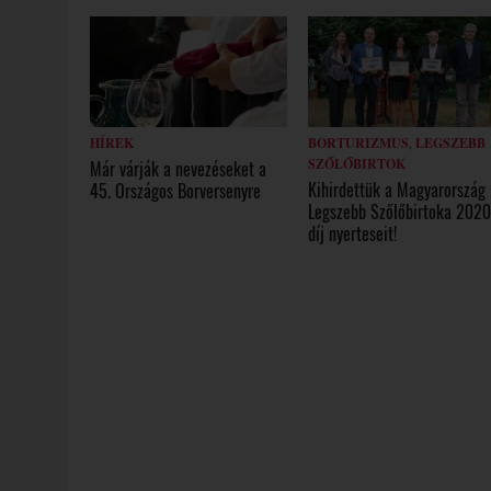
HÍREK
BORTURIZMUS
,
LEGSZEBB
SZŐLŐBIRTOK
Már várják a nevezéseket a
Kihirdettük a Magyarország
45. Országos Borversenyre
Legszebb Szőlőbirtoka 202
díj nyerteseit!