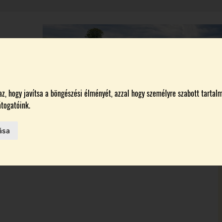
A
BORÁSZATOK
MAGYARORSZÁG LEGSZEBB SZŐLŐBIRTOKA 2026
, hogy javítsa a böngészési élményét, azzal hogy személyre szabott tartalm
togatóink.
ása
MELŐK
 AZ IDÉN