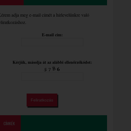
érem adja meg e-mail címét a hírlevelünkre való
eliratkozáshoz.
E-mail cím:
Kérjük, másolja át az alábbi ellenőrzőkódot:
CÍMKÉK