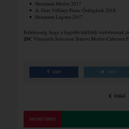
Heumann Merlot 2017
A. Gere Villányi Franc Ördögárok 2018
Heumann Lagona 2017
Érdekesség, hogy a legjobb külföldi vörösbornak já
JSC
Vineyards Selection Tenevo Merlot-Cabernet Fr
SHARE
TWEET
Előző
HASONLÓ CIKKEK