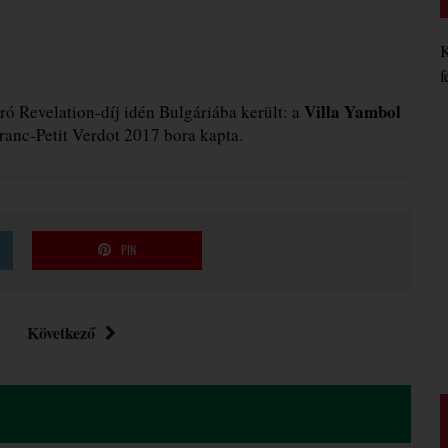
K
f
Villa Yambol
ró Revelation-díj idén Bulgáriába került: a
anc-Petit Verdot 2017 bora kapta.
PIN
Következő