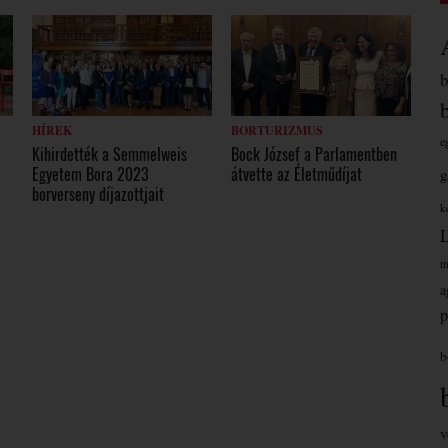
HÍREK
BORTURIZMUS
e
Kihirdették a Semmelweis
Bock József a Parlamentben
Egyetem Bora 2023
átvette az Életműdíjat
g
0
borverseny díjazottjait
k
m
a
p
b
v