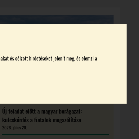
KI KICSODA
RENDEZVÉNYEK
MAGAZIN
akat és célzott hirdetéseket jelenít meg, és elemzi a
Új feladat előtt a magyar borágazat:
kulcskérdés a fiatalok megszólítása
2026. július 20.