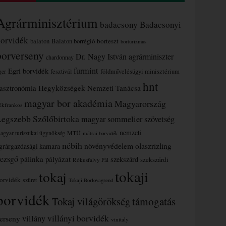
Agrárminisztérium
badacsony
Badacsonyi
borvidék
borteszt
balaton
Balaton borrégió
borturizmus
borverseny
Dr. Nagy István agrárminiszter
chardonnay
furmint
Egri borvidék
ger
fesztivál
földművelésügyi minisztérium
hnt
asztronómia
Hegyközségek Nemzeti Tanácsa
magyar bor akadémia
Magyarország
ékfrankos
Legszebb Szőlőbirtoka
magyar sommelier szövetség
nemzeti
MTÜ
agyar turisztikai ügynökség
mátrai borvidék
nébih
növényvédelem
olaszrizling
grárgazdasági kamara
ezsgő
pálinka
pályázat
szekszárd
szekszárdi
Rókusfalvy Pál
tokaji
tokaj
orvidék
szüret
Tokaji Borlovagrend
borvidék
támogatás
Tokaj világörökség
villányi borvidék
erseny
villány
vinitaly