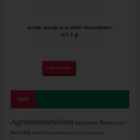
Kérjük, másolja át az alábbi ellenőrzőkódot:
CÍMKÉK
Agrárminisztérium
badacsony
Badacsonyi
borvidék
borteszt
balaton
Balaton borrégió
borturizmus