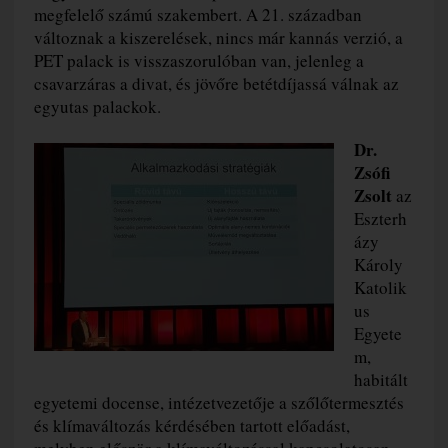
megfelelő számú szakembert. A 21. században
változnak a kiszerelések, nincs már kannás verzió, a
PET palack is visszaszorulóban van, jelenleg a
csavarzáras a divat, és jövőre betétdíjassá válnak az
egyutas palackok.
Dr.
Zsófi
Zsolt
az
Eszterh
ázy
Károly
Katolik
us
Egyete
m,
habitált
egyetemi docense, intézetvezetője a szőlőtermesztés
és klímaváltozás kérdésében tartott előadást,