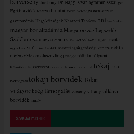
borverseny
Dr. Nagy István agrárminiszter
chardonnay
eger
furmint
Egri borvidék
fesztivál
földművelésügyi minisztérium
hnt
gasztronómia
Hegyközségek Nemzeti Tanácsa
kékfrankos
magyar bor akadémia
Magyarország Legszebb
Szőlőbirtoka
magyar sommelier szövetség
magyar turisztikai
nébih
nemzeti agrárgazdasági kamara
MTÜ
ügynökség
mátrai borvidék
növényvédelem
olaszrizling
pezsgő
pálinka
pályázat
tokaj
szekszárd
szekszárdi borvidék
szüret
Rókusfalvy Pál
Tokaji
tokaji borvidék
Tokaj
Borlovagrend
támogatás
világörökség
villányi
verseny
villány
borvidék
vinitaly
SZAKMAI PARTNER