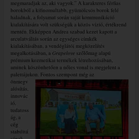
megmaradjak az, aki vagyok.” A karakteres férfias
borokból a kifinomultabb, gyümölcsös borok felé
haladnak, a folyamat során saját kommunikáció
kialakítására volt szükségük a közös vízió, értékrend
mentén. Ekképpen Andrea szabad kezet kapott a
arculatváltás során az egységes címkék
kialakításában, a vendéglátói megközelítés
megalkotásában, a
Grapelove
szőlőmag alapú
prémium kozmetikai termékek létrehozásában,
aminek köszönhetően a nőies vonal is megjelent a
palettájukon. Fontos szempont még az
önmegv
alósítás,
innovác
ió,
tudatoss
ág, a
cég
stabilitá
sának