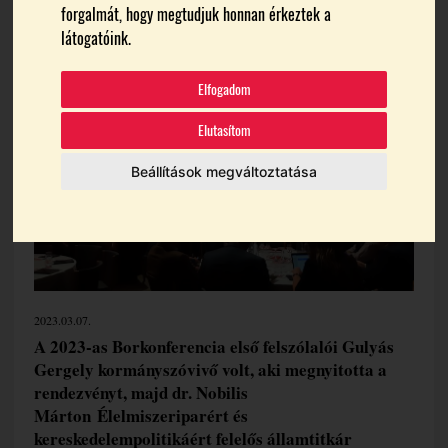
forgalmát, hogy megtudjuk honnan érkeztek a
Témák:
Dr. Zsófi Zsolt
Gál Péter
Gere Andrea
látogatóink.
Varga Péter
Elfogadom
Elutasítom
Beállítások megváltoztatása
2023.03.07.
A 2023-as Borkonferencia első felszólalói Gulyás
Gergely kormányszóvivő volt, aki megnyitotta a
rendezvényt, majd dr. Nobilis
Márton
Élelmiszeriparért és
kereskedelempolitikáért felelős államtitkár