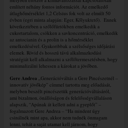
melyben először a klímaváltozással kapcsolatosan
említett néhány fontos információt. Az emelkedő
átlaghőmérséklet 1,2 Celsius fok volt az elmúlt 50
évben (egri minta alapján: Eger, Kőlyuktető). Ennek
következtében a szőlőfürtökben emelkedik a
cukortartalom, csökken a savkoncentráció, emelkedik
az antocianin és a prolin is a hőmérséklet
emelkedésével. Gyakoribbak a szélsőséges időjárási
elemek. Rövid és hosszú távú alkalmazkodási
stratégiát kell alkalmazni a szőlőtermesztésben, hogy
minimalizálni lehessen a károkat a jövőben.
Gere Andrea
„Generációváltás a Gere Pincészetnél –
innovatív jövőkép” címmel tartotta meg előadását,
melyben beszélt pincészetük generációváltásáról,
ami bizalmon, önállóságon és felelősségvállaláson
alapszik, “Apának át kellett adni a gyeplőt”
–
fogalmazott Gere Andrea
–
“Ha mindent úgy
csinálnék mint apa, akkor nem tudnék önmagam
lenni, tehát a saját utamat kell járnom, hogy