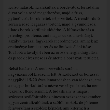
Külső hatások: Kialakultak a bordivatok, forradalmi
divat volt a rozé megérkezése, majd a friss,
gyümölcsös borok lettek népszerűek. A trendforduló
során a rozé leágazása történt, majd a gyümölcsös,
illatos borok kerültek előtérbe. A klímaváltozás a
jelenlegi probléma, ami magas cukrot, savhiányt,
aszályt, tavaszi fagykárokat eredményez, aminek az
eredménye korai szüret és az öntözés élénkítése.
Továbbá a tavalyi évben az orosz energia drágulása
és piacok elvesztése is érintette a borászati területet.
Belső hatások: A rendszerváltás során a
nagyüzemiből kisüzemi lett. A szőlészet és borászat
nagyjából 15-20 éves lemaradásban van idehaza, ami
a magyar borkultúrára nézve veszélyes lehet, ha nem
teszünk ellene semmit. A tudáshiány is magas,
százezer szőlőbirtokhoz nincsen százezer szakember,
ugyan centralizálódnak a szőlőbirtokok, de jó lenne
felgyorsítani a szőlész képzést, ami kitermeli a