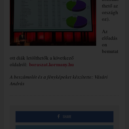
thető az
országh
oz).
Az
előadás
on
bemutat
ott diák letölthetők a következő
boraszat.kormany.hu
oldalról:
A beszámolót és a fényképeket készítette: Vásári
András
SHARE