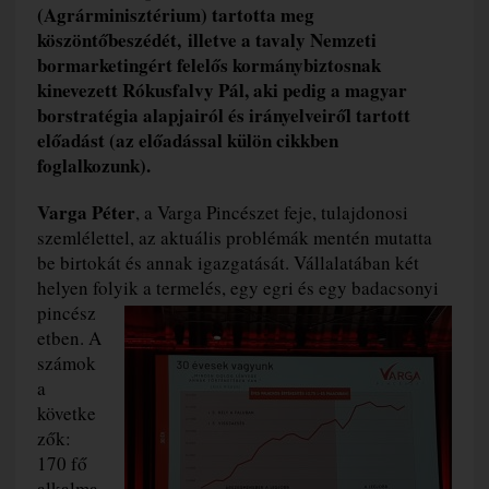
(Agrárminisztérium) tartotta meg
k
öszöntőbeszédét,
illetve a tavaly Nemzeti
bormarketingért felelős kormánybiztosnak
kinevezett Rókusfalvy Pál, aki pedig a magyar
borstratégia alapjairól és irányelveiről tartott
előadást (az előadással külön cikkben
foglalkozunk).
Varga Péter
, a Varga Pincészet feje, tulajdonosi
szemlélettel, az aktuális problémák mentén mutatta
be birtokát és annak igazgatását. Vállalatában két
helyen folyik a termelés, egy egri és egy
badacsonyi
pincész
etben. A
számok
a
követke
zők:
170 fő
alkalma