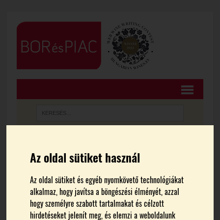
FŐOLDAL
BORTURIZMUS
Az oldal sütiket használ
Borkonferencia 2023,
Az oldal sütiket és egyéb nyomkövető technológiákat
alkalmaz, hogy javítsa a böngészési élményét, azzal
délelőtti összefoglaló
hogy személyre szabott tartalmakat és célzott
hirdetéseket jelenít meg, és elemzi a weboldalunk