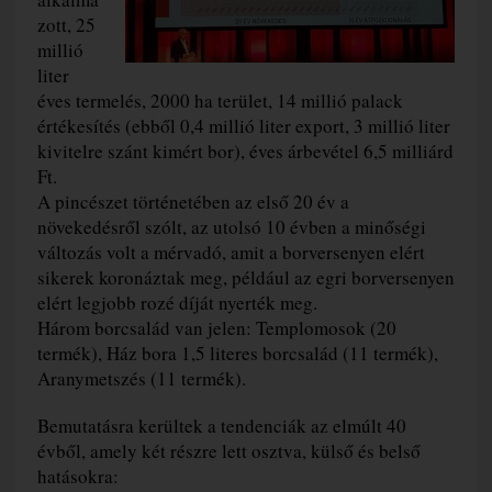
zott, 25
millió
liter
éves termelés, 2000 ha terület, 14 millió palack
értékesítés (ebből 0,4 millió liter export, 3 millió liter
kivitelre szánt kimért bor), éves árbevétel 6,5 milliárd
Ft.
A pincészet történetében az első 20 év a
növekedésről szólt, az utolsó 10 évben a minőségi
változás volt a mérvadó, amit a borversenyen elért
sikerek koronáztak meg, például az egri borversenyen
elért legjobb rozé díját nyerték meg.
Három borcsalád van jelen: Templomosok (20
termék), Ház bora 1,5 literes borcsalád (11 termék),
Aranymetszés (11 termék).
Bemutatásra kerültek a tendenciák az elmúlt 40
évből, amely két részre lett osztva, külső és belső
hatásokra: