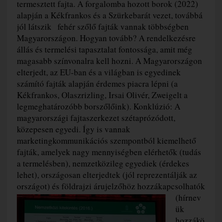
termesztett fajta. A forgalomba hozott borok (2022)
alapján a Kékfrankos és a Szürkebarát vezet, továbbá
jól látszik fehér szőlő fajták vannak többségben
Magyarországon. Hogyan tovább? A rendelkezésre
állás és termelési tapasztalat fontossága, amit még
magasabb színvonalra kell hozni. A Magyarországon
elterjedt, az EU-ban és a világban is egyedinek
számító fajták alapján érdemes piacra lépni (a
Kékfrankos, Olaszrizling, Irsai Olivér, Zweigelt a
legmeghatározóbb borszőlőink). Konklúzió: A
magyarországi fajtaszerkezet szétaprózódott,
közepesen egyedi. Így is vannak
marketingkommunikációs szempontból kiemelhető
fajták, amelyek nagy mennyiségben elérhetők (tudás
a termelésben), nemzetközileg egyediek (érdekes
lehet), országosan elterjedtek (jól reprezentálják az
országot) és földrajzi
árujelzőhöz hozzákapcsolhatók
(hírnev
ük
hozzákö