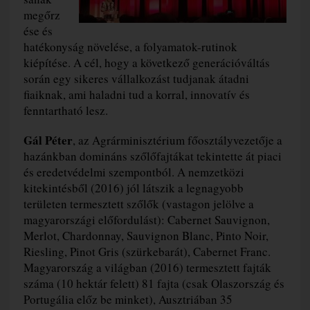
megőrz
ése és
hatékonyság növelése, a folyamatok-rutinok
kiépítése. A cél, hogy a következő generációváltás
során egy sikeres vállalkozást tudjanak átadni
fiaiknak, ami haladni tud a korral, innovatív és
fenntartható lesz.
Gál Péter
, az Agrárminisztérium főosztályvezetője a
hazánkban domináns szőlőfajtákat tekintette át piaci
és eredetvédelmi szempontból. A nemzetközi
kitekintésből (2016) jól látszik a legnagyobb
területen termesztett szőlők (vastagon jelölve a
magyarországi előfordulást): Cabernet Sauvignon,
Merlot, Chardonnay, Sauvignon Blanc, Pinto Noir,
Riesling, Pinot Gris (szürkebarát), Cabernet Franc.
Magyarország a világban (2016) termesztett fajták
száma (10 hektár felett) 81 fajta (csak Olaszország és
Portugália előz be minket), Ausztriában 35