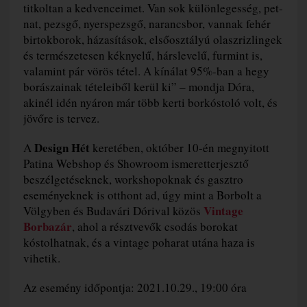
titkoltan a kedvenceimet. Van sok különlegesség, pet-
nat, pezsgő, nyerspezsgő, narancsbor, vannak fehér
birtokborok, házasítások, elsőosztályú olaszrizlingek
és természetesen kéknyelű, hárslevelű, furmint is,
valamint pár vörös tétel. A kínálat 95%-ban a hegy
borászainak tételeiből kerül ki” – mondja Dóra,
akinél idén nyáron már több kerti borkóstoló volt, és
jövőre is tervez.
Design Hét
A
keretében, október 10-én megnyitott
Patina Webshop és Showroom ismeretterjesztő
beszélgetéseknek, workshopoknak és gasztro
eseményeknek is otthont ad, úgy mint a Borbolt a
Vintage
Völgyben és Budavári Dórival közös
Borbazár
, ahol a résztvevők csodás borokat
kóstolhatnak, és a vintage poharat utána haza is
vihetik.
Az esemény időpontja: 2021.10.29., 19:00 óra