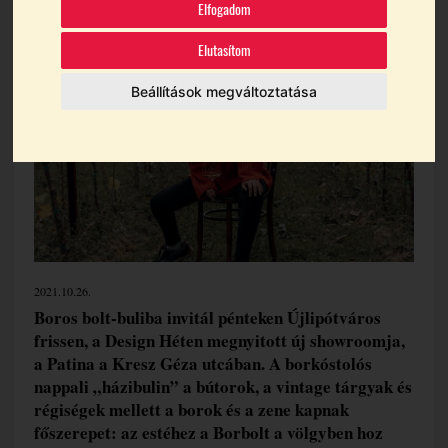
Elfogadom
Témák:
Budavári Dóra
Vintage Borbazár
Elutasítom
Beállítások megváltoztatása
2021.10.26.
Boros bolt-buliba invitál pénteken Újlipótváros
frissen, a Design Héten megnyitott új showroomja,
a Patina a Kresz Géza utcában. A borkóstolós
nappali „házibulin” a bútorok, a vintage tárgyak és
régiségek mellett a borok és a zene kapnak
főszerepet: az estéhez a Borbolt a völgyben hoz