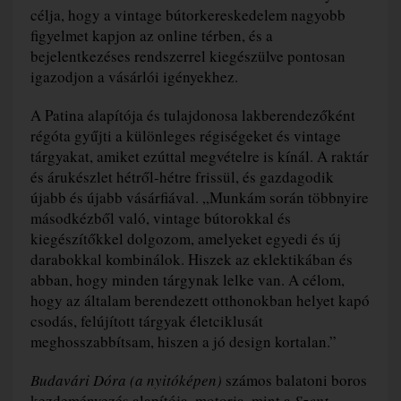
célja, hogy a vintage bútorkereskedelem nagyobb
figyelmet kapjon az online térben, és a
bejelentkezéses rendszerrel kiegészülve pontosan
igazodjon a vásárlói igényekhez.
A Patina alapítója és tulajdonosa lakberendezőként
régóta gyűjti a különleges régiségeket és vintage
tárgyakat, amiket ezúttal megvételre is kínál. A raktár
és árukészlet hétről-hétre frissül, és gazdagodik
újabb és újabb vásárfiával. „Munkám során többnyire
másodkézből való, vintage bútorokkal és
kiegészítőkkel dolgozom, amelyeket egyedi és új
darabokkal kombinálok. Hiszek az eklektikában és
abban, hogy minden tárgynak lelke van. A célom,
hogy az általam berendezett otthonokban helyet kapó
csodás, felújított tárgyak életciklusát
meghosszabbítsam, hiszen a jó design kortalan.”
Budavári Dóra (a nyitóképen)
számos balatoni boros
kezdeményezés alapítója, motorja, mint a
Szent