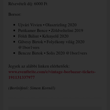
Részvételi díj: 6000 Ft
Borsor:
Ujvári Vivien • Olaszrizling 2020
Puttkamer Bence • Zöldveltelini 2019
Földi Bálint • Kéknyelű 2020
Gilvesy Birtok • Folyékony világ 2020
@1bor1vers
Bencze Birtok • Solis 2020 @1bor1vers
Jegyek az alábbi linken elérhetőek:
www.eventbrite.com/e/vintage-borbazar-tickets-
191131337977
(Borítófotó: Simon Kornél)