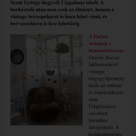
Szent György-hegyről 5 izgalmas tételt. A
borkóstoló után nem csak az élményt, hanem a
vintage borospoharat is haza lehet vinni, és
borvásárlásra is lesz lehetőség.
Patina
A
webshop +
bemutatóterem
Gulyás Zsuzsa
lakberendező
vintage
tárgygyűjtemény
ének ad otthont
és bejelentkezés
után
Újlipótváros
szívében
bármikor
látogatható. A
kezdeményezés