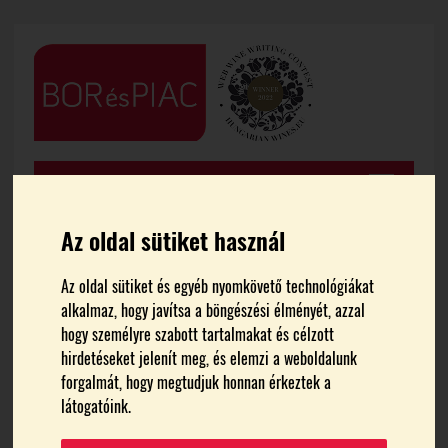
Az oldal sütiket használ
Az oldal sütiket és egyéb nyomkövető technológiákat
FŐOLDAL
HÍREK
alkalmaz, hogy javítsa a böngészési élményét, azzal
hogy személyre szabott tartalmakat és célzott
Vintage Borbazár, avagy a
hirdetéseket jelenít meg, és elemzi a weboldalunk
forgalmát, hogy megtudjuk honnan érkeztek a
látogatóink.
hegy megy a városba