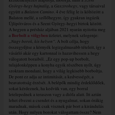
György-hegy hajnalig
, a
Gasztrohegy
, vagy társaival
együtt a
Balaton Camino
. 4 éve félig le is költözött a
Balaton mellé, a szőlőhegyre, így gyakran ingázik
Újlipótváros és a Szent György-hegyi birtok között.
A hegyen a présház aljában 2021 nyarán nyitotta meg
Borbolt a völgyben
a
üzletet, melynek szlogenje:
„Nagy borok, kis helyen”
. A bolt célja, hogy
összegyűjtse a környék legizgalmasabb tételeit, így a
vásárló akár egy kartonnal is hazavihessen a hegy
válogatott boraiból. „Ez egy pop-up borbolt,
tulajdonképpen a konyha egyik részében nyílt, úgy
szoktam mondani, hogy a világ legkisebb borboltja.
De pont ez adja az intimitását, a kedvességét, a
beavatottság érzését. A belépők mindig érdeklődőek,
sokat kérdeznek, ha kedvük van, egy borral
letelepednek a teraszon vagy a diófa alatt. Itt aztán
lehet élvezni a csendet és a nyugalmat, sokan órákig
maradnak, mások csak visznek pár bort a kirándulás
után. Hogy milyen borokat válogattam össze? Nem