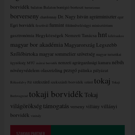
borvidék
borteszt
balaton
Balaton borrégió
borturizmus
borverseny
Dr. Nagy István agrárminiszter
chardonnay
eger
furmint
Egri borvidék
fesztivál
földművelésügyi minisztérium
hnt
gasztronómia
Hegyközségek Nemzeti Tanácsa
kékfrankos
magyar bor akadémia
Magyarország Legszebb
Szőlőbirtoka
magyar sommelier szövetség
magyar turisztikai
nébih
nemzeti agrárgazdasági kamara
MTÜ
ügynökség
mátrai borvidék
növényvédelem
olaszrizling
pezsgő
pálinka
pályázat
tokaj
szekszárd
szekszárdi borvidék
szüret
Rókusfalvy Pál
Tokaji
tokaji borvidék
Tokaj
Borlovagrend
támogatás
világörökség
villányi
verseny
villány
borvidék
vinitaly
SZAKMAI PARTNER