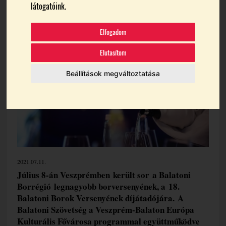
látogatóink.
Témák:
Balatoni Borok Versenye
Balatoni Borrégió
Borverseny
Mészáros Gabriella
Elfogadom
Elutasítom
Beállítások megváltoztatása
2021.07.11.
Július 8-án Veszprémben került sor a Balatoni
Borrégió legnagyobb borversenyének, a 18.
Balatoni Borok Versenyének díjátadójára. A
Balatoni Szövetség a Veszprém-Balaton Európa
Kulturális Fővárosa programmal együttműködve