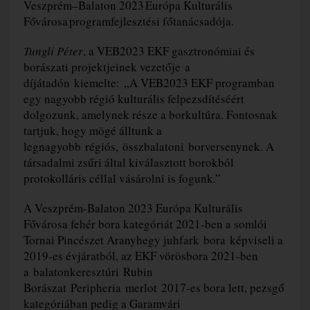
Veszprém–Balaton 2023 Európa Kulturális
Fővárosa programfejlesztési főtanácsadója.
Tungli Péter
, a VEB2023 EKF gasztronómiai és
borászati projektjeinek vezetője a
díjátadón kiemelte:
„A VEB2023 EKF programban
egy nagyobb régió kulturális felpezsdítéséért
dolgozunk, amelynek része a borkultúra. Fontosnak
tartjuk, hogy mögé álltunk a
legnagyobb régiós, összbalatoni borversenynek. A
társadalmi zsűri által kiválasztott borokból
protokolláris céllal vásárolni is fogunk.”
A Veszprém-Balaton 2023 Európa Kulturális
Fővárosa fehér bora kategóriát 2021-ben a somlói
Tornai Pincészet Aranyhegy juhfark bora képviseli a
2019-es évjáratból, az EKF vörösbora 2021-ben
a balatonkeresztúri Rubin
Borászat Peripheria merlot 2017-es bora lett, pezsgő
kategóriában pedig a Garamvári