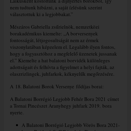
Laikusként kóstoltunk a díjnyertes borokból, így
nem tudtunk hibázni, a saját ízlésünk szerint
választottuk ki a legjobbakat.”
Mészáros Gabriella zsűrielnök, nemzetközi
borakadémikus kiemelte:
„A borversenyek
fontosságát, létjogosultságát nem az érmek
viszonylatában képzelem el. Legalább ilyen fontos,
hogy a fogyasztóhoz a megfelelő üzenetek jussanak
el.” Kiemelte a hat balatoni borvidék különleges
adottságait és felhívta a figyelmet a helyi fajták, az
olaszrizlingek, juhfarkok, kéknyelűk megőrzésére.
A 18. Balatoni Borok Versenye fődíjas borai:
A Balatoni Borrégió Legjobb Fehér Bora 2021 címet
a Tornai Pincészet Aranyhegy juhfark 2019. bora
nyerte.
A Balatoni Borrégió Legjobb Vörös Bora 2021-