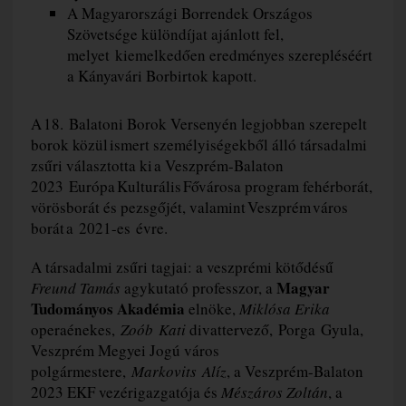
A Magyarországi Borrendek Országos
Szövetsége különdíjat ajánlott fel,
melyet kiemelkedően eredményes szerepléséért
a Kányavári Borbirtok kapott.
A 18. Balatoni Borok Versenyén legjobban szerepelt
borok közül ismert személyiségekből álló társadalmi
zsűri választotta ki a Veszprém-Balaton
2023 Európa Kulturális Fővárosa program fehérborát,
vörösborát és pezsgőjét, valamint Veszprém város
borát a 2021-es évre.
A társadalmi zsűri tagjai: a veszprémi kötődésű
Magyar
Freund Tamás
agykutató professzor, a
Tudományos Akadémia
elnöke,
Miklósa Erika
operaénekes,
Zoób Kati
divattervező, Porga Gyula,
Veszprém Megyei Jogú város
polgármestere,
Markovits Alíz
, a Veszprém-Balaton
2023 EKF vezérigazgatója és
Mészáros Zoltán
, a