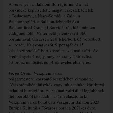
A versenyen a Balatoni Borrégió mind a hat
borvidéke képviseltette magát: érkeztek tételek
a Badacsonyi, a Nagy-Somlói, a Zalai, a
Balatonboglári, a Balaton-felvidéki és a
Balatonfüred-Csopaki Borvidékről, idén minden
eddiginél több, 92 termelő jelentkezett 360
bormintával. Összesen 210 fehérbort, 65 vörösbort,
41 rozét, 10 gyöngyözőt, 9 pezsgőt és 15
kései szüretelésű bort kóstolt a szakmai zsűri. Az
eredmények: 4 nagyarany, 53 arany, 236 ezüst,
53 bronz minősítés és 14 okleveles elismerés.
Porga Gyula
, Veszprém város
polgármestere köszöntő beszédében elmondta:
„Veszprémiként büszkék vagyunk a minket körülvevő
balatoni borrégióra. A szakmai zsűri által legjobbnak
ítélt borokból társadalmi zsűri választotta ki
Veszprém város borát és a Veszprém-Balaton 2023
Európa Kulturális Fővárosa borát a 2021-es évre.