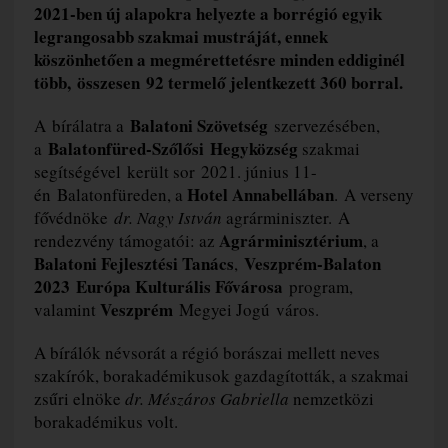
2021-ben új alapokra helyezte a borrégió egyik
legrangosabb szakmai mustráját, ennek
köszönhetően a megmérettetésre minden eddiginél
több, összesen 92 termelő jelentkezett 360 borral.
Balatoni Szövetség
A bírálatra a
szervezésében,
Balatonfüred-Szőlősi Hegyközség
a
szakmai
segítségével
került sor 2021. június 11-
Hotel Annabellában
én Balatonfüreden, a
. A verseny
fővédnöke
dr. Nagy István
agrárminiszter. A
Agrárminisztérium
rendezvény támogatói: az
, a
Balatoni Fejlesztési Tanács
Veszprém-Balaton
,
2023 Európa Kulturális Fővárosa
program,
Veszprém
valamint
Megyei Jogú város.
A bírálók névsorát a régió borászai mellett neves
szakírók, borakadémikusok gazdagították, a szakmai
zsűri elnöke
dr. Mészáros Gabriella
nemzetközi
borakadémikus volt.