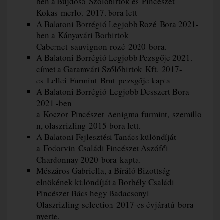
ben a Bujdosó Szőlőbirtok és Pincészet
Kokas merlot 2017. bora lett.
A Balatoni Borrégió Legjobb Rozé Bora 2021-
ben a Kányavári Borbirtok
Cabernet sauvignon rozé 2020 bora.
A Balatoni Borrégió Legjobb Pezsgője 2021.
címet a Garamvári Szőlőbirtok Kft.
2017-
es Lellei Furmint Brut pezsgője kapta.
A Balatoni Borrégió Legjobb Desszert Bora
2021.-ben
a Koczor Pincészet Aenigma furmint, szemillo
n, olaszrizling 2015 bora lett.
A Balatoni Fejlesztési Tanács különdíját
a Fodorvin Családi Pincészet Aszófői
Chardonnay 2020 bora kapta.
Mészáros Gabriella, a Bíráló Bizottság
elnökének különdíját a Borbély Családi
Pincészet Bács hegy Badacsonyi
Olaszrizling selection 2017-es évjáratú bora
nyerte.