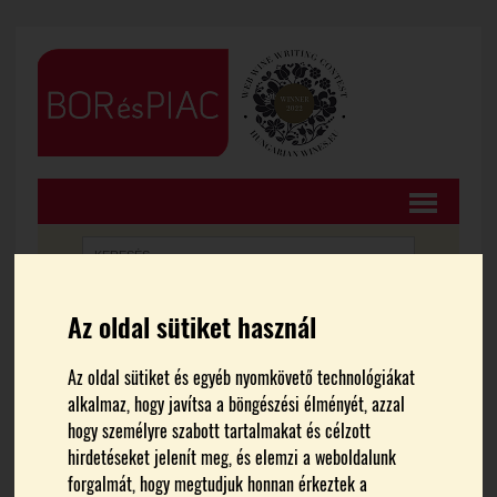
Az oldal sütiket használ
FŐOLDAL
HÍREK
Az oldal sütiket és egyéb nyomkövető technológiákat
A Balatoni Borrégió legjobb
alkalmaz, hogy javítsa a böngészési élményét, azzal
hogy személyre szabott tartalmakat és célzott
borai 2021-ben
hirdetéseket jelenít meg, és elemzi a weboldalunk
forgalmát, hogy megtudjuk honnan érkeztek a