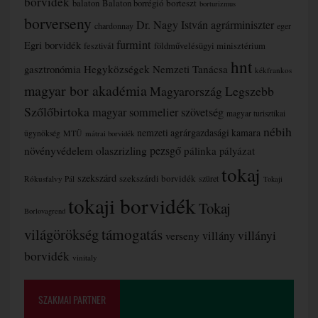
borvidék
borteszt
balaton
Balaton borrégió
borturizmus
borverseny
Dr. Nagy István agrárminiszter
chardonnay
eger
furmint
Egri borvidék
fesztivál
földművelésügyi minisztérium
hnt
gasztronómia
Hegyközségek Nemzeti Tanácsa
kékfrankos
magyar bor akadémia
Magyarország Legszebb
Szőlőbirtoka
magyar sommelier szövetség
magyar turisztikai
nébih
nemzeti agrárgazdasági kamara
MTÜ
ügynökség
mátrai borvidék
növényvédelem
olaszrizling
pezsgő
pálinka
pályázat
tokaj
szekszárd
szekszárdi borvidék
szüret
Rókusfalvy Pál
Tokaji
tokaji borvidék
Tokaj
Borlovagrend
támogatás
világörökség
villányi
verseny
villány
borvidék
vinitaly
SZAKMAI PARTNER