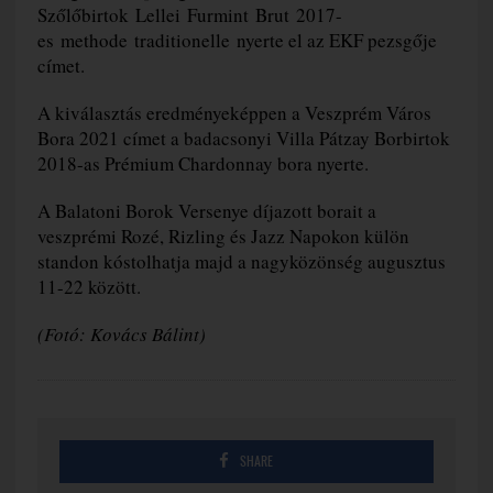
Szőlőbirtok Lellei Furmint Brut 2017-
es methode traditionelle nyerte el az EKF pezsgője
címet.
A kiválasztás eredményeképpen a Veszprém Város
Bora 2021 címet a badacsonyi Villa Pátzay Borbirtok
2018-as Prémium Chardonnay bora nyerte.
A Balatoni Borok Versenye díjazott borait a
veszprémi Rozé, Rizling és Jazz Napokon külön
standon kóstolhatja majd a nagyközönség augusztus
11-22 között.
(Fotó: Kovács Bálint
)
SHARE