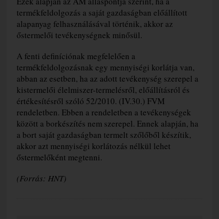
Ezek alapján az AM álláspontja szerint, ha a
termékfeldolgozás a saját gazdaságban előállított
alapanyag felhasználásával történik, akkor az
őstermelői tevékenységnek minősül.
A fenti definíciónak megfelelően a
termékfeldolgozásnak egy mennyiségi korlátja van,
abban az esetben, ha az adott tevékenység szerepel a
kistermelői élelmiszer-termelésről, előállításról és
értékesítésről szóló 52/2010. (IV.30.) FVM
rendeletben. Ebben a rendeletben a tevékenységek
között a borkészítés nem szerepel. Ennek alapján, ha
a bort saját gazdaságban termelt szőlőből készítik,
akkor azt mennyiségi korlátozás nélkül lehet
őstermelőként megtenni.
(Forrás: HNT)