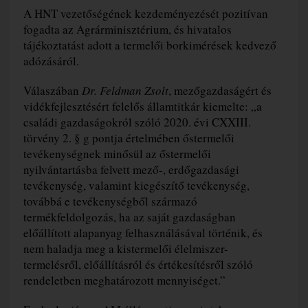
A HNT vezetőségének kezdeményezését pozitívan
fogadta az Agrárminisztérium, és hivatalos
tájékoztatást adott a termelői borkimérések kedvező
adózásáról.
Válaszában
Dr. Feldman Zsolt
, mezőgazdaságért és
vidékfejlesztésért felelős államtitkár kiemelte: „a
családi gazdaságokról szóló 2020. évi CXXIII.
törvény 2. § g pontja értelmében őstermelői
tevékenységnek minősül az őstermelői
nyilvántartásba felvett mező-, erdőgazdasági
tevékenység, valamint kiegészítő tevékenység,
továbbá e tevékenységből származó
termékfeldolgozás, ha az saját gazdaságban
előállított alapanyag felhasználásával történik, és
nem haladja meg a kistermelői élelmiszer-
termelésről, előállításról és értékesítésről szóló
rendeletben meghatározott mennyiséget.”