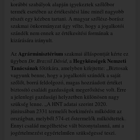
korábbi szabályok alapján igyekeztek szőlőbor
termék esetében az értékesítési lánc minél nagyobb
részét egy kézben tartani. A magyar szőlész-borász
szakmai önkormányzat úgy vélte, hogy a jogalkotói
szándék nem ennek az értékesítési formának a
kizárására irányult.
Agrárminisztérium
Az
szakmai álláspontját kérte ez
Hegyközségek Nemzeti
ügyben
Dr. Brazsil Dávid
, a
Tanácsának
főtitkára, amelyben kifejtette: „Biztosak
vagyunk benne, hogy a jogalkotói szándék a saját
szőlőt, borrá feldolgozó, magas hozzáadott értéket
biztosító családi gazdaságok megerősítése volt. Erre
a jelenlegi gazdasági helyzetben különösen nagy
szükség lenne. „A HNT adatai szerint 2020.
júniusában 2331 termelői borkimérés működött az
országban, melyből 574-et őstermelők működtettek.
Ennyi család megélhetése vált bizonytalanná, ami a
jogértelmezést egyértelműen szükségessé teszi.