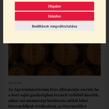
adózása
Elfogadom
Elutasítom
Témák:
Adózás
Hnt
Őstermelő
Beállítások megváltoztatása
2021.03.05.
Az Agrárminisztérium friss álláspontja szerint, ha
a bort saját gazdaságban termelt szőlőből készítik,
akkor azt mennyiségi korlátozás nélkül lehet
őstermelőként értékesíteni, az őstermelőkre