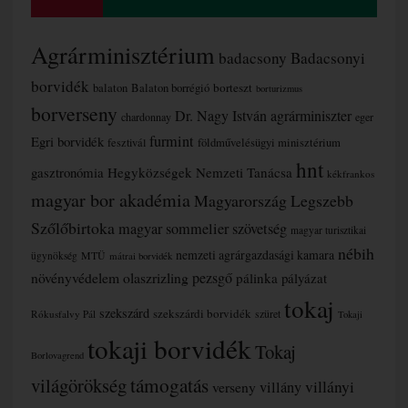
Agrárminisztérium
badacsony
Badacsonyi
borvidék
borteszt
balaton
Balaton borrégió
borturizmus
borverseny
Dr. Nagy István agrárminiszter
chardonnay
eger
furmint
Egri borvidék
fesztivál
földművelésügyi minisztérium
hnt
gasztronómia
Hegyközségek Nemzeti Tanácsa
kékfrankos
magyar bor akadémia
Magyarország Legszebb
Szőlőbirtoka
magyar sommelier szövetség
magyar turisztikai
nébih
nemzeti agrárgazdasági kamara
MTÜ
ügynökség
mátrai borvidék
növényvédelem
olaszrizling
pezsgő
pálinka
pályázat
tokaj
szekszárd
szekszárdi borvidék
szüret
Rókusfalvy Pál
Tokaji
tokaji borvidék
Tokaj
Borlovagrend
támogatás
világörökség
villányi
verseny
villány