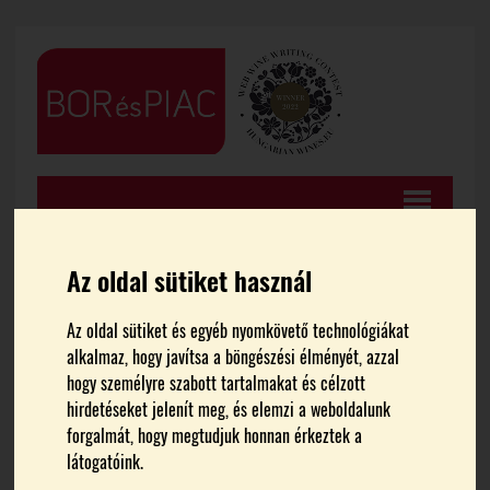
Az oldal sütiket használ
Az oldal sütiket és egyéb nyomkövető technológiákat
FŐOLDAL
HÍREK
alkalmaz, hogy javítsa a böngészési élményét, azzal
hogy személyre szabott tartalmakat és célzott
Továbbra is kedvező a
hirdetéseket jelenít meg, és elemzi a weboldalunk
forgalmát, hogy megtudjuk honnan érkeztek a
termelői borkimérés
látogatóink.