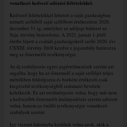
vonatkozó kedvező adózási feltételekkel.
Kedvező feltételekkel lehetett a saját gazdaságban
termelt szőlőből saját szőlőbort értékesíteni 2020.
december 31-ig, amelyhez az adójogi hátteret az
Szja. törvény biztosította. A 2021. január 1-jétől
életbe lépett a családi gazdaságokról szóló 2020. évi
CXXIII. törvény. Ettől kezdve e jogszabály határozza
meg az őstermelői tevékenységet.
Az új szabályozás egyes jogértelmezések szerint azt
sugallta, hogy ha az őstermelő a saját szőlőjét teljes
mértékben feldolgozza és borként értékesíti csak
kiegészítő tevékenységből származó bevétele
keletkezik. Ez azt eredményezte volna, hogy már nem
a kedvezőbb őstermelői átalányadózás szerint adózott
volna, hanem az önálló tevékenységre vonatkozó
szabályok szerint.
Így viszont hátrányba kerültek volna azok, akik a