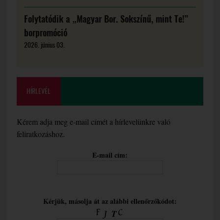
Folytatódik a „Magyar Bor. Sokszínű, mint Te!”
borpromóció
2026. június 03.
HÍRLEVÉL
Kérem adja meg e-mail címét a hírlevelünkre való
feliratkozáshoz.
E-mail cím:
Kérjük, másolja át az alábbi ellenőrzőkódot: