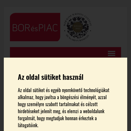
Az oldal sütiket használ
FŐOLDAL
CIKKEK
Az oldal sütiket és egyéb nyomkövető technológiákat
alkalmaz, hogy javítsa a böngészési élményét, azzal
hogy személyre szabott tartalmakat és célzott
Egyik borvidék sem annyira
hirdetéseket jelenít meg, és elemzi a weboldalunk
forgalmát, hogy megtudjuk honnan érkeztek a
összetett, mint Tokaj –
látogatóink.