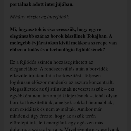
portálnak adott interjújában.
Néhány részlet az interjúból:
Mi, fogyasztók is észrevesszük, hogy egyre
elegánsabb száraz borok készülnek Tokajban. A
melegebb évjáratokon kívül mekkora szerepe van
ebben a tudás és a technológia fejlődésének?
Ez a fejlődés szintén hozzásegíthetett az
eleganciához. A rendszerváltás után a borvidék
elkezdte újratanulni a borkészítést. Teljesen
logikusan először mindenki az aszúra koncentrált.
Megszülettek az új stílusúnak nevezett aszúk – ezt
egyébként nem tartom jó kifejezésnek –, tehát olyan
borokat készítettünk, amelyek sokkal finomabbak,
nem oxidáltak és nem avináltak
.
Amikor már
mindenki úgy érezte, hogy az aszúk terén
előreléptünk, lett energiánk egy egészen más
dologra, a száraz borra is. Mivel évente egy esélyünk