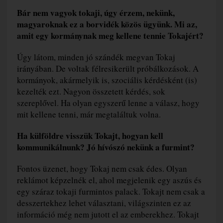
Bár nem vagyok tokaji, úgy érzem, nekünk,
magyaroknak ez a borvidék közös ügyünk. Mi az,
amit egy kormánynak meg kellene tennie Tokajért?
Úgy látom, minden jó szándék megvan Tokaj
irányában. De voltak félresikerült próbálkozások. A
kormányok, akármelyik is, szociális kérdésként (is)
kezelték ezt. Nagyon összetett kérdés, sok
szereplővel. Ha olyan egyszerű lenne a válasz, hogy
mit kellene tenni, már megtaláltuk volna.
Ha külföldre visszük Tokajt, hogyan kell
kommunikálnunk? Jó hívószó nekünk a furmint?
Fontos üzenet, hogy Tokaj nem csak édes. Olyan
reklámot képzelnék el, ahol megjelenik egy aszús és
egy száraz tokaji furmintos palack. Tokajt nem csak a
desszertekhez lehet választani, világszinten ez az
információ még nem jutott el az emberekhez. Tokajt