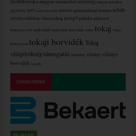
Szőlőbirtoka
magyar sommelier szövetség
magyar turisztikai
nébih
nemzeti agrárgazdasági kamara
MTÜ
ügynökség
mátrai borvidék
növényvédelem
olaszrizling
pezsgő
pálinka
pályázat
tokaj
szekszárd
szekszárdi borvidék
szüret
Rókusfalvy Pál
Tokaji
tokaji borvidék
Tokaj
Borlovagrend
támogatás
világörökség
villányi
verseny
villány
borvidék
vinitaly
SZAKMAI PARTNER