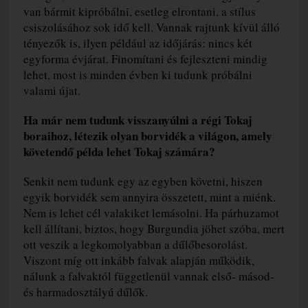
van bármit kipróbálni, esetleg elrontani, a stílus
csiszolásához sok idő kell. Vannak rajtunk kívül álló
tényezők is, ilyen például az időjárás: nincs két
egyforma évjárat. Finomítani és fejleszteni mindig
lehet, most is minden évben ki tudunk próbálni
valami újat.
Ha már nem tudunk visszanyúlni a régi Tokaj
boraihoz, létezik olyan borvidék a világon, amely
követendő példa lehet Tokaj számára?
Senkit nem tudunk egy az egyben követni, hiszen
egyik borvidék sem annyira összetett, mint a miénk.
Nem is lehet cél valakiket lemásolni. Ha párhuzamot
kell állítani, biztos, hogy Burgundia jöhet szóba, mert
ott veszik a legkomolyabban a dűlőbesorolást.
Viszont míg ott inkább falvak alapján működik,
nálunk a falvaktól függetlenül vannak első- másod-
és harmadosztályú dűlők.