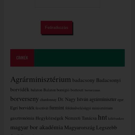
CÍMKÉK
Agrárminisztérium
badacsony
Badacsonyi
borvidék
borteszt
balaton
Balaton borrégió
borturizmus
borverseny
Dr. Nagy István agrárminiszter
chardonnay
eger
furmint
Egri borvidék
fesztivál
földművelésügyi minisztérium
hnt
gasztronómia
Hegyközségek Nemzeti Tanácsa
kékfrankos
magyar bor akadémia
Magyarország Legszebb