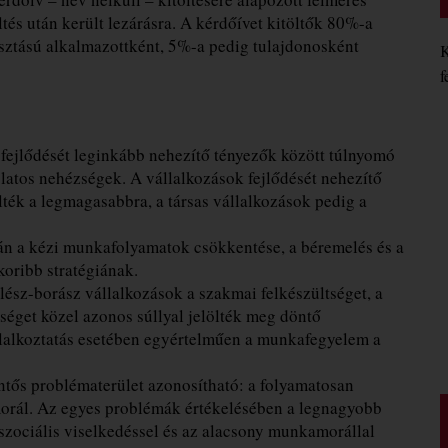
öltés után került lezárásra. A kérdőívet kitöltők 80%-a
sztású alkalmazottként, 5%-a pedig tulajdonosként
K
f
fejlődését leginkább nehezítő tényezők között túlnyomó
latos nehézségek. A vállalkozások fejlődését nehezítő
lték a legmagasabbra, a társas vállalkozások pedig a
n a kézi munkafolyamatok csökkentése, a béremelés és a
koribb stratégiának.
ész-borász vállalkozások a szakmai felkészültséget, a
get közel azonos súllyal jelölték meg döntő
lalkoztatás esetében egyértelműen a munkafegyelem a
entős problématerület azonosítható: a folyamatosan
morál. Az egyes problémák értékelésében a legnagyobb
szociális viselkedéssel és az alacsony munkamorállal