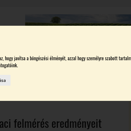
A
BORÁSZATOK
MAGYARORSZÁG LEGSZEBB SZŐLŐBIRTOKA 2026
, hogy javítsa a böngészési élményét, azzal hogy személyre szabott tartalm
togatóink.
ása
MELŐK
 AZ IDÉN
aci felmérés eredményeit