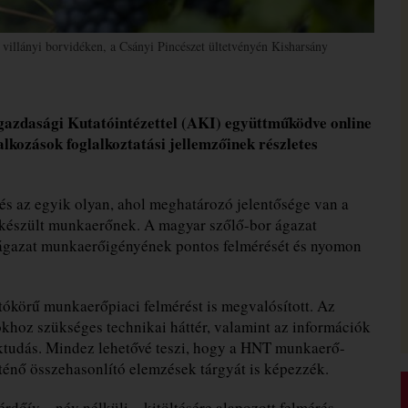
 villányi borvidéken, a Csányi Pincészet ültetvényén Kisharsány
zdasági Kutatóintézettel (AKI) együttműködve online
alkozások foglalkoztatási jellemzőinek részletes
s az egyik olyan, ahol meghatározó jelentősége van a
elkészült munkaerőnek. A magyar szőlő-bor ágazat
Az ágazat munkaerőigényének pontos felmérését és nyomon
ókörű munkaerőpiaci felmérést is megvalósított. Az
tokhoz szükséges technikai háttér, valamint az információk
aktudás. Mindez lehetővé teszi, hogy a HNT munkaerő-
ténő összehasonlító elemzések tárgyát is képezzék.
érdőív – név nélküli – kitöltésére alapozott felmérés