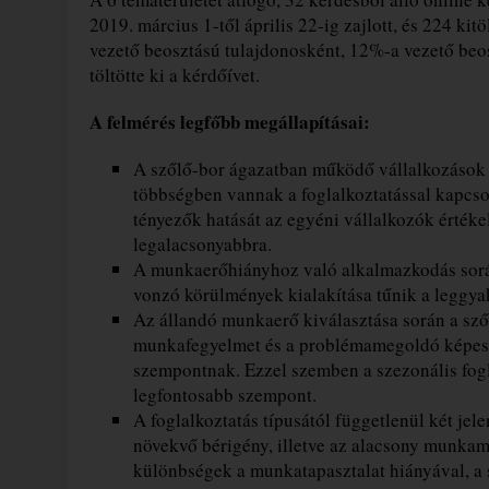
2019. március 1-től április 22-ig zajlott, és 224 kit
vezető beosztású tulajdonosként, 12%-a vezető beo
töltötte ki a kérdőívet.
A felmérés legfőbb megállapításai:
A szőlő-bor ágazatban működő vállalkozások 
többségben vannak a foglalkoztatással kapcso
tényezők hatását az egyéni vállalkozók értéke
legalacsonyabbra.
A munkaerőhiányhoz való alkalmazkodás sorá
vonzó körülmények kialakítása tűnik a leggya
Az állandó munkaerő kiválasztása során a szől
munkafegyelmet és a problémamegoldó képessé
szempontnak. Ezzel szemben a szezonális fog
legfontosabb szempont.
A foglalkoztatás típusától függetlenül két jel
növekvő bérigény, illetve az alacsony munka
különbségek a munkatapasztalat hiányával, a 