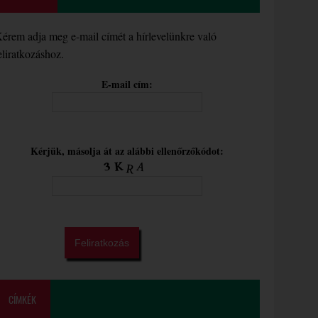
érem adja meg e-mail címét a hírlevelünkre való
eliratkozáshoz.
E-mail cím:
Kérjük, másolja át az alábbi ellenőrzőkódot:
CÍMKÉK