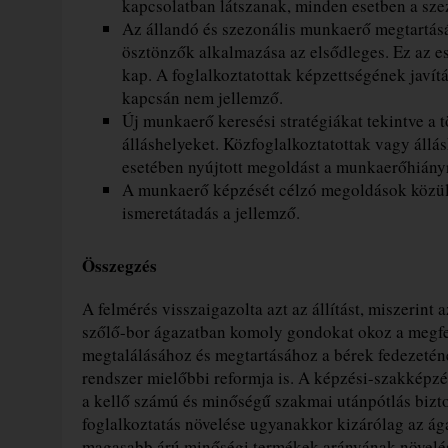
kapcsolatban látszanak, minden esetben a szez
Az állandó és szezonális munkaerő megtartásár
ösztönzők alkalmazása az elsődleges. Ez az 
kap. A foglalkoztatottak képzettségének javítá
kapcsán nem jellemző.
Új munkaerő keresési stratégiákat tekintve a t
álláshelyeket. Közfoglalkoztatottak vagy áll
esetében nyújtott megoldást a munkaerőhiány
A munkaerő képzését célzó megoldások közül
ismeretátadás a jellemző.
Összegzés
A felmérés visszaigazolta azt az állítást, miszerin
szőlő-bor ágazatban komoly gondokat okoz a megf
megtalálásához és megtartásához a bérek fedezeténe
rendszer mielőbbi reformja is. A képzési-szakképz
a kellő számú és minőségű szakmai utánpótlás bizt
foglalkoztatás növelése ugyanakkor kizárólag az á
magasabb árú minőségi termékek arányának növelés