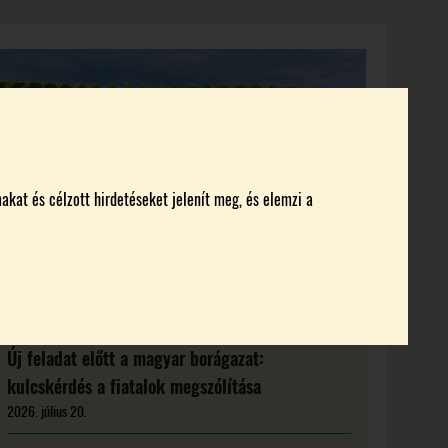
KI KICSODA
RENDEZVÉNYEK
MAGAZIN
akat és célzott hirdetéseket jelenít meg, és elemzi a
Új feladat előtt a magyar borágazat:
kulcskérdés a fiatalok megszólítása
2026. július 20.