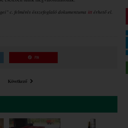
égei” c. felmérés összefoglaló dokumentuma
itt
érhető el.
PIN
Következő