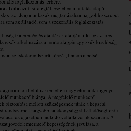
onális foglalkoztatás terhére.
a alkalmazott stratégiák esetében a juttatás alapú
eszköz az idénymunkások megtartásában nagyobb szerepet
sa sem az állandó, sem a szezonális foglalkoztatás
öbbség ismeretség és ajánlások alapján tölti be az üres
áskeresők alkalmazása a minta alapján egy szűk kisebbség
e
ra.
g
 nem az iskolarendszerű képzés, hanem a belső
k
m
a
t az agráriumon belül is kiemelten nagy élőmunka-igényű
p
elelő munkaerő hiánya. A megfelelő munkaerő
k biztosítása mellett szükségesnek tűnik a képzési
b
ési rendszernek nagyobb hatékonysággal kell elősegítenie
osítását az ágazatban működő vállalkozások számára. A
gazat jövedelemtermelő képességének javulása, a
v
e esetében tűnik megvalósíthatónak.