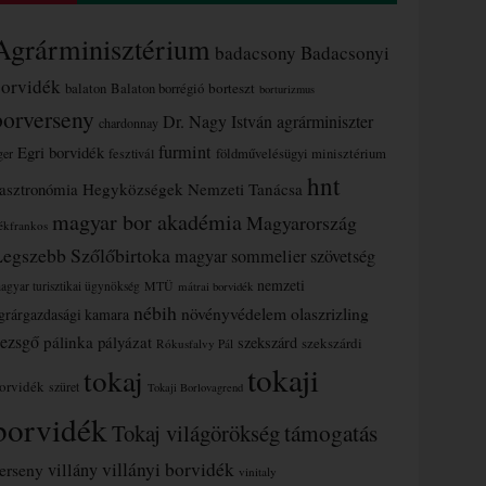
Agrárminisztérium
badacsony
Badacsonyi
borvidék
borteszt
balaton
Balaton borrégió
borturizmus
borverseny
Dr. Nagy István agrárminiszter
chardonnay
furmint
Egri borvidék
ger
fesztivál
földművelésügyi minisztérium
hnt
asztronómia
Hegyközségek Nemzeti Tanácsa
magyar bor akadémia
Magyarország
ékfrankos
Legszebb Szőlőbirtoka
magyar sommelier szövetség
nemzeti
MTÜ
agyar turisztikai ügynökség
mátrai borvidék
nébih
növényvédelem
olaszrizling
grárgazdasági kamara
ezsgő
pálinka
pályázat
szekszárd
szekszárdi
Rókusfalvy Pál
tokaji
tokaj
orvidék
szüret
Tokaji Borlovagrend
borvidék
támogatás
Tokaj világörökség
villányi borvidék
erseny
villány
vinitaly