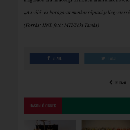
„A szőlő- és borágazat munkaerőpiaci jellegzetess
(Forrás: HNT, fotó: MTI/Sóki Tamás)
SHARE
TWEET
Előző
HASONLÓ CIKKEK