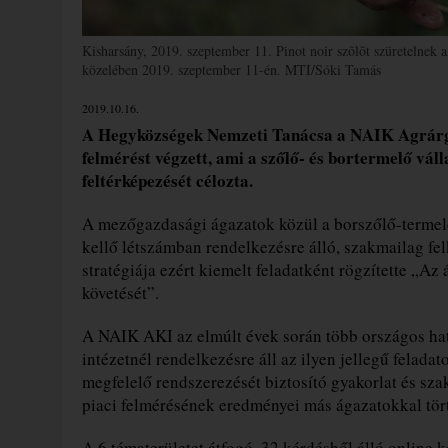
Kisharsány, 2019. szeptember 11. Pinot noir szõlõt szüretelnek a
közelében 2019. szeptember 11-én. MTI/Sóki Tamás
2019.10.16.
A Hegyközségek Nemzeti Tanácsa a NAIK Agrárga
felmérést végzett, ami a szőlő- és bortermelő váll
feltérképezését célozta.
A mezőgazdasági ágazatok közül a borszőlő-termelé
kellő létszámban rendelkezésre álló, szakmailag f
stratégiája ezért kiemelt feladatként rögzítette „
követését”.
A NAIK AKI az elmúlt évek során több országos hat
intézetnél rendelkezésre áll az ilyen jellegű felada
megfelelő rendszerezését biztosító gyakorlat és sz
piaci felmérésének eredményei más ágazatokkal tör
A 6 tématerületet átfogó, 32 kérdésből álló online k