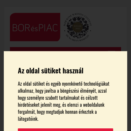
Az oldal sütiket használ
Az oldal sütiket és egyéb nyomkövető technológiákat
FŐOLDAL
CIKKEK
alkalmaz, hogy javítsa a böngészési élményét, azzal
hogy személyre szabott tartalmakat és célzott
hirdetéseket jelenít meg, és elemzi a weboldalunk
Szekszárdi Szüreti Napok
forgalmát, hogy megtudjuk honnan érkeztek a
látogatóink.
2019