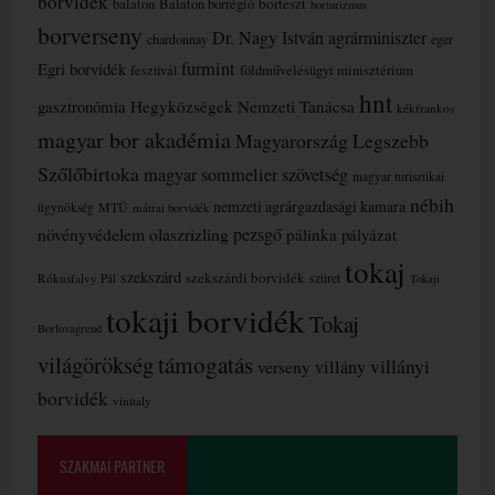
borvidék
borteszt
balaton
Balaton borrégió
borturizmus
borverseny
Dr. Nagy István agrárminiszter
chardonnay
eger
furmint
Egri borvidék
fesztivál
földművelésügyi minisztérium
hnt
gasztronómia
Hegyközségek Nemzeti Tanácsa
kékfrankos
magyar bor akadémia
Magyarország Legszebb
Szőlőbirtoka
magyar sommelier szövetség
magyar turisztikai
nébih
nemzeti agrárgazdasági kamara
MTÜ
ügynökség
mátrai borvidék
növényvédelem
olaszrizling
pezsgő
pálinka
pályázat
tokaj
szekszárd
szekszárdi borvidék
szüret
Rókusfalvy Pál
Tokaji
tokaji borvidék
Tokaj
Borlovagrend
támogatás
világörökség
villányi
verseny
villány
borvidék
vinitaly
SZAKMAI PARTNER