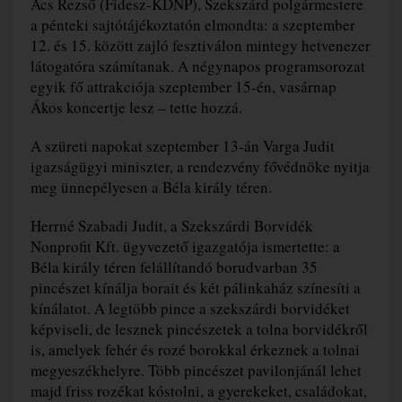
Ács Rezső (Fidesz-KDNP), Szekszárd polgármestere
a pénteki sajtótájékoztatón elmondta: a szeptember
12. és 15. között zajló fesztiválon mintegy hetvenezer
látogatóra számítanak. A négynapos programsorozat
egyik fő attrakciója szeptember 15-én, vasárnap
Ákos koncertje lesz – tette hozzá.
A szüreti napokat szeptember 13-án Varga Judit
igazságügyi miniszter, a rendezvény fővédnöke nyitja
meg ünnepélyesen a Béla király téren.
Herrné Szabadi Judit, a Szekszárdi Borvidék
Nonprofit Kft. ügyvezető igazgatója ismertette: a
Béla király téren felállítandó borudvarban 35
pincészet kínálja borait és két pálinkaház színesíti a
kínálatot. A legtöbb pince a szekszárdi borvidéket
képviseli, de lesznek pincészetek a tolna borvidékről
is, amelyek fehér és rozé borokkal érkeznek a tolnai
megyeszékhelyre. Több pincészet pavilonjánál lehet
majd friss rozékat kóstolni, a gyerekeket, családokat,