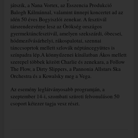
játszik, a Nana Vortex, az Esszencia Produkció
Balogh Kálmánnal, valamint ünnepi koncertet ad az
idén 50 éves Bogyiszlói zenekar. A fesztivál
társrendezvénye lesz az Örökség országos
gyermektáncfesztivál, amelyen szekszárdi, óbecsei,
hódmezővásárhelyi, rákospalotai, szennai
tánccsoprtok mellett szlovák néptáncegyüttes is
színpadra lép.A könnyűzenei kínálatban Ákos mellett
szerepel többek között Charlie és zenekara, a Follow
The Flow, a Dirty Slippers, a Pannonia Allstars Ska
Orchestra és a Kowalsky meg a Vega.
Az esemény leglátványosabb programján, a
szeptember 14-i, szombati szüreti felvonuláson 50
csoport kétezer tagja vesz részt.