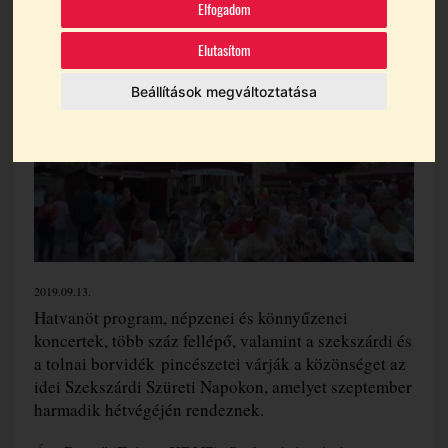
Elfogadom
Témák:
Bornapok
Szekszárd
Szüret
Tánc
Elutasítom
Beállítások megváltoztatása
2019.09.13.
Hatvanöt program, népzenei és könnyűzenei
koncertek, több száz fellépő, valamint a szekszárdi és
a tolnai borvidék pincészetei várják a közönséget az
idei Szekszárdi Szüreti Napokon, amelyet szeptember
harmadik hétvégéjén rendeznek.