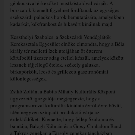
gépkocsival érkezőket mustkóstolóval várják. A
borszatok kiemelt figyelmet fordítanak az egységes
szekszárdi palackos borok bemutatására, amelyekben
kadarkát, kékfrankost és bikavért kínálnak majd.
Keszthelyi Szabolcs, a Szekszárdi Vendéglátók
Kerekasztala Egyesület elnöke elmondta, hogy a Béla
király tér melletti ízek utcájában öt étterem
körülbelül tízezer adag étellel készül, amelyek között
lesznek tájjellegű ételek, székely galuska,
birkapörkölt, lecsó és grillezett gasztronómiai
különlegességek.
Zsikó Zoltán, a Babits Mihály Kulturális Központ
ügyvezető igazgatója megjegyezte, hogy a
programsorozat kulturális kínálata évről-évre bővül,
idén negyven színpadi produkció várja az
érdeklődőket. Kiemelte, hogy fellép Szalonna és
bandája, Balogh Kálmán és a Gipsy Cimbalom Band,
a Tükrös zenekar, a Tarsoly zenekar táncházban