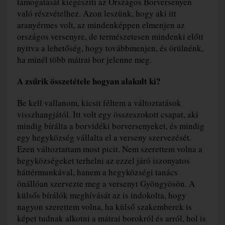
támogatását kiegészíti az Országos Borversenyen
való részvételhez. Azon leszünk, hogy aki itt
aranyérmes volt, az mindenképpen elmenjen az
országos versenyre, de természetesen mindenki előtt
nyitva a lehetőség, hogy továbbmenjen, és örülnénk,
ha minél több mátrai bor jelenne meg.
A zsűrik összetétele hogyan alakult ki?
Be kell vallanom, kicsit féltem a változtatások
visszhangjától. Itt volt egy összeszokott csapat, aki
mindig bírálta a borvidéki borversenyeket, és mindig
egy hegyközség vállalta el a verseny szervezését.
Ezen változtattam most picit. Nem szerettem volna a
hegyközségeket terhelni az ezzel járó iszonyatos
háttérmunkával, hanem a hegyközségi tanács
önállóan szervezte meg a versenyt Gyöngyösön. A
külsős bírálók meghívását az is indokolta, hogy
nagyon szerettem volna, ha külső szakemberek is
képet tudnak alkotni a mátrai borokról és arról, hol is