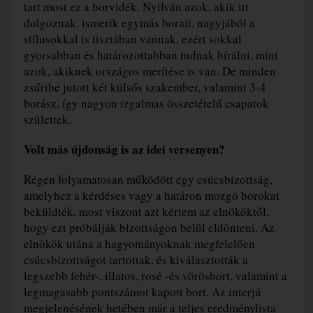
tart most ez a borvidék. Nyilván azok, akik itt
dolgoznak, ismerik egymás borait, nagyjából a
stílusokkal is tisztában vannak, ezért sokkal
gyorsabban és határozottabban tudnak bírálni, mint
azok, akiknek országos merítése is van. De minden
zsűribe jutott két külsős szakember, valamint 3-4
borász, így nagyon izgalmas összetételű csapatok
születtek.
Volt más újdonság is az idei versenyen?
Régen folyamatosan működött egy csúcsbizottság,
amelyhez a kérdéses vagy a határon mozgó borokat
beküldték, most viszont azt kértem az elnököktől,
hogy ezt próbálják bizottságon belül eldönteni. Az
elnökök utána a hagyományoknak megfelelően
csúcsbizottságot tartottak, és kiválasztották a
legszebb fehér-, illatos, rosé -és vörösbort, valamint a
legmagasabb pontszámot kapott bort. Az interjú
megjelenésének hetében már a teljes eredménylista