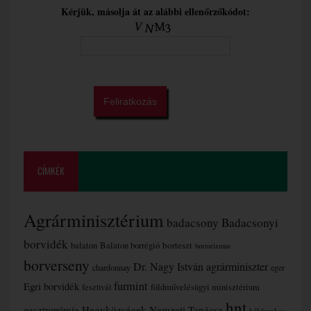
Kérjük, másolja át az alábbi ellenőrzőkódot:
CÍMKÉK
Agrárminisztérium
badacsony
Badacsonyi
borvidék
borteszt
balaton
Balaton borrégió
borturizmus
borverseny
Dr. Nagy István agrárminiszter
chardonnay
eger
furmint
Egri borvidék
fesztivál
földművelésügyi minisztérium
hnt
gasztronómia
Hegyközségek Nemzeti Tanácsa
kékfrankos