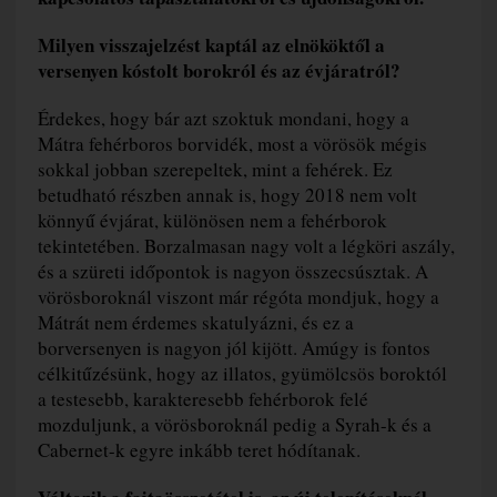
Milyen visszajelzést kaptál az elnököktől a
versenyen kóstolt borokról és az évjáratról?
Érdekes, hogy bár azt szoktuk mondani, hogy a
Mátra fehérboros borvidék, most a vörösök mégis
sokkal jobban szerepeltek, mint a fehérek. Ez
betudható részben annak is, hogy 2018 nem volt
könnyű évjárat, különösen nem a fehérborok
tekintetében. Borzalmasan nagy volt a légköri aszály,
és a szüreti időpontok is nagyon összecsúsztak. A
vörösboroknál viszont már régóta mondjuk, hogy a
Mátrát nem érdemes skatulyázni, és ez a
borversenyen is nagyon jól kijött. Amúgy is fontos
célkitűzésünk, hogy az illatos, gyümölcsös boroktól
a testesebb, karakteresebb fehérborok felé
mozduljunk, a vörösboroknál pedig a Syrah-k és a
Cabernet-k egyre inkább teret hódítanak.