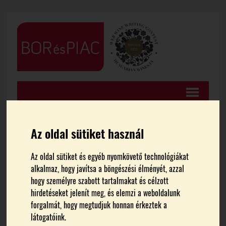
Az oldal sütiket használ
FŐOLDAL
CIKKEK
Az oldal sütiket és egyéb nyomkövető technológiákat
alkalmaz, hogy javítsa a böngészési élményét, azzal
hogy személyre szabott tartalmakat és célzott
A Mátra már nem csak az
hirdetéseket jelenít meg, és elemzi a weboldalunk
forgalmát, hogy megtudjuk honnan érkeztek a
illatos borokról szól
látogatóink.