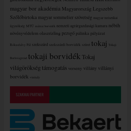
magyar bor akadémia
Magyarország Legszebb
Szőlőbirtoka
magyar sommelier szövetség
magyar turisztikai
nébih
nemzeti agrárgazdasági kamara
MTÜ
ügynökség
mátrai borvidék
növényvédelem
olaszrizling
pezsgő
pálinka
pályázat
tokaj
szekszárd
szekszárdi borvidék
szüret
Rókusfalvy Pál
Tokaji
tokaji borvidék
Tokaj
Borlovagrend
támogatás
világörökség
villányi
verseny
villány
borvidék
vinitaly
SZAKMAI PARTNER