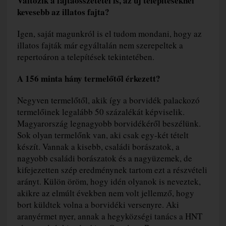
Változik a fajtaösszetétel is, az új telepítéseknél
kevesebb az illatos fajta?
Igen, saját magunkról is el tudom mondani, hogy az
illatos fajták már egyáltalán nem szerepeltek a
repertoáron a telepítések tekintetében.
A 156 minta hány termelőtől érkezett?
Negyven termelőtől, akik így a borvidék palackozó
termelőinek legalább 50 százalékát képviselik.
Magyarország legnagyobb borvidékéről beszélünk.
Sok olyan termelőnk van, aki csak egy-két tételt
készít. Vannak a kisebb, családi borászatok, a
nagyobb családi borászatok és a nagyüzemek, de
kifejezetten szép eredménynek tartom ezt a részvételi
arányt. Külön öröm, hogy idén olyanok is neveztek,
akikre az elmúlt években nem volt jellemző, hogy
bort küldtek volna a borvidéki versenyre. Aki
aranyérmet nyer, annak a hegyközségi tanács a HNT