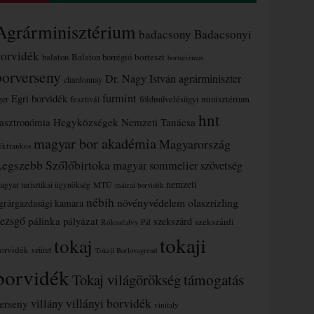
Agrárminisztérium
badacsony
Badacsonyi
borvidék
borteszt
balaton
Balaton borrégió
borturizmus
borverseny
Dr. Nagy István agrárminiszter
chardonnay
furmint
Egri borvidék
ger
fesztivál
földművelésügyi minisztérium
hnt
asztronómia
Hegyközségek Nemzeti Tanácsa
magyar bor akadémia
Magyarország
ékfrankos
Legszebb Szőlőbirtoka
magyar sommelier szövetség
nemzeti
MTÜ
agyar turisztikai ügynökség
mátrai borvidék
nébih
növényvédelem
olaszrizling
grárgazdasági kamara
ezsgő
pálinka
pályázat
szekszárd
szekszárdi
Rókusfalvy Pál
tokaji
tokaj
orvidék
szüret
Tokaji Borlovagrend
borvidék
támogatás
Tokaj világörökség
villányi borvidék
erseny
villány
vinitaly