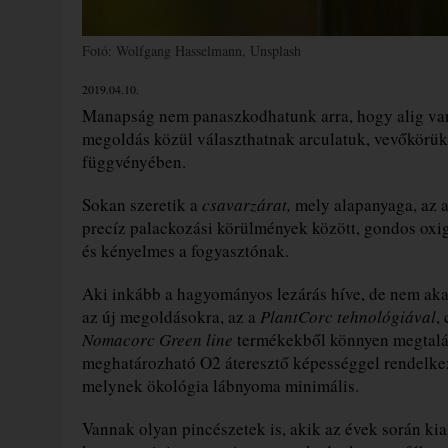
Fotó: Wolfgang Hasselmann, Unsplash
2019.04.10.
Manapság nem panaszkodhatunk arra, hogy alig va
megoldás közül választhatnak arculatuk, vevőkörük
függvényében.
Sokan szeretik a
csavarzárat,
mely alapanyaga, az 
precíz palackozási körülmények között, gondos oxi
és kényelmes a fogyasztónak.
Aki inkább a hagyományos lezárás híve, de nem akar
az új megoldásokra, az a
PlantCorc tehnológiával
,
Nomacorc Green line
termékekből könnyen megtalál
meghatározható O2 áteresztő képességgel rendelkező,
melynek ökológia lábnyoma minimális.
Vannak olyan pincészetek is, akik az évek során kial