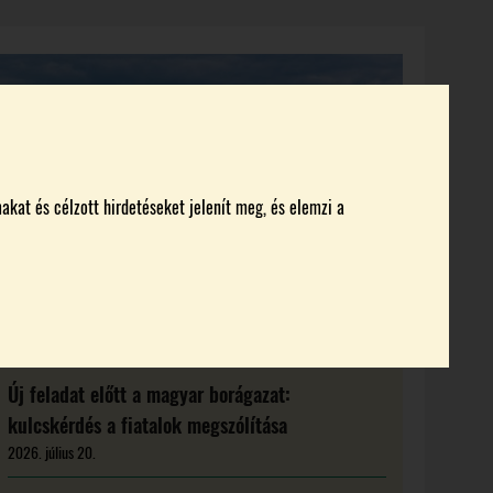
KI KICSODA
RENDEZVÉNYEK
MAGAZIN
akat és célzott hirdetéseket jelenít meg, és elemzi a
Új feladat előtt a magyar borágazat:
kulcskérdés a fiatalok megszólítása
2026. július 20.