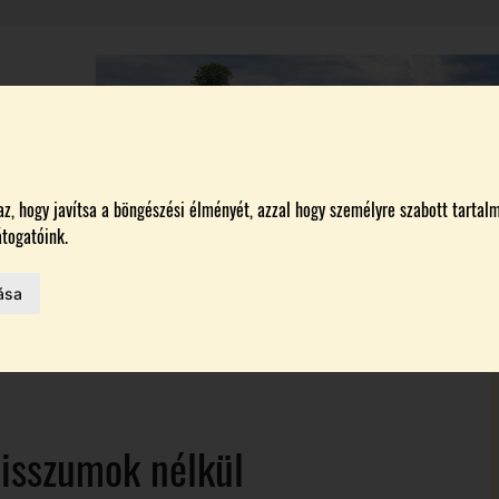
A
BORÁSZATOK
MAGYARORSZÁG LEGSZEBB SZŐLŐBIRTOKA 2026
, hogy javítsa a böngészési élményét, azzal hogy személyre szabott tartalm
togatóink.
ása
MELŐK
 AZ IDÉN
misszumok nélkül