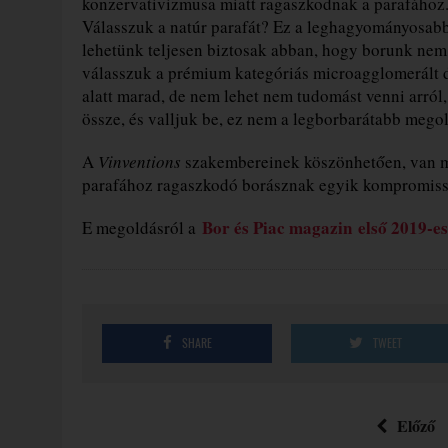
konzervativizmusa miatt ragaszkodnak a parafához.
Válasszuk a natúr parafát? Ez a leghagyományosabb,
lehetünk teljesen biztosak abban, hogy borunk ne
válasszuk a prémium kategóriás microagglomerált 
alatt marad, de nem lehet nem tudomást venni arról,
össze, és valljuk be, ez nem a legborbarátabb mego
A
Vinventions
szakembereinek köszönhetően, van m
parafához ragaszkodó borásznak egyik kompromis
Bor és Piac magazin első 2019-e
E megoldásról a
SHARE
TWEET
Előző