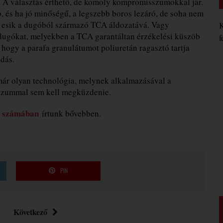
 A választás érthető, de komoly kompromisszumokkal jár.
 és ha jó minőségű, a legszebb boros lezáró, de soha nem
m esik a dugóból származó TCA áldozatává. Vagy
K
dugókat, melyekben a TCA garantáltan érzékelési küszöb
f
 hogy a parafa granulátumot poliuretán ragasztó tartja
ldás.
ár olyan technológia, melynek alkalmazásával a
szummal sem kell megküzdenie.
s számában
írtunk bővebben.
PIN
Következő