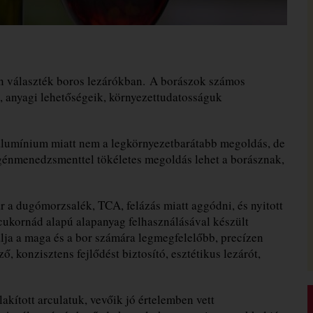
n választék boros lezárókban. A borászok számos
, anyagi lehetőségeik, környezettudatosságuk
alumínium miatt nem a legkörnyezetbarátabb megoldás, de
génmenedzsmenttel tökéletes megoldás lehet a borásznak,
 a dugómorzsalék, TCA, felázás miatt aggódni, és nyitott
 cukornád alapú alapanyag felhasználásával készült
ja a maga és a bor számára legmegfelelőbb, precízen
 konzisztens fejlődést biztosító, esztétikus lezárót,
akított arculatuk, vevőik jó értelemben vett