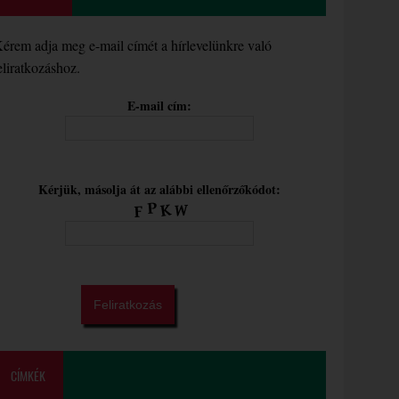
érem adja meg e-mail címét a hírlevelünkre való
eliratkozáshoz.
E-mail cím:
Kérjük, másolja át az alábbi ellenőrzőkódot:
CÍMKÉK