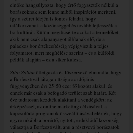
elnöke hangsúlyozta, hogy értő fogyasztók nélkül a
borászoknak sem lenne miből inspirációt meríteni,
így a szüret idején is fontos feladat, hogy
találkozzanak a közönséggel és tovább fejlesszék a
borkultúrát. Külön megdicsérte azokat a termelőket,
akik nem csak alapanyagot állítanak elő, de a
palackos bor értékesítéséig végigviszik a teljes
folyamatot, mert megítélése szerint – és a külföldi
példák alapján – ez a siker kulcsa.
Zilai Zoltán
ötletgazda és főszervező elmondta, hogy
a Borfesztivál látogatottsága az időjárás
függvényében évi 25-50 ezer fő között alakul, és
ennek már csak a befogadó terület szab határt. Két
éve tudatosan kezdték alakítani a vendégkört: az
árképzéssel, az online marketing célzásával, a
kapcsolódó programok összeállításával elérték, hogy
egyre inkább a borértő, nyitott, érdeklődő közönség
választja a Borfesztivált, ami a résztvevő borászatok