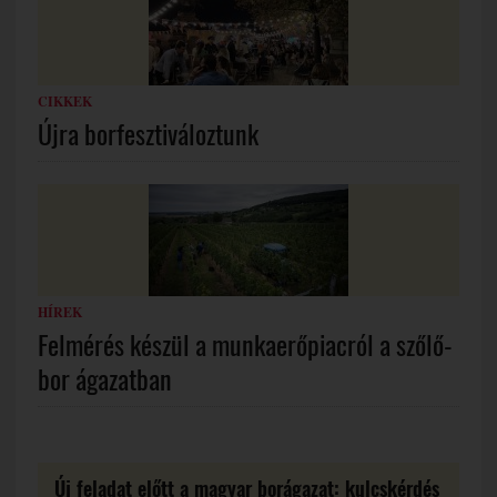
CIKKEK
Újra borfesztiváloztunk
HÍREK
Felmérés készül a munkaerőpiacról a szőlő-
bor ágazatban
Új feladat előtt a magyar borágazat: kulcskérdés