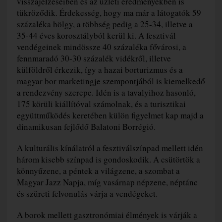
visszajelzéseiben és az üzleti eredményekben is
tükröződik. Érdekesség, hogy ma már a látogatók 59
százaléka hölgy, a többség pedig a 25-34, illetve a
35-44 éves korosztályból kerül ki. A fesztivál
vendégeinek mindössze 40 százaléka fővárosi, a
fennmaradó 30-30 százalék vidékről, illetve
külföldről érkezik, így a hazai borturizmus és a
magyar bor marketingje szempontjából is kiemelkedő
a rendezvény szerepe. Idén is a tavalyihoz hasonló,
175 körüli kiállítóval számolnak, és a turisztikai
együttműködés keretében külön figyelmet kap majd a
dinamikusan fejlődő Balatoni Borrégió.
A kulturális kínálatról a fesztiválszínpad mellett idén
három kisebb színpad is gondoskodik. A csütörtök a
könnyűzene, a péntek a világzene, a szombat a
Magyar Jazz Napja, míg vasárnap népzene, néptánc
és szüreti felvonulás várja a vendégeket.
A borok mellett gasztronómiai élmények is várják a