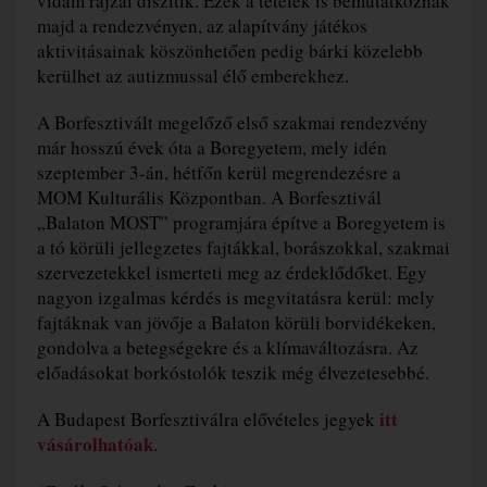
vidám rajzai díszítik. Ezek a tételek is bemutatkoznak
majd a rendezvényen, az alapítvány játékos
aktivitásainak köszönhetően pedig bárki közelebb
kerülhet az autizmussal élő emberekhez.
A Borfesztivált megelőző első szakmai rendezvény
már hosszú évek óta a Boregyetem, mely idén
szeptember 3-án, hétfőn kerül megrendezésre a
MOM Kulturális Központban. A Borfesztivál
„Balaton MOST” programjára építve a Boregyetem is
a tó körüli jellegzetes fajtákkal, borászokkal, szakmai
szervezetekkel ismerteti meg az érdeklődőket. Egy
nagyon izgalmas kérdés is megvitatásra kerül: mely
fajtáknak van jövője a Balaton körüli borvidékeken,
gondolva a betegségekre és a klímaváltozásra. Az
előadásokat borkóstolók teszik még élvezetesebbé.
itt
A Budapest Borfesztiválra elővételes jegyek
vásárolhatóak
.