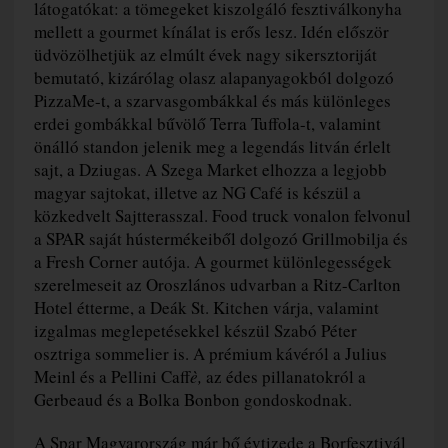
látogatókat: a tömegeket kiszolgáló fesztiválkonyha
mellett a gourmet kínálat is erős lesz. Idén először
üdvözölhetjük az elmúlt évek nagy sikersztoriját
bemutató, kizárólag olasz alapanyagokból dolgozó
PizzaMe-t, a szarvasgombákkal és más különleges
erdei gombákkal bűvölő Terra Tuffola-t, valamint
önálló standon jelenik meg a legendás litván érlelt
sajt, a Dziugas. A Szega Market elhozza a legjobb
magyar sajtokat, illetve az NG Café is készül a
közkedvelt Sajtterasszal. Food truck vonalon felvonul
a SPAR saját hústermékeiből dolgozó Grillmobilja és
a Fresh Corner autója. A gourmet különlegességek
szerelmeseit az Oroszlános udvarban a Ritz-Carlton
Hotel étterme, a Deák St. Kitchen várja, valamint
izgalmas meglepetésekkel készül Szabó Péter
osztriga sommelier is. A prémium kávéról a Julius
Meinl és a Pellini Caff
è,
az édes pillanatokról a
Gerbeaud és a Bolka Bonbon gondoskodnak.
A Spar Magyarország már bő évtizede a Borfesztivál