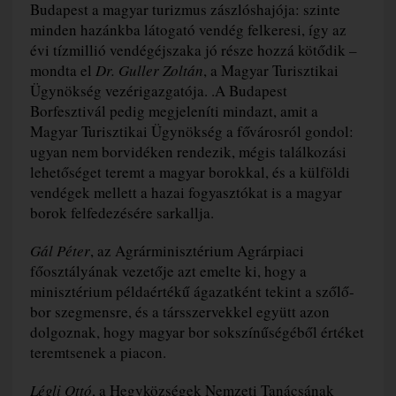
Budapest a magyar turizmus zászlóshajója: szinte
minden hazánkba látogató vendég felkeresi, így az
évi tízmillió vendégéjszaka jó része hozzá kötődik –
mondta el
Dr. Guller Zoltán
, a Magyar Turisztikai
Ügynökség vezérigazgatója. .A Budapest
Borfesztivál pedig megjeleníti mindazt, amit a
Magyar Turisztikai Ügynökség a fővárosról gondol:
ugyan nem borvidéken rendezik, mégis találkozási
lehetőséget teremt a magyar borokkal, és a külföldi
vendégek mellett a hazai fogyasztókat is a magyar
borok felfedezésére sarkallja.
Gál Péter
, az Agrárminisztérium Agrárpiaci
főosztályának vezetője azt emelte ki, hogy a
minisztérium példaértékű ágazatként tekint a szőlő-
bor szegmensre, és a társszervekkel együtt azon
dolgoznak, hogy magyar bor sokszínűségéből értéket
teremtsenek a piacon.
Légli Ottó
, a Hegyközségek Nemzeti Tanácsának