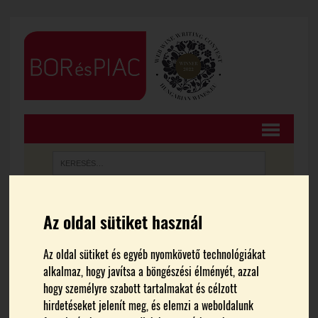
Az oldal sütiket használ
FŐOLDAL
CIKKEK
A borturizmust is építi a
Az oldal sütiket és egyéb nyomkövető technológiákat
alkalmaz, hogy javítsa a böngészési élményét, azzal
hogy személyre szabott tartalmakat és célzott
Budapest Borfesztivál
hirdetéseket jelenít meg, és elemzi a weboldalunk