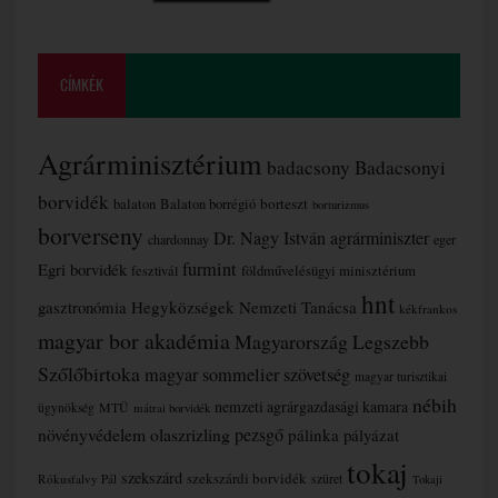
CÍMKÉK
Agrárminisztérium
badacsony
Badacsonyi
borvidék
borteszt
balaton
Balaton borrégió
borturizmus
borverseny
Dr. Nagy István agrárminiszter
chardonnay
eger
furmint
Egri borvidék
fesztivál
földművelésügyi minisztérium
hnt
gasztronómia
Hegyközségek Nemzeti Tanácsa
kékfrankos
magyar bor akadémia
Magyarország Legszebb
Szőlőbirtoka
magyar sommelier szövetség
magyar turisztikai
nébih
nemzeti agrárgazdasági kamara
MTÜ
ügynökség
mátrai borvidék
növényvédelem
olaszrizling
pezsgő
pálinka
pályázat
tokaj
szekszárd
szekszárdi borvidék
szüret
Rókusfalvy Pál
Tokaji