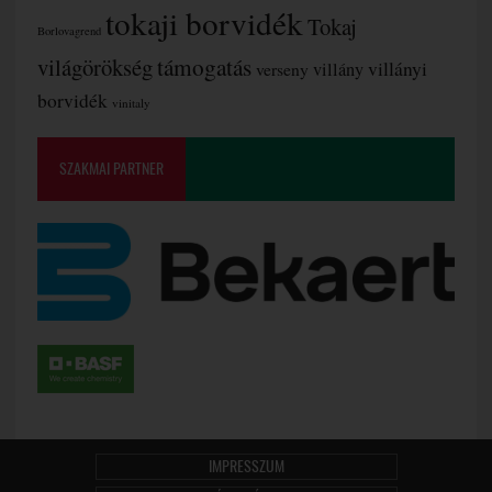
tokaji borvidék
Tokaj
Borlovagrend
támogatás
világörökség
villányi
verseny
villány
borvidék
vinitaly
SZAKMAI PARTNER
IMPRESSZUM