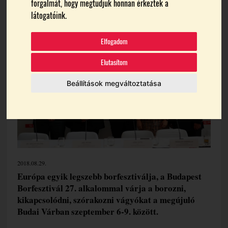
forgalmát, hogy megtudjuk honnan érkeztek a
Témák:
látogatóink.
Borfesztivál
Borturizmus
Gál Péter
Hnt
Spar
Elfogadom
Elutasítom
Beállítások megváltoztatása
2018.08.29.
Európa egyik legszebb borfesztiválja, a Budapest
Borfesztivál 27. alkalommal várja a borozni,
kikapcsolódni, szórakozni vágyókat a megújuló
Budai Várban szeptember 6-9. között.