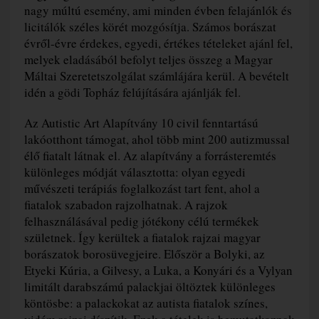
nagy múltú esemény, ami minden évben felajánlók és
licitálók széles körét mozgósítja. Számos borászat
évről-évre érdekes, egyedi, értékes tételeket ajánl fel,
melyek eladásából befolyt teljes összeg a Magyar
Máltai Szeretetszolgálat számlájára kerül. A bevételt
idén a gödi Topház felújítására ajánlják fel.
Az Autistic Art Alapítvány 10 civil fenntartású
lakóotthont támogat, ahol több mint 200 autizmussal
élő fiatalt látnak el. Az alapítvány a forrásteremtés
különleges módját választotta: olyan egyedi
művészeti terápiás foglalkozást tart fent, ahol a
fiatalok szabadon rajzolhatnak. A rajzok
felhasználásával pedig jótékony célú termékek
születnek. Így kerültek a fiatalok rajzai magyar
borászatok borosüvegjeire. Először a Bolyki, az
Etyeki Kúria, a Gilvesy, a Luka, a Konyári és a Vylyan
limitált darabszámú palackjai öltöztek különleges
köntösbe: a palackokat az autista fiatalok színes,