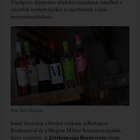
VinAgora-díjnyertes tételeket tartalmaz, emellett a
vásárlók borhétvégéket is nyerhetnek a lánc
nyereményjátékain.
Spar Borválogatás
Ismét összefog a borász szakma, a Budapest
Borfesztivál és a Magyar Máltai Szeretetszolgálat,
Jótékonysági Borárverés
hogy segítsen. A
olyan