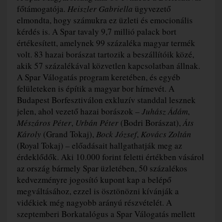
főtámogatója.
Heiszler Gabriella
ügyvezető
elmondta, hogy számukra ez üzleti és emocionális
kérdés is. A Spar tavaly 9,7 millió palack bort
értékesített, amelynek 99 százaléka magyar termék
volt. 83 hazai borászat tartozik a beszállítóik közé,
akik 57 százalékával közvetlen kapcsolatban állnak.
A Spar Válogatás program keretében, és egyéb
felületeken is építik a magyar bor hírnevét. A
Budapest Borfesztiválon exkluzív standdal lesznek
jelen, ahol vezető hazai borászok –
Juhász Ádám
,
Mészáros Péter
,
Urbán Péter
(Bodri Borászat),
Áts
Károly
(Grand Tokaj),
Bock József
,
Kovács Zoltán
(Royal Tokaj) – előadásait hallgathatják meg az
érdeklődők. Aki 10.000 forint feletti értékben vásárol
az ország bármely Spar üzletében, 50 százalékos
kedvezményre jogosító kupont kap a belépő
megváltásához, ezzel is ösztönözni kívánják a
vidékiek még nagyobb arányú részvételét. A
szeptemberi Borkatalógus a Spar Válogatás mellett