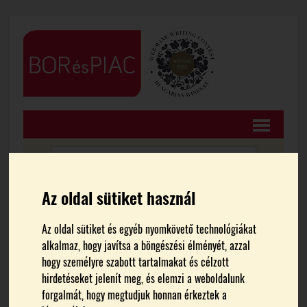
Az oldal sütiket használ
FŐOLDAL
HÍREK
Az oldal sütiket és egyéb nyomkövető technológiákat
alkalmaz, hogy javítsa a böngészési élményét, azzal
Sauska-borokat vont ki a
hogy személyre szabott tartalmakat és célzott
hirdetéseket jelenít meg, és elemzi a weboldalunk
forgalomból a NÉBIH
forgalmát, hogy megtudjuk honnan érkeztek a