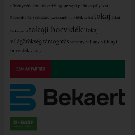
növényvédelem
olaszrizling
pezsgő
pálinka
pályázat
tokaj
szekszárd
szekszárdi borvidék
szüret
Rókusfalvy Pál
Tokaji
tokaji borvidék
Tokaj
Borlovagrend
támogatás
világörökség
villányi
verseny
villány
borvidék
vinitaly
SZAKMAI PARTNER