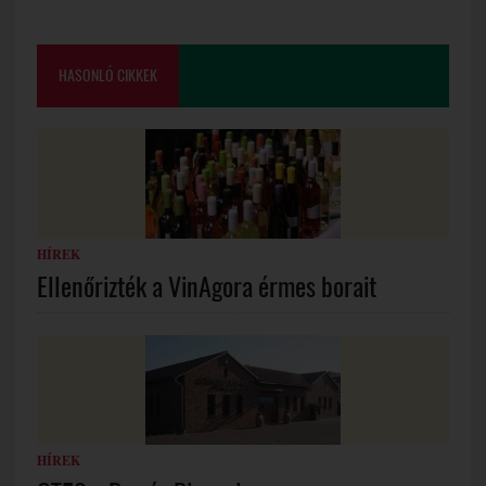
HASONLÓ CIKKEK
HÍREK
Ellenőrizték a VinAgora érmes borait
HÍREK