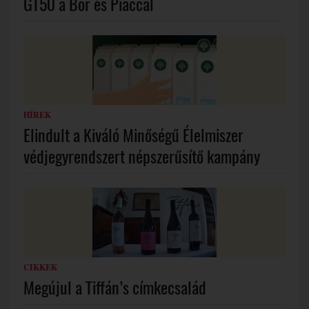
GT50 a Bor és Piaccal
HÍREK
Elindult a Kiváló Minőségű Élelmiszer
védjegyrendszert népszerűsítő kampány
CIKKEK
Megújul a Tiffán’s címkecsalád