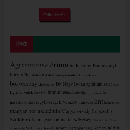
CÍMKÉK
Agrárminisztérium
badacsony
Badacsonyi
borvidék
borteszt
balaton
Balaton borrégió
borturizmus
borverseny
Dr. Nagy István agrárminiszter
chardonnay
eger
furmint
Egri borvidék
fesztivál
földművelésügyi minisztérium
hnt
gasztronómia
Hegyközségek Nemzeti Tanácsa
kékfrankos
magyar bor akadémia
Magyarország Legszebb
Szőlőbirtoka
magyar sommelier szövetség
magyar turisztikai
nébih
nemzeti agrárgazdasági kamara
MTÜ
ügynökség
mátrai borvidék