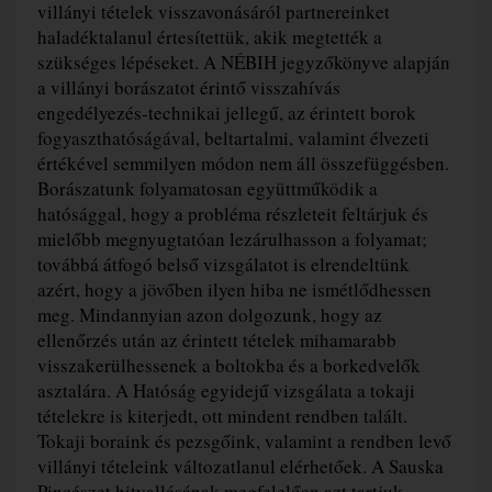
villányi tételek visszavonásáról partnereinket
haladéktalanul értesítettük, akik megtették a
szükséges lépéseket. A NÉBIH jegyzőkönyve alapján
a villányi borászatot érintő visszahívás
engedélyezés-technikai jellegű, az érintett borok
fogyaszthatóságával, beltartalmi, valamint élvezeti
értékével semmilyen módon nem áll összefüggésben.
Borászatunk folyamatosan együttműködik a
hatósággal, hogy a probléma részleteit feltárjuk és
mielőbb megnyugtatóan lezárulhasson a folyamat;
továbbá átfogó belső vizsgálatot is elrendeltünk
azért, hogy a jövőben ilyen hiba ne ismétlődhessen
meg. Mindannyian azon dolgozunk, hogy az
ellenőrzés után az érintett tételek mihamarabb
visszakerülhessenek a boltokba és a borkedvelők
asztalára. A Hatóság egyidejű vizsgálata a tokaji
tételekre is kiterjedt, ott mindent rendben talált.
Tokaji boraink és pezsgőink, valamint a rendben levő
villányi tételeink változatlanul elérhetőek. A Sauska
Pincészet hitvallásának megfelelően azt tartjuk