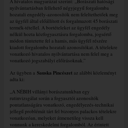
A hivatalos magyarázat szerint: „Borászati hatósági
nyilvántartásban fellehető négyjegyű forgalomba
hozatali engedély-azonosítók nem feleltethetőek meg
az ügyfél által előállított és forgalmazott 45 borászati
termék-tétellel. A bortételeket az ügyfél engedély
nélkül hozta közfogyasztásra forgalomba, jogsértő
módon tüntetette fel a hamis, más ügyfél részére
kiadott forgalomba hozatali azonosítókat. A tételekre
vonatkozó hivatalos nyilvántartása nem felel meg a
vonatkozó jogszabályi előírásoknak.”
Sauska Pincészet
Az ügyben a
az alábbi közleményt
adta ki:
„A NÉBIH villányi borászatunkban egy
rutinvizsgálat során a fogyasztói azonosítók
pontatlanságára vonatkozó, engedélyezés-technikai
jellegű problémát tárt fel bizonyos palackos tételekre
vonatkozóan, melyeket átmenetileg vissza kell
vonnunk a kereskedelmi forgalomból. Az érintett