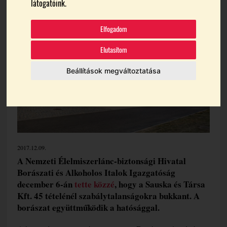
látogatóink.
Témák:
Nébih
Villány
Elfogadom
Elutasítom
Beállítások megváltoztatása
2017.12.09.
A Nemzeti Élelmiszerlánc-biztonsági Hivatal
Borászati és Alkoholos Italok Igazgatóság
december 6-án
tette közzé
, hogy a Sauska és Társa
Kft. 45 tételénél szabálytalanságokra bukkant. A
borászat együttműködik a hatósággal.