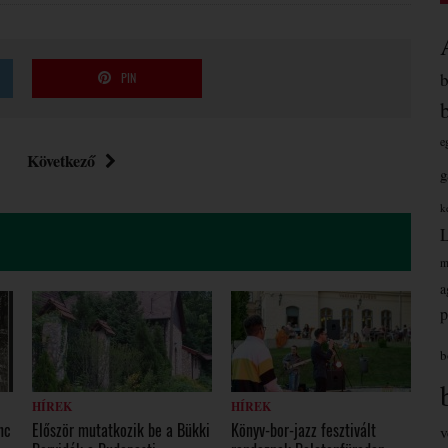
PIN
e
Következő
g
k
m
a
p
b
HÍREK
HÍREK
nc
Először mutatkozik be a Bükki
Könyv-bor-jazz fesztivált
v