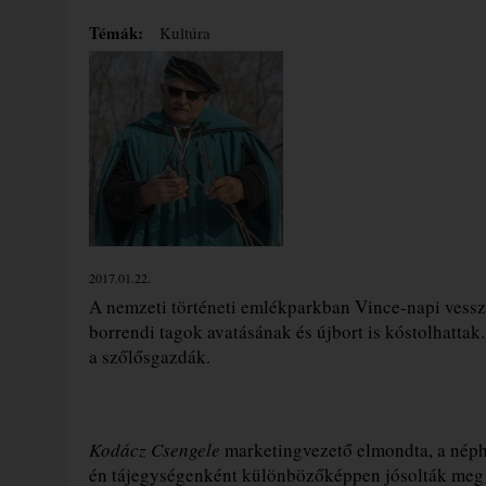
Témák:
Kultúra
2017.01.22.
A nemzeti történeti emlékparkban Vince-napi vesszőv
borrendi tagok avatásának és újbort is kóstolhattak
a szőlősgazdák.
Kodácz Csengele
marketingvezető elmondta, a néph
én tájegységenként különbözőképpen jósolták meg a