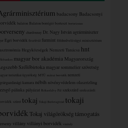
Agrárminisztérium
badacsony
Badacsonyi
borvidék
borteszt
balaton
Balaton borrégió
borturizmus
borverseny
Dr. Nagy István agrárminiszter
chardonnay
furmint
Egri borvidék
ger
fesztivál
földművelésügyi minisztérium
hnt
asztronómia
Hegyközségek Nemzeti Tanácsa
magyar bor akadémia
Magyarország
ékfrankos
Legszebb Szőlőbirtoka
magyar sommelier szövetség
nemzeti
MTÜ
agyar turisztikai ügynökség
mátrai borvidék
nébih
növényvédelem
olaszrizling
grárgazdasági kamara
ezsgő
pálinka
pályázat
szekszárd
szekszárdi
Rókusfalvy Pál
tokaji
tokaj
orvidék
szüret
Tokaji Borlovagrend
borvidék
támogatás
Tokaj világörökség
villányi borvidék
erseny
villány
vinitaly