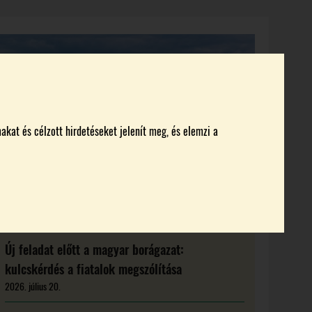
KI KICSODA
RENDEZVÉNYEK
MAGAZIN
akat és célzott hirdetéseket jelenít meg, és elemzi a
Új feladat előtt a magyar borágazat:
kulcskérdés a fiatalok megszólítása
2026. július 20.