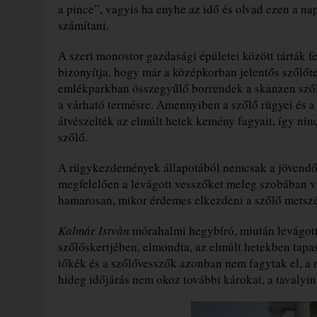
a pince”, vagyis ha enyhe az idő és olvad ezen a na
számítani.
A szeri monostor gazdasági épületei között tárták f
bizonyítja, hogy már a középkorban jelentős szőlőt
emlékparkban összegyűlő borrendek a skanzen szőlő
a várható termésre. Amennyiben a szőlő rügyei és a
átvészelték az elmúlt hetek kemény fagyait, így n
szőlő.
A rügykezdemények állapotából nemcsak a jövendő
megfelelően a levágott vesszőket meleg szobában ví
hamarosan, mikor érdemes elkezdeni a szőlő metszé
Kalmár István
mórahalmi hegybíró, miután levágot
szőlőskertjében, elmondta, az elmúlt hetekben tapa
tőkék és a szőlővesszők azonban nem fagytak el, a 
hideg időjárás nem okoz további károkat, a tavalyi