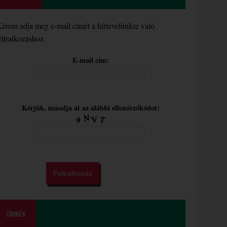
érem adja meg e-mail címét a hírlevelünkre való
eliratkozáshoz.
E-mail cím:
Kérjük, másolja át az alábbi ellenőrzőkódot:
CÍMKÉK