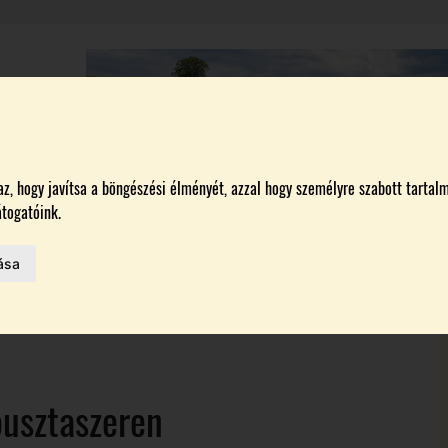
A
BORÁSZATOK
MAGYARORSZÁG LEGSZEBB SZŐLŐBIRTOKA 2026
, hogy javítsa a böngészési élményét, azzal hogy személyre szabott tartalm
togatóink.
ása
HAZAI BORTERMELŐK
 AZ IDÉN
ON
pusztaszeren