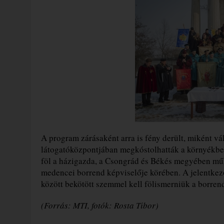
A program zárásaként arra is fény derült, miként vá
látogatóközpontjában megkóstolhatták a környékbel
föl a házigazda, a Csongrád és Békés megyében m
medencei borrend képviselője körében. A jelentkez
között bekötött szemmel kell fölismerniük a borrend
(Forrás: MTI, fotók: Rosta Tibor)