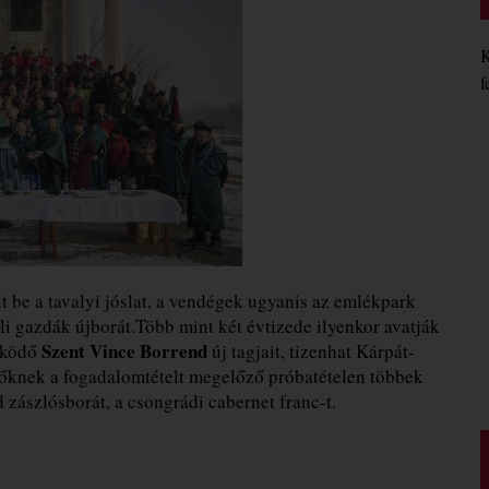
K
f
lt be a tavalyi jóslat, a vendégek ugyanis az emlékpark
i gazdák újborát.Több mint két évtizede ilyenkor avatják
Szent Vince Borrend
űködő
új tagjait, tizenhat Kárpát-
őknek a fogadalomtételt megelőző próbatételen többek
 zászlósborát, a csongrádi cabernet franc-t.