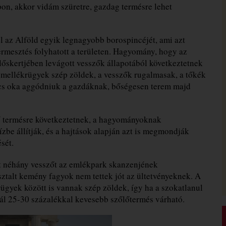
pon, akkor vidám szüretre, gazdag termésre lehet
el az Alföld egyik legnagyobb borospincéjét, ami azt
ermesztés folyhatott a területen. Hagyomány, hogy az
skertjében levágott vesszők állapotából következtetnek
 mellékrügyek szép zöldek, a vesszők rugalmasak, a tőkék
incs oka aggódniuk a gazdáknak, bőségesen terem majd
 termésre következtetnek, a hagyományoknak
zbe állítják, és a hajtások alapján azt is megmondják
sét.
t néhány vesszőt az emlékpark skanzenjének
sztalt kemény fagyok nem tettek jót az ültetvényeknek. A
rügyek között is vannak szép zöldek, így ha a szokatlanul
nál 25-30 százalékkal kevesebb szőlőtermés várható.