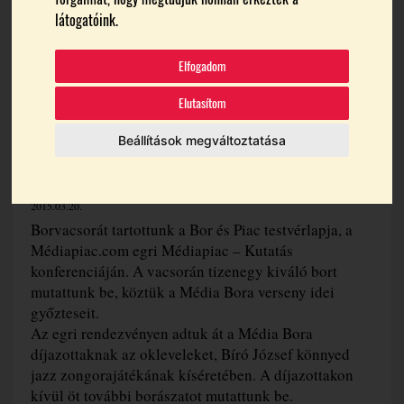
látogatóink.
Elfogadom
Elutasítom
Beállítások megváltoztatása
2015.03.20.
Borvacsorát tartottunk a Bor és Piac testvérlapja, a
Médiapiac.com egri Médiapiac – Kutatás
konferenciáján. A vacsorán tizenegy kiváló bort
mutattunk be, köztük a Média Bora verseny idei
győzteseit.
Az egri rendezvényen adtuk át a Média Bora
díjazottaknak az okleveleket, Bíró József könnyed
jazz zongorajátékának kíséretében. A díjazottakon
kívül öt további borászatot mutattunk be.