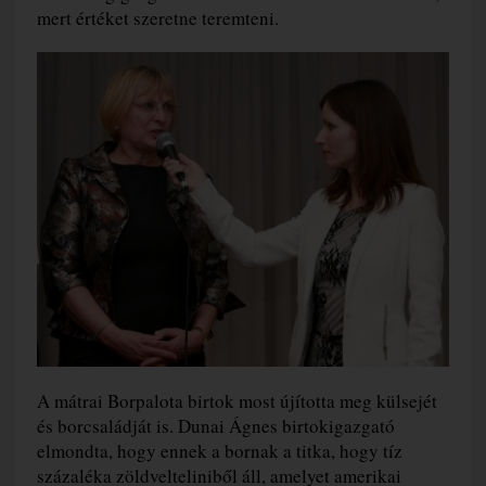
mert értéket szeretne teremteni.
A mátrai Borpalota birtok most újította meg külsejét
és borcsaládját is. Dunai Ágnes birtokigazgató
elmondta, hogy ennek a bornak a titka, hogy tíz
százaléka zöldvelteliniből áll, amelyet amerikai