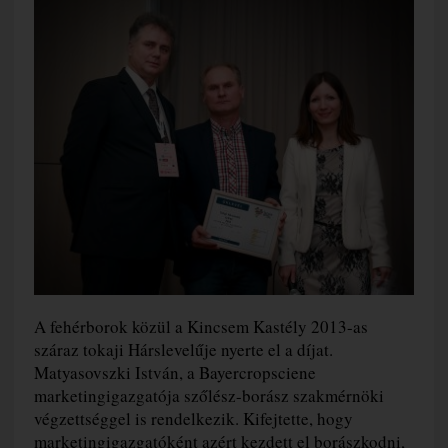
A fehérborok közül a Kincsem Kastély 2013-as
száraz tokaji Hárslevelűje nyerte el a díjat.
Matyasovszki István, a Bayercropsciene
marketingigazgatója szőlész-borász szakmérnöki
végzettséggel is rendelkezik. Kifejtette, hogy
marketingigazgatóként azért kezdett el borászkodni,