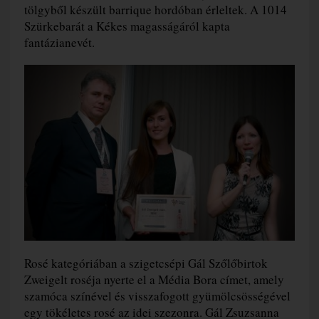
tölgyből készült barrique hordóban érleltek. A 1014
Szürkebarát a Kékes magasságáról kapta
fantázianevét.
Rosé kategóriában a szigetcsépi Gál Szőlőbirtok
Zweigelt roséja nyerte el a Média Bora címet, amely
szamóca színével és visszafogott gyümölcsösségével
egy tökéletes rosé az idei szezonra. Gál Zsuzsanna