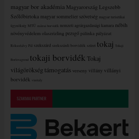
magyar bor akadémia
Magyarország Legszebb
Szőlőbirtoka
magyar sommelier szövetség
magyar turisztikai
nébih
nemzeti agrárgazdasági kamara
MTÜ
ügynökség
mátrai borvidék
növényvédelem
olaszrizling
pezsgő
pálinka
pályázat
tokaj
szekszárd
szekszárdi borvidék
szüret
Rókusfalvy Pál
Tokaji
tokaji borvidék
Tokaj
Borlovagrend
támogatás
világörökség
villányi
verseny
villány
borvidék
vinitaly
SZAKMAI PARTNER