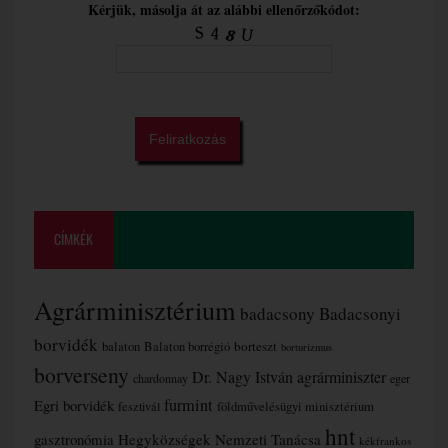
Kérjük, másolja át az alábbi ellenőrzőkódot:
CÍMKÉK
Agrárminisztérium
badacsony
Badacsonyi
borvidék
borteszt
balaton
Balaton borrégió
borturizmus
borverseny
Dr. Nagy István agrárminiszter
chardonnay
eger
furmint
Egri borvidék
fesztivál
földművelésügyi minisztérium
hnt
gasztronómia
Hegyközségek Nemzeti Tanácsa
kékfrankos