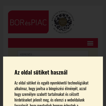
Az oldal sütiket használ
FŐOLDAL
HÍREK
Az oldal sütiket és egyéb nyomkövető technológiákat
Borvacsora a Médiapiac –
alkalmaz, hogy javítsa a böngészési élményét, azzal
hogy személyre szabott tartalmakat és célzott
Kutatás konferencián
hirdetéseket jelenít meg, és elemzi a weboldalunk
forgalmát, hogy megtudjuk honnan érkeztek a