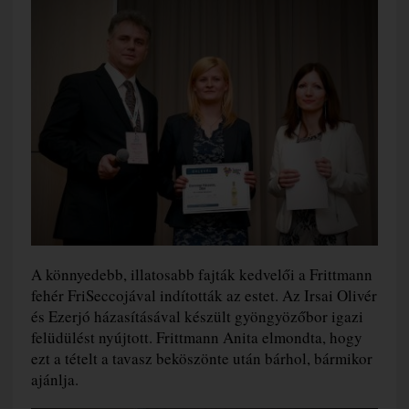
A könnyedebb, illatosabb fajták kedvelői a Frittmann
fehér FriSeccojával indították az estet. Az Irsai Olivér
és Ezerjó házasításával készült gyöngyözőbor igazi
felüdülést nyújtott. Frittmann Anita elmondta, hogy
ezt a tételt a tavasz beköszönte után bárhol, bármikor
ajánlja.