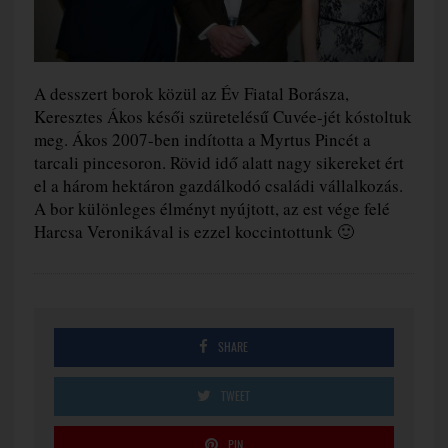
A desszert borok közül az Év Fiatal Borásza,
Keresztes Ákos késői szüretelésű Cuvée-jét kóstoltuk
meg. Ákos 2007-ben indította a Myrtus Pincét a
tarcali pincesoron. Rövid idő alatt nagy sikereket ért
el a három hektáron gazdálkodó családi vállalkozás.
A bor különleges élményt nyújtott, az est vége felé
Harcsa Veronikával is ezzel koccintottunk 🙂
SHARE
TWEET
PIN