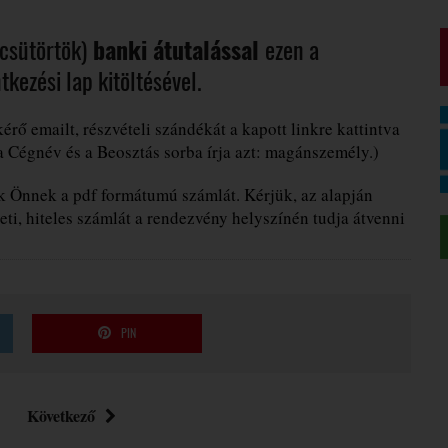
(csütörtök)
banki átutalással
ezen a
kezési lap kitöltésével.
rő emailt, részvételi szándékát a kapott linkre kattintva
a Cégnév és a Beosztás sorba írja azt: magánszemély.)
 Önnek a pdf formátumú számlát. Kérjük, az alapján
eti, hiteles számlát a rendezvény helyszínén tudja átvenni
PIN
Következő