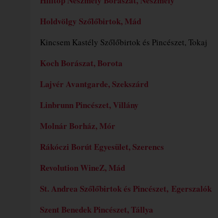
Hilltop Neszmély Borászat, Neszmély
Holdvölgy Szőlőbirtok, Mád
Kincsem Kastély Szőlőbirtok és Pincészet, Tokaj
Koch Borászat, Borota
Lajvér Avantgarde, Szekszárd
Linbrunn Pincészet, Villány
Molnár Borház, Mór
Rákóczi Borút Egyesület, Szerencs
Revolution WineZ, Mád
St. Andrea Szőlőbirtok és Pincészet, Egerszalók
Szent Benedek Pincészet, Tállya