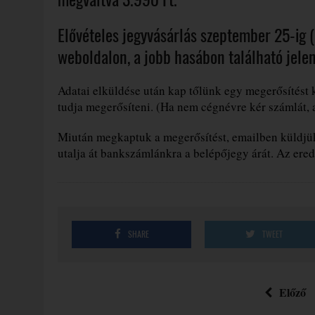
Elővételes jegyvásárlás szeptember 25-ig 
weboldalon, a jobb hasábon található jelent
Adatai elküldése után kap tőlünk egy megerősítést ké
tudja megerősíteni. (Ha nem cégnévre kér számlát, 
Miután megkaptuk a megerősítést, emailben küldjük
utalja át bankszámlánkra a belépőjegy árát. Az ered
SHARE
TWEET
Előző