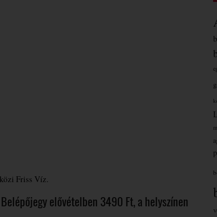
e
g
k
m
a
p
b
özi Friss Víz.
 Belépőjegy elővételben 3490 Ft, a helyszínen
v