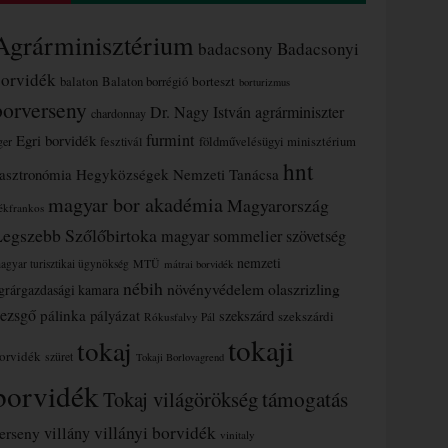
Agrárminisztérium
badacsony
Badacsonyi
borvidék
borteszt
balaton
Balaton borrégió
borturizmus
borverseny
Dr. Nagy István agrárminiszter
chardonnay
furmint
Egri borvidék
ger
fesztivál
földművelésügyi minisztérium
hnt
asztronómia
Hegyközségek Nemzeti Tanácsa
magyar bor akadémia
Magyarország
ékfrankos
Legszebb Szőlőbirtoka
magyar sommelier szövetség
nemzeti
MTÜ
agyar turisztikai ügynökség
mátrai borvidék
nébih
növényvédelem
olaszrizling
grárgazdasági kamara
ezsgő
pálinka
pályázat
szekszárd
szekszárdi
Rókusfalvy Pál
tokaji
tokaj
orvidék
szüret
Tokaji Borlovagrend
borvidék
támogatás
Tokaj világörökség
villányi borvidék
erseny
villány
vinitaly