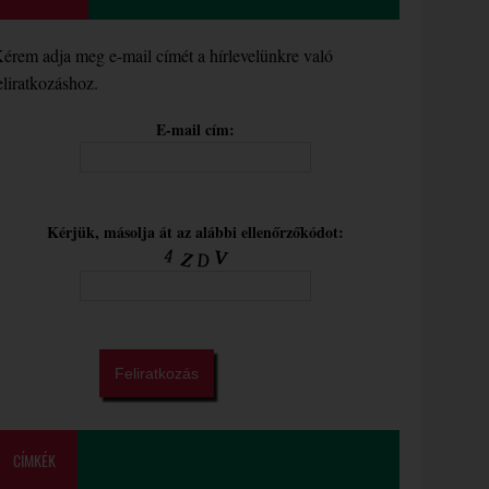
érem adja meg e-mail címét a hírlevelünkre való
eliratkozáshoz.
E-mail cím:
Kérjük, másolja át az alábbi ellenőrzőkódot:
CÍMKÉK