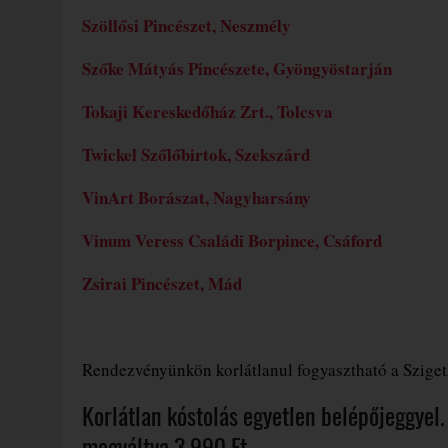
Szöllősi Pincészet, Neszmély
Szőke Mátyás Pincészete, Gyöngyöstarján
Tokaji Kereskedőház Zrt., Tolcsva
Twickel Szőlőbirtok, Szekszárd
VinArt Borászat, Nagyharsány
Vinum Veress Családi Borpince, Csáford
Zsirai Pincészet, Mád
Rendezvényünkön korlátlanul fogyasztható a Szigetk
Korlátlan kóstolás egyetlen belépőjeggyel.
megváltva 3.990 Ft.