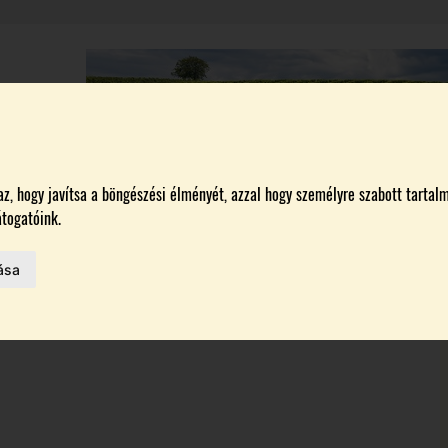
A
BORÁSZATOK
MAGYARORSZÁG LEGSZEBB SZŐLŐBIRTOKA 2026
, hogy javítsa a böngészési élményét, azzal hogy személyre szabott tartalm
togatóink.
ása
MELŐK
 AZ IDÉN