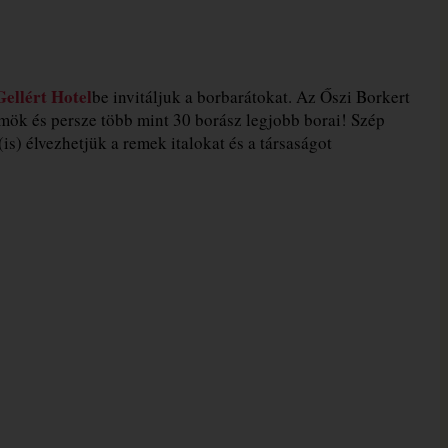
Gellért Hotel
be invitáljuk a borbarátokat. Az Őszi Borkert
mök és persze több mint 30 borász legjobb borai! Szép
s) élvezhetjük a remek italokat és a társaságot