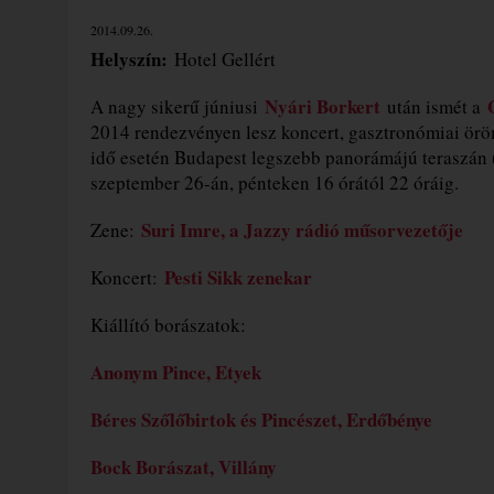
2014.09.26.
Helyszín:
Hotel Gellért
Nyári Borkert
A nagy sikerű júniusi
után ismét a
2014 rendezvényen lesz koncert, gasztronómiai örö
idő esetén Budapest legszebb panorámájú teraszán (i
szeptember 26-án, pénteken 16 órától 22 óráig.
Suri Imre, a Jazzy rádió műsorvezetője
Zene:
Pesti Sikk zenekar
Koncert:
Kiállító borászatok:
Anonym Pince, Etyek
Béres Szőlőbirtok és Pincészet, Erdőbénye
Bock Borászat, Villány