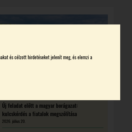
KI KICSODA
RENDEZVÉNYEK
MAGAZIN
akat és célzott hirdetéseket jelenít meg, és elemzi a
Új feladat előtt a magyar borágazat:
kulcskérdés a fiatalok megszólítása
2026. július 20.