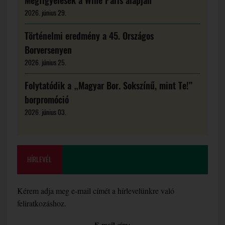
Megfigyelések a Wine Paris alapján
2026. június 29.
Történelmi eredmény a 45. Országos
Borversenyen
2026. június 25.
Folytatódik a „Magyar Bor. Sokszínű, mint Te!”
borpromóció
2026. június 03.
HÍRLEVÉL
Kérem adja meg e-mail címét a hírlevelünkre való
feliratkozáshoz.
E-mail cím: