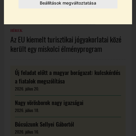
Beállítások megváltoztatása
HÍREK
Az EU kiemelt turisztikai jógyakorlatai közé
került egy miskolci élményprogram
Új feladat előtt a magyar borágazat: kulcskérdés
a fiatalok megszólítása
2026. július 20.
Nagy vörösborok nagy igazságai
2026. július 18.
Búcsúzunk Sellyei Gábortól
2026. július 16.