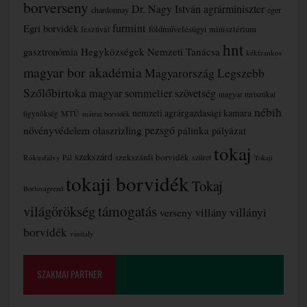
borverseny
Dr. Nagy István agrárminiszter
chardonnay
eger
furmint
Egri borvidék
fesztivál
földművelésügyi minisztérium
hnt
gasztronómia
Hegyközségek Nemzeti Tanácsa
kékfrankos
magyar bor akadémia
Magyarország Legszebb
Szőlőbirtoka
magyar sommelier szövetség
magyar turisztikai
nébih
nemzeti agrárgazdasági kamara
MTÜ
ügynökség
mátrai borvidék
növényvédelem
olaszrizling
pezsgő
pálinka
pályázat
tokaj
szekszárd
szekszárdi borvidék
szüret
Rókusfalvy Pál
Tokaji
tokaji borvidék
Tokaj
Borlovagrend
támogatás
világörökség
villányi
verseny
villány
borvidék
vinitaly
SZAKMAI PARTNER