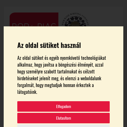
Az oldal sütiket használ
Az oldal sütiket és egyéb nyomkövető technológiákat
alkalmaz, hogy javítsa a böngészési élményét, azzal
hogy személyre szabott tartalmakat és célzott
hirdetéseket jelenít meg, és elemzi a weboldalunk
forgalmát, hogy megtudjuk honnan érkeztek a
FŐOLDAL
VISIT MISKOLC
látogatóink.
visit miskolc
Elfogadom
Elutasítom