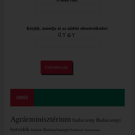
Kérjük, másolja át az alábbi ellenőrzőkódot:
CÍMKÉK
Agrárminisztérium
badacsony
Badacsonyi
borvidék
borteszt
balaton
Balaton borrégió
borturizmus