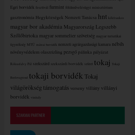
furmint
Egri borvidék
fesztivál
földművelésügyi minisztérium
hnt
gasztronómia
Hegyközségek Nemzeti Tanácsa
kékfrankos
magyar bor akadémia
Magyarország Legszebb
Szőlőbirtoka
magyar sommelier szövetség
magyar turisztikai
nébih
nemzeti agrárgazdasági kamara
MTÜ
ügynökség
mátrai borvidék
növényvédelem
olaszrizling
pezsgő
pálinka
pályázat
tokaj
szekszárd
szekszárdi borvidék
szüret
Rókusfalvy Pál
Tokaji
tokaji borvidék
Tokaj
Borlovagrend
támogatás
világörökség
villányi
verseny
villány
borvidék
vinitaly
SZAKMAI PARTNER