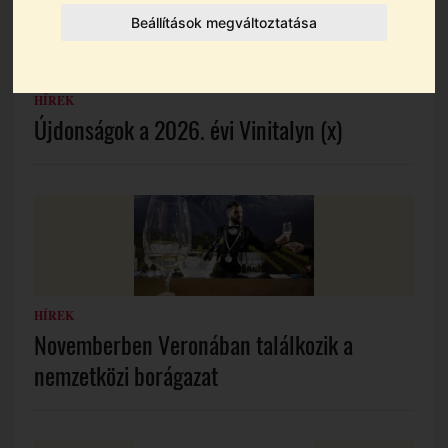
Beállítások megváltoztatása
HÍREK
Újdonságok a 2026. évi Vinitalyn (x)
HÍREK
Novemberben Veronában találkozik a
nemzetközi borágazat