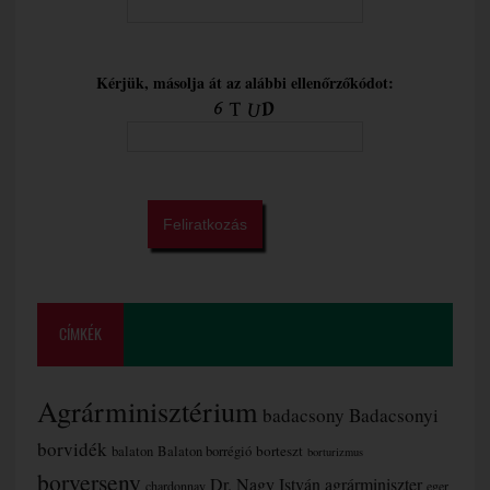
Kérjük, másolja át az alábbi ellenőrzőkódot:
CÍMKÉK
Agrárminisztérium
badacsony
Badacsonyi
borvidék
borteszt
balaton
Balaton borrégió
borturizmus
borverseny
Dr. Nagy István agrárminiszter
chardonnay
eger