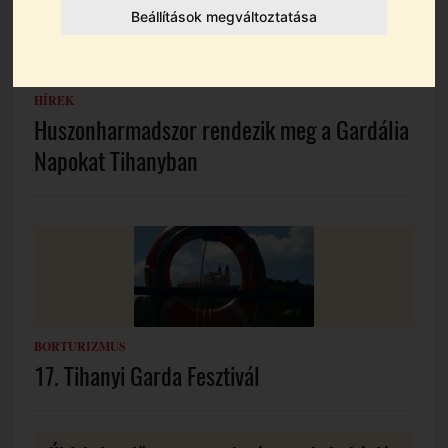
Beállítások megváltoztatása
HÍREK
Huszonharmadszor rendezik meg a Gardália
Napokat Tihanyban
BORTURIZMUS
17. Tihanyi Garda Fesztivál