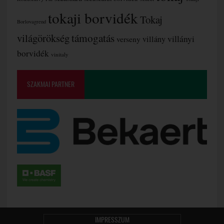
tokaji borvidék
Tokaj
Borlovagrend
támogatás
világörökség
villányi
verseny
villány
borvidék
vinitaly
SZAKMAI PARTNER
IMPRESSZUM