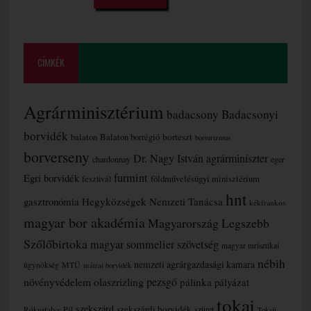
CÍMKÉK
Agrárminisztérium
badacsony
Badacsonyi
borvidék
borteszt
balaton
Balaton borrégió
borturizmus
borverseny
Dr. Nagy István agrárminiszter
chardonnay
eger
furmint
Egri borvidék
fesztivál
földművelésügyi minisztérium
hnt
gasztronómia
Hegyközségek Nemzeti Tanácsa
kékfrankos
magyar bor akadémia
Magyarország Legszebb
Szőlőbirtoka
magyar sommelier szövetség
magyar turisztikai
nébih
nemzeti agrárgazdasági kamara
MTÜ
ügynökség
mátrai borvidék
növényvédelem
olaszrizling
pezsgő
pálinka
pályázat
tokaj
szekszárd
szekszárdi borvidék
szüret
Rókusfalvy Pál
Tokaji