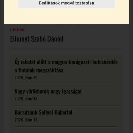
Beállítások megváltoztatása
CIKKEK
Elhunyt Szabó Dániel
Új feladat előtt a magyar borágazat: kulcskérdés
a fiatalok megszólítása
2026. július 20.
Nagy vörösborok nagy igazságai
2026. július 18.
Búcsúzunk Sellyei Gábortól
2026. július 16.