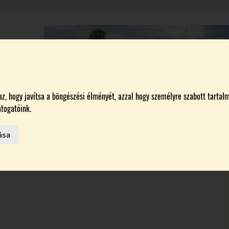
A
BORÁSZATOK
MAGYARORSZÁG LEGSZEBB SZŐLŐBIRTOKA 2026
, hogy javítsa a böngészési élményét, azzal hogy személyre szabott tartalm
togatóink.
ása
HAZAI BORTERMELŐK
 AZ IDÉN
ON