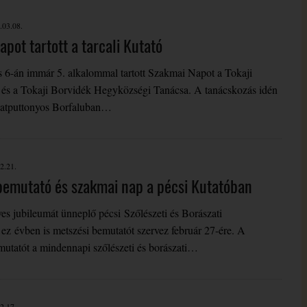
.03.08.
pot tartott a tarcali Kutató
 6-án immár 5. alkalommal tartott Szakmai Napot a Tokaji
t és a Tokaji Borvidék Hegyközségi Tanácsa. A tanácskozás idén
Hatputtonyos Borfaluban…
2.21.
bemutató és szakmai nap a pécsi Kutatóban
es jubileumát ünneplő pécsi Szőlészeti és Borászati
 ez évben is metszési bemutatót szervez február 27-ére. A
mutatót a mindennapi szőlészeti és borászati…
2.17.