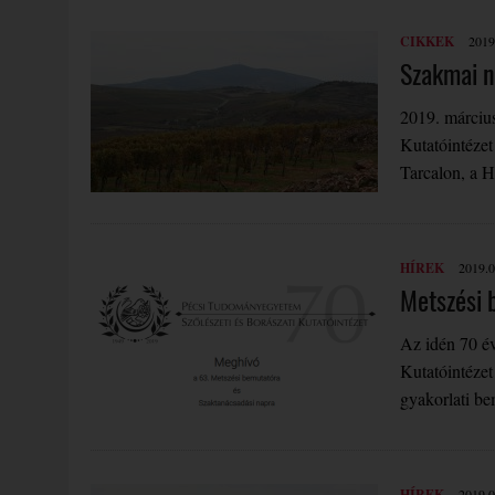
CIKKEK
2019
Szakmai na
2019. március
Kutatóintéze
Tarcalon, a 
HÍREK
2019.0
Metszési 
Az idén 70 év
Kutatóintézet
gyakorlati be
HÍREK
2019.0