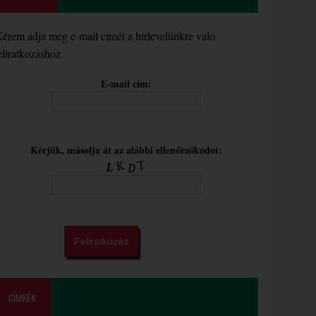
érem adja meg e-mail címét a hírlevelünkre való
eliratkozáshoz.
E-mail cím:
Kérjük, másolja át az alábbi ellenőrzőkódot:
CÍMKÉK