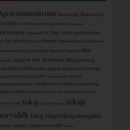
Agrárminisztérium
badacsony
Badacsonyi
borvidék
borteszt
balaton
Balaton borrégió
borturizmus
borverseny
Dr. Nagy István agrárminiszter
chardonnay
furmint
Egri borvidék
ger
fesztivál
földművelésügyi minisztérium
hnt
asztronómia
Hegyközségek Nemzeti Tanácsa
magyar bor akadémia
Magyarország
ékfrankos
Legszebb Szőlőbirtoka
magyar sommelier szövetség
nemzeti
MTÜ
agyar turisztikai ügynökség
mátrai borvidék
nébih
növényvédelem
olaszrizling
grárgazdasági kamara
ezsgő
pálinka
pályázat
szekszárd
szekszárdi
Rókusfalvy Pál
tokaji
tokaj
orvidék
szüret
Tokaji Borlovagrend
borvidék
támogatás
Tokaj világörökség
villányi borvidék
erseny
villány
vinitaly