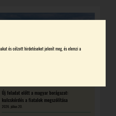
KI KICSODA
RENDEZVÉNYEK
MAGAZIN
akat és célzott hirdetéseket jelenít meg, és elemzi a
Új feladat előtt a magyar borágazat:
kulcskérdés a fiatalok megszólítása
2026. július 20.