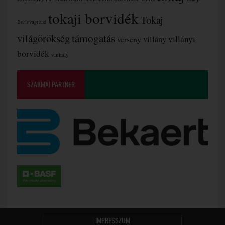
tokaji borvidék
Tokaj
Borlovagrend
támogatás
világörökség
villányi
verseny
villány
borvidék
vinitaly
SZAKMAI PARTNER
IMPRESSZUM