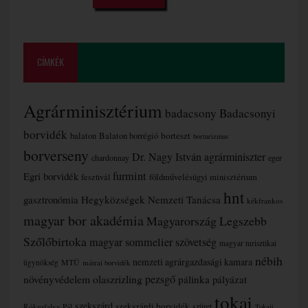
CÍMKÉK
Agrárminisztérium
badacsony
Badacsonyi
borvidék
borteszt
balaton
Balaton borrégió
borturizmus
borverseny
Dr. Nagy István agrárminiszter
chardonnay
eger
furmint
Egri borvidék
fesztivál
földművelésügyi minisztérium
hnt
gasztronómia
Hegyközségek Nemzeti Tanácsa
kékfrankos
magyar bor akadémia
Magyarország Legszebb
Szőlőbirtoka
magyar sommelier szövetség
magyar turisztikai
nébih
nemzeti agrárgazdasági kamara
MTÜ
ügynökség
mátrai borvidék
növényvédelem
olaszrizling
pezsgő
pálinka
pályázat
tokaj
szekszárd
szekszárdi borvidék
szüret
Rókusfalvy Pál
Tokaji