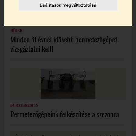
Beállítások megváltoztatása
HÍREK
Minden öt évnél idősebb permetezőgépet
vizsgáztatni kell!
BORTURIZMUS
Permetezőgépeink felkészítése a szezonra