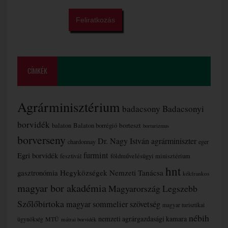
CÍMKÉK
Agrárminisztérium
badacsony
Badacsonyi
borvidék
borteszt
balaton
Balaton borrégió
borturizmus
borverseny
Dr. Nagy István agrárminiszter
chardonnay
eger
furmint
Egri borvidék
fesztivál
földművelésügyi minisztérium
hnt
gasztronómia
Hegyközségek Nemzeti Tanácsa
kékfrankos
magyar bor akadémia
Magyarország Legszebb
Szőlőbirtoka
magyar sommelier szövetség
magyar turisztikai
nébih
nemzeti agrárgazdasági kamara
MTÜ
ügynökség
mátrai borvidék