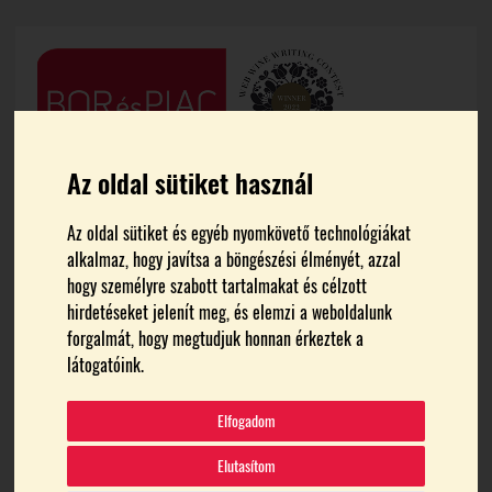
Az oldal sütiket használ
Az oldal sütiket és egyéb nyomkövető technológiákat
alkalmaz, hogy javítsa a böngészési élményét, azzal
hogy személyre szabott tartalmakat és célzott
hirdetéseket jelenít meg, és elemzi a weboldalunk
FŐOLDAL
OROSZ GYULA CSALÁDI PINCÉSZETE
forgalmát, hogy megtudjuk honnan érkeztek a
látogatóink.
Orosz Gyula Családi
Elfogadom
Pincészete
Elutasítom