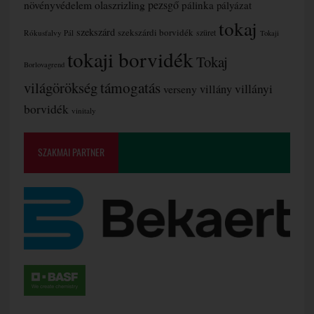
növényvédelem
olaszrizling
pezsgő
pálinka
pályázat
tokaj
szekszárd
szekszárdi borvidék
szüret
Rókusfalvy Pál
Tokaji
tokaji borvidék
Tokaj
Borlovagrend
támogatás
világörökség
villányi
verseny
villány
borvidék
vinitaly
SZAKMAI PARTNER