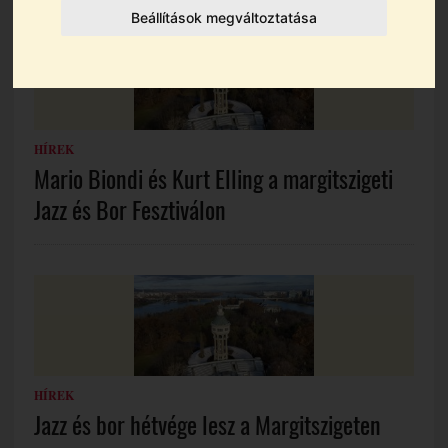
Beállítások megváltoztatása
HÍREK
Mario Biondi és Kurt Elling a margitszigeti
Jazz és Bor Fesztiválon
HÍREK
Jazz és bor hétvége lesz a Margitszigeten