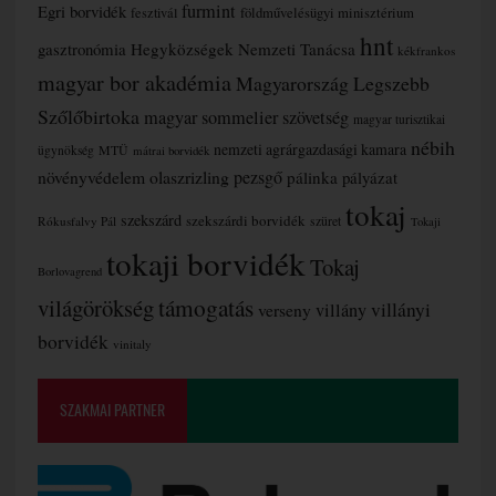
furmint
Egri borvidék
fesztivál
földművelésügyi minisztérium
hnt
gasztronómia
Hegyközségek Nemzeti Tanácsa
kékfrankos
magyar bor akadémia
Magyarország Legszebb
Szőlőbirtoka
magyar sommelier szövetség
magyar turisztikai
nébih
nemzeti agrárgazdasági kamara
MTÜ
ügynökség
mátrai borvidék
növényvédelem
olaszrizling
pezsgő
pálinka
pályázat
tokaj
szekszárd
szekszárdi borvidék
szüret
Rókusfalvy Pál
Tokaji
tokaji borvidék
Tokaj
Borlovagrend
támogatás
világörökség
villányi
verseny
villány
borvidék
vinitaly
SZAKMAI PARTNER