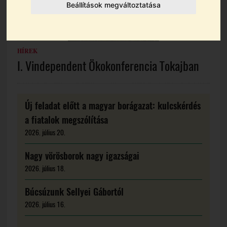
Beállítások megváltoztatása
HÍREK
I. Vindependent Ökokonferencia Tokajban
Új feladat előtt a magyar borágazat: kulcskérdés
a fiatalok megszólítása
2026. július 20.
Nagy vörösborok nagy igazságai
2026. július 18.
Búcsúzunk Sellyei Gábortól
2026. július 16.