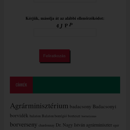
Kérjük, másolja át az alábbi ellenőrzőkódot:
CÍMKÉK
Agrárminisztérium
badacsony
Badacsonyi
borvidék
borteszt
balaton
Balaton borrégió
borturizmus
borverseny
Dr. Nagy István agrárminiszter
chardonnay
eger