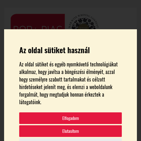
Az oldal sütiket használ
Az oldal sütiket és egyéb nyomkövető technológiákat
alkalmaz, hogy javítsa a böngészési élményét, azzal
hogy személyre szabott tartalmakat és célzott
hirdetéseket jelenít meg, és elemzi a weboldalunk
forgalmát, hogy megtudjuk honnan érkeztek a
FŐOLDAL
ÖKO-KONFERENCIA
látogatóink.
Öko-konferencia
Elfogadom
Elutasítom