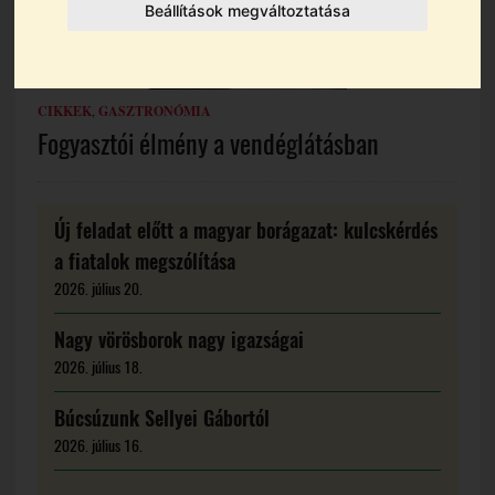
Beállítások megváltoztatása
CIKKEK
,
GASZTRONÓMIA
Fogyasztói élmény a vendéglátásban
Új feladat előtt a magyar borágazat: kulcskérdés
a fiatalok megszólítása
2026. július 20.
Nagy vörösborok nagy igazságai
2026. július 18.
Búcsúzunk Sellyei Gábortól
2026. július 16.