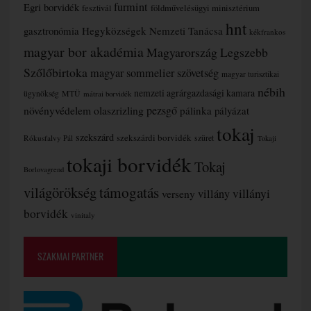
furmint
Egri borvidék
fesztivál
földművelésügyi minisztérium
hnt
gasztronómia
Hegyközségek Nemzeti Tanácsa
kékfrankos
magyar bor akadémia
Magyarország Legszebb
Szőlőbirtoka
magyar sommelier szövetség
magyar turisztikai
nébih
nemzeti agrárgazdasági kamara
MTÜ
ügynökség
mátrai borvidék
növényvédelem
olaszrizling
pezsgő
pálinka
pályázat
tokaj
szekszárd
szekszárdi borvidék
szüret
Rókusfalvy Pál
Tokaji
tokaji borvidék
Tokaj
Borlovagrend
támogatás
világörökség
villányi
verseny
villány
borvidék
vinitaly
SZAKMAI PARTNER