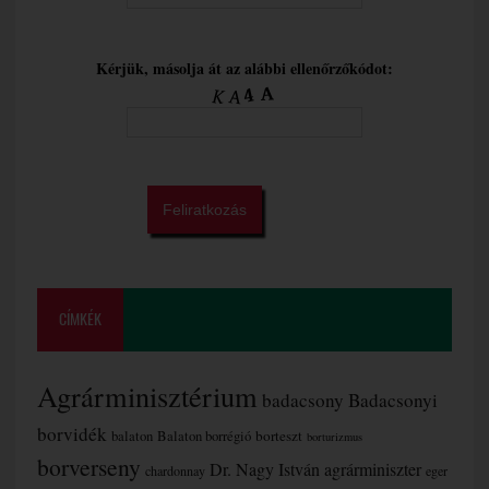
Kérjük, másolja át az alábbi ellenőrzőkódot:
CÍMKÉK
Agrárminisztérium
badacsony
Badacsonyi
borvidék
borteszt
balaton
Balaton borrégió
borturizmus
borverseny
Dr. Nagy István agrárminiszter
chardonnay
eger