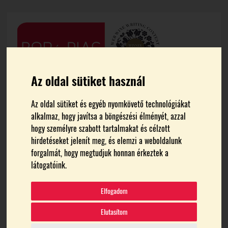
Az oldal sütiket használ
Az oldal sütiket és egyéb nyomkövető technológiákat
alkalmaz, hogy javítsa a böngészési élményét, azzal
hogy személyre szabott tartalmakat és célzott
hirdetéseket jelenít meg, és elemzi a weboldalunk
forgalmát, hogy megtudjuk honnan érkeztek a
FŐOLDAL
NISZKÁCS ANNA
látogatóink.
Niszkács Anna
Elfogadom
Elutasítom