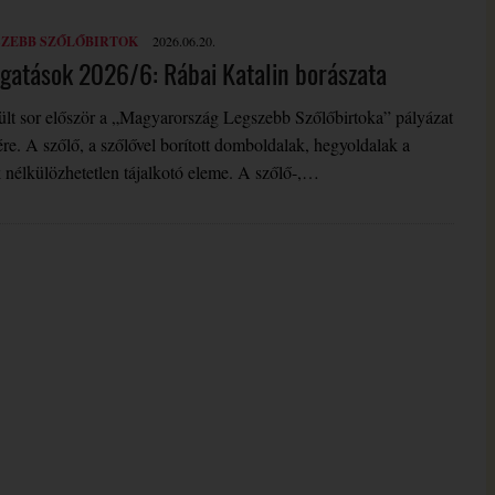
SZEBB SZŐLŐBIRTOK
2026.06.20.
ogatások 2026/6: Rábai Katalin borászata
lt sor először a „Magyarország Legszebb Szőlőbirtoka” pályázat
e. A szőlő, a szőlővel borított domboldalak, hegyoldalak a
nélkülözhetetlen tájalkotó eleme. A szőlő-,…