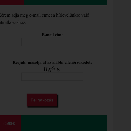
érem adja meg e-mail címét a hírlevelünkre való
eliratkozáshoz.
E-mail cím:
Kérjük, másolja át az alábbi ellenőrzőkódot:
CÍMKÉK