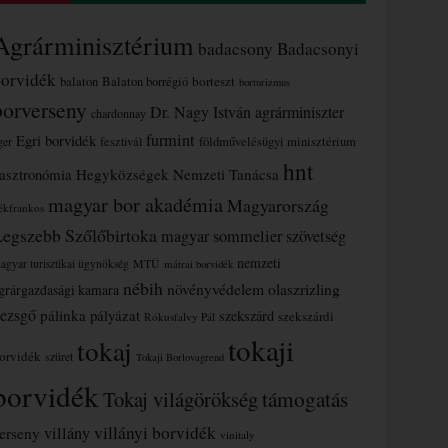
Agrárminisztérium
badacsony
Badacsonyi
borvidék
borteszt
balaton
Balaton borrégió
borturizmus
borverseny
Dr. Nagy István agrárminiszter
chardonnay
furmint
Egri borvidék
ger
fesztivál
földművelésügyi minisztérium
hnt
asztronómia
Hegyközségek Nemzeti Tanácsa
magyar bor akadémia
Magyarország
ékfrankos
Legszebb Szőlőbirtoka
magyar sommelier szövetség
nemzeti
MTÜ
agyar turisztikai ügynökség
mátrai borvidék
nébih
növényvédelem
olaszrizling
grárgazdasági kamara
ezsgő
pálinka
pályázat
szekszárd
szekszárdi
Rókusfalvy Pál
tokaji
tokaj
orvidék
szüret
Tokaji Borlovagrend
borvidék
támogatás
Tokaj világörökség
villányi borvidék
erseny
villány
vinitaly