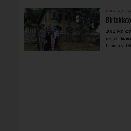
CIKKEK
,
LEG
Birtoklát
2012-ben kerü
megrendezésér
Pannon vidék 