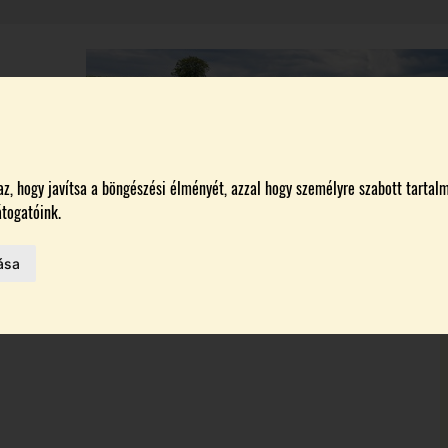
A
BORÁSZATOK
MAGYARORSZÁG LEGSZEBB SZŐLŐBIRTOKA 2026
, hogy javítsa a böngészési élményét, azzal hogy személyre szabott tartalm
togatóink.
ása
MELŐK
 AZ IDÉN