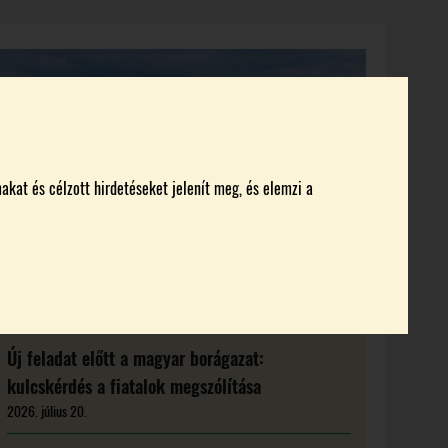
KI KICSODA
RENDEZVÉNYEK
MAGAZIN
akat és célzott hirdetéseket jelenít meg, és elemzi a
Új feladat előtt a magyar borágazat:
kulcskérdés a fiatalok megszólítása
2026. július 20.