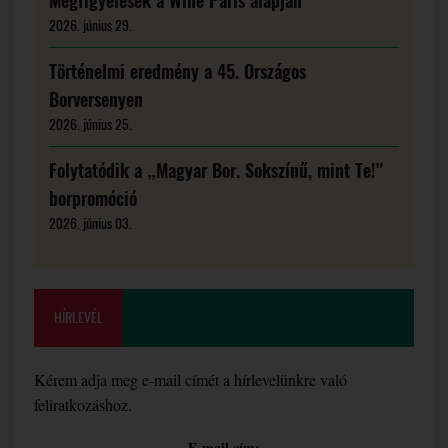
Megfigyelések a Wine Paris alapján
2026. június 29.
Történelmi eredmény a 45. Országos
Borversenyen
2026. június 25.
Folytatódik a „Magyar Bor. Sokszínű, mint Te!”
borpromóció
2026. június 03.
HÍRLEVÉL
Kérem adja meg e-mail címét a hírlevelünkre való
feliratkozáshoz.
E-mail cím: