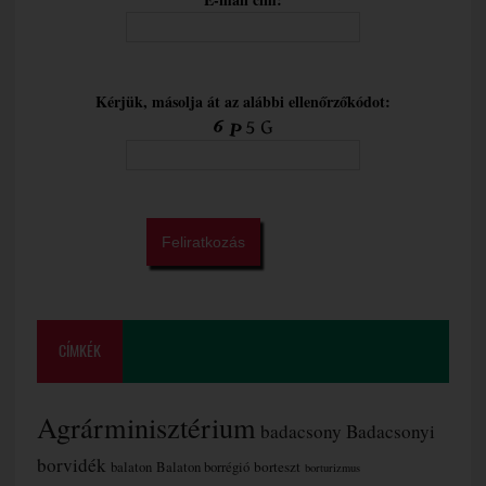
Kérjük, másolja át az alábbi ellenőrzőkódot:
CÍMKÉK
Agrárminisztérium
badacsony
Badacsonyi
borvidék
borteszt
balaton
Balaton borrégió
borturizmus