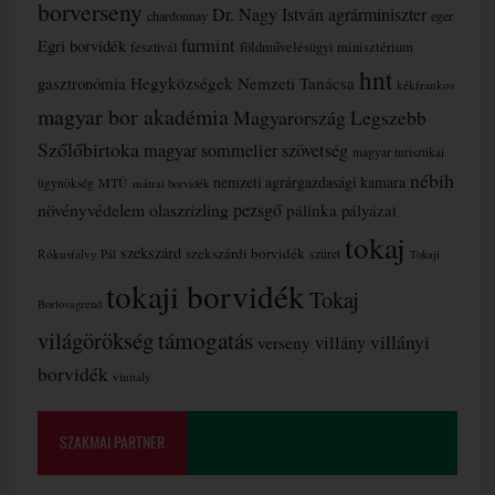
borverseny
Dr. Nagy István agrárminiszter
chardonnay
eger
furmint
Egri borvidék
fesztivál
földművelésügyi minisztérium
hnt
gasztronómia
Hegyközségek Nemzeti Tanácsa
kékfrankos
magyar bor akadémia
Magyarország Legszebb
Szőlőbirtoka
magyar sommelier szövetség
magyar turisztikai
nébih
nemzeti agrárgazdasági kamara
MTÜ
ügynökség
mátrai borvidék
növényvédelem
olaszrizling
pezsgő
pálinka
pályázat
tokaj
szekszárd
szekszárdi borvidék
szüret
Rókusfalvy Pál
Tokaji
tokaji borvidék
Tokaj
Borlovagrend
támogatás
világörökség
villányi
verseny
villány
borvidék
vinitaly
SZAKMAI PARTNER