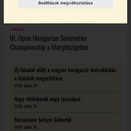
Beállítások megváltoztatása
CIKKEK
III. Open Hungarian Sommelier
Championship a Margitszigeten
Új feladat előtt a magyar borágazat: kulcskérdés
a fiatalok megszólítása
2026. július 20.
Nagy vörösborok nagy igazságai
2026. július 18.
Búcsúzunk Sellyei Gábortól
2026. július 16.