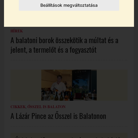
Beállítások megváltoztatása
HÍREK
A balatoni borok összekötik a múltat és a
jelent, a termelőt és a fogyasztót
CIKKEK
,
ŐSSZEL IS BALATON
A Lázár Pince az Ősszel is Balatonon