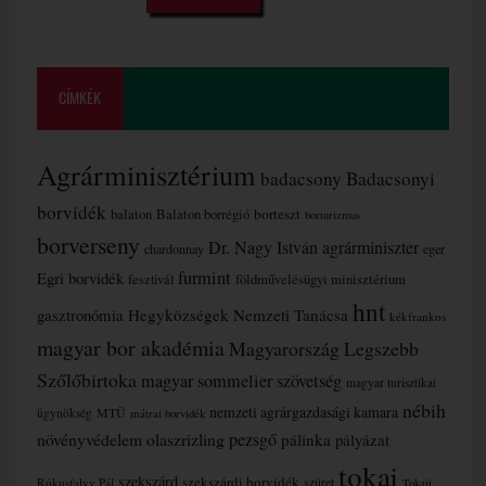
CÍMKÉK
Agrárminisztérium
badacsony
Badacsonyi
borvidék
borteszt
balaton
Balaton borrégió
borturizmus
borverseny
Dr. Nagy István agrárminiszter
chardonnay
eger
furmint
Egri borvidék
fesztivál
földművelésügyi minisztérium
hnt
gasztronómia
Hegyközségek Nemzeti Tanácsa
kékfrankos
magyar bor akadémia
Magyarország Legszebb
Szőlőbirtoka
magyar sommelier szövetség
magyar turisztikai
nébih
nemzeti agrárgazdasági kamara
MTÜ
ügynökség
mátrai borvidék
növényvédelem
olaszrizling
pezsgő
pálinka
pályázat
tokaj
szekszárd
szekszárdi borvidék
szüret
Rókusfalvy Pál
Tokaji