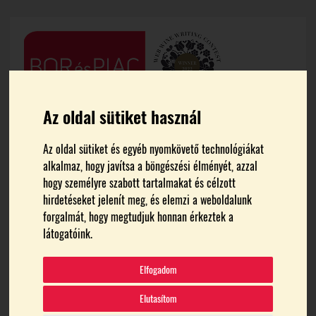
Az oldal sütiket használ
Az oldal sütiket és egyéb nyomkövető technológiákat
alkalmaz, hogy javítsa a böngészési élményét, azzal
hogy személyre szabott tartalmakat és célzott
hirdetéseket jelenít meg, és elemzi a weboldalunk
forgalmát, hogy megtudjuk honnan érkeztek a
FŐOLDAL
LÁZÁR PINCE
látogatóink.
Lázár Pince
Elfogadom
Elutasítom