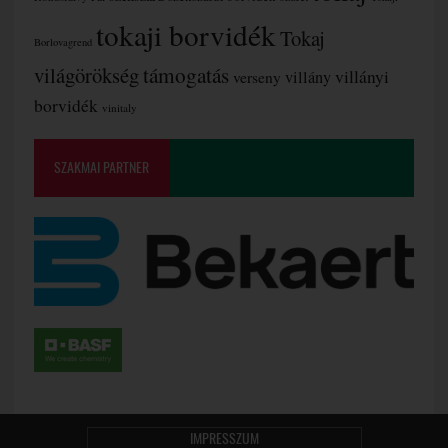
tokaji borvidék
Tokaj
Borlovagrend
támogatás
világörökség
villányi
verseny
villány
borvidék
vinitaly
SZAKMAI PARTNER
IMPRESSZUM