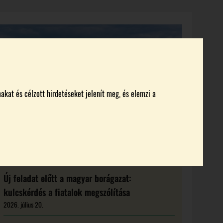
KI KICSODA
RENDEZVÉNYEK
MAGAZIN
akat és célzott hirdetéseket jelenít meg, és elemzi a
Új feladat előtt a magyar borágazat:
kulcskérdés a fiatalok megszólítása
2026. július 20.