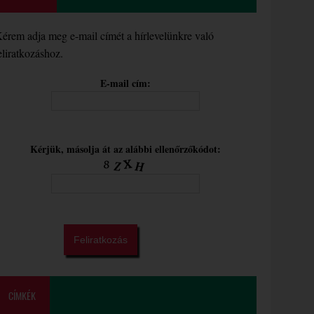
érem adja meg e-mail címét a hírlevelünkre való
eliratkozáshoz.
E-mail cím:
Kérjük, másolja át az alábbi ellenőrzőkódot:
CÍMKÉK