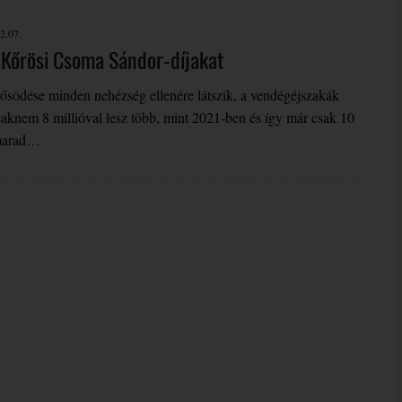
2.07.
 Kőrösi Csoma Sándor-díjakat
ősödése minden nehézség ellenére látszik, a vendégéjszakák
aknem 8 millióval lesz több, mint 2021-ben és így már csak 10
 marad…