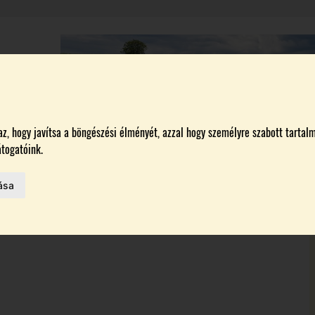
A
BORÁSZATOK
MAGYARORSZÁG LEGSZEBB SZŐLŐBIRTOKA 2026
, hogy javítsa a böngészési élményét, azzal hogy személyre szabott tartalm
togatóink.
ása
MELŐK
 AZ IDÉN