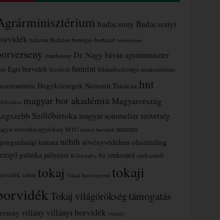
Agrárminisztérium
badacsony
Badacsonyi
borvidék
borteszt
balaton
Balaton borrégió
borturizmus
borverseny
Dr. Nagy István agrárminiszter
chardonnay
furmint
Egri borvidék
ger
fesztivál
földművelésügyi minisztérium
hnt
asztronómia
Hegyközségek Nemzeti Tanácsa
magyar bor akadémia
Magyarország
ékfrankos
Legszebb Szőlőbirtoka
magyar sommelier szövetség
nemzeti
MTÜ
agyar turisztikai ügynökség
mátrai borvidék
nébih
növényvédelem
olaszrizling
grárgazdasági kamara
ezsgő
pálinka
pályázat
szekszárd
szekszárdi
Rókusfalvy Pál
tokaji
tokaj
orvidék
szüret
Tokaji Borlovagrend
borvidék
támogatás
Tokaj világörökség
villányi borvidék
erseny
villány
vinitaly