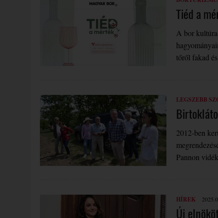
Tiéd a mér
A bor kultúra
hagyományain
tőről fakad é
LEGSZEBB SZ
Birtoklát
2012-ben kerü
megrendezésér
Pannon vidék 
HÍREK
2025.0
Új elnököt