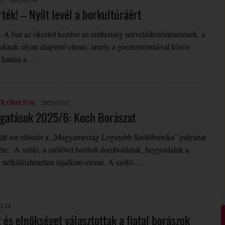
ték! – Nyílt levél a borkultúráért
. A bor az ókortól kezdve az emberiség művelődéstörténetének, a
knak olyan alapvető eleme, amely a gasztronómiával közös
s hatása a…
ŐLŐBIRTOK
2025.07.07.
ogatások 2025/6: Koch Borászat
lt sor először a „Magyarország Legszebb Szőlőbirtoka” pályázat
e. A szőlő, a szőlővel borított domboldalak, hegyoldalak a
nélkülözhetetlen tájalkotó eleme. A szőlő-,…
2.14.
 és elnökséget választottak a fiatal borászok