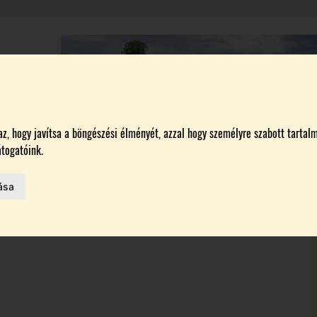
A
BORÁSZATOK
MAGYARORSZÁG LEGSZEBB SZŐLŐBIRTOKA 2026
, hogy javítsa a böngészési élményét, azzal hogy személyre szabott tartalm
togatóink.
ása
MELŐK
 AZ IDÉN