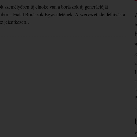
solt személyében új elnöke van a borászok új generációját
ibor – Fiatal Borászok Egyesületének. A szervezet idei felhívásra
ász jelentkezett…
e
g
k
m
a
p
b
v