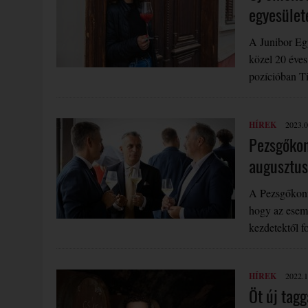
egyesület
A Junibor Egy
közel 20 éves
pozícióban T
HÍREK
2023.0
Pezsgőkon
augusztus
A Pezsgőkonf
hogy az esem
kezdetektől 
HÍREK
2022.1
Öt új tagg