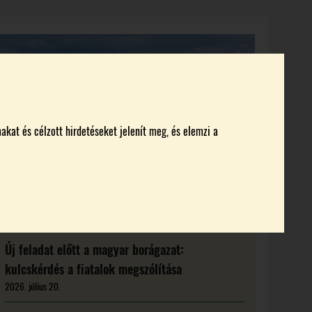
KI KICSODA
RENDEZVÉNYEK
MAGAZIN
akat és célzott hirdetéseket jelenít meg, és elemzi a
Új feladat előtt a magyar borágazat:
kulcskérdés a fiatalok megszólítása
2026. július 20.