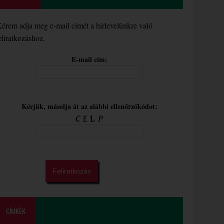
érem adja meg e-mail címét a hírlevelünkre való
eliratkozáshoz.
E-mail cím:
Kérjük, másolja át az alábbi ellenőrzőkódot:
CÍMKÉK