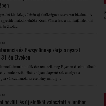
ében
K
esület idei közgyűlésén új elnökségnek szavazott bizalmat. A
f
 egyesület hatodik elnöke Koch Pálma lett, a munkáját alelnöki
iffán Zsolt…
8.08.
ferencia és Pezsgőünnep zárja a nyarat
 31-én Etyeken
erenciát immár ötödik éve rendezik meg Etyeken és elmondható,
ény rendelkezik néhány olyan alapvetéssel, amelyek a
fogva változatlanok: az esemény mindig…
2.07.
al bővült, és új elnököt választott a Junibor