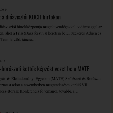
.06.14.
z a diósviszlói KOCH birtokon
iósviszlói birtokközpontja megtelt vendégekkel, vidámsággal az
én, ahol a Friss&Jazz fesztivál keretein belül Szekeres Adrien és
a Team kiváló, táncra…
9.17.
i-borászati kettős képzést vezet be a MATE
ár- és Élettudományi Egyetem (MATE) Szőlészeti és Borászati
koztatást adott a novemberben megrendezésre kerülő VII.
lész-Borász Konferencia fő témáiról, továbbá a…
S
2025.08.14.