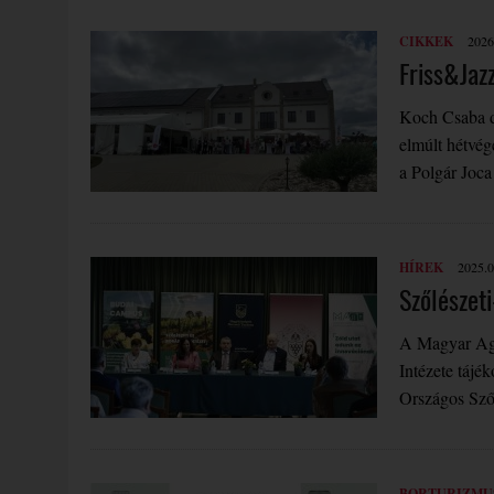
CIKKEK
2026
Friss&Jaz
Koch Csaba d
elmúlt hétvég
a Polgár Joc
HÍREK
2025.0
Szőlészet
A Magyar Agr
Intézete tájé
Országos Sző
BORTURIZMU