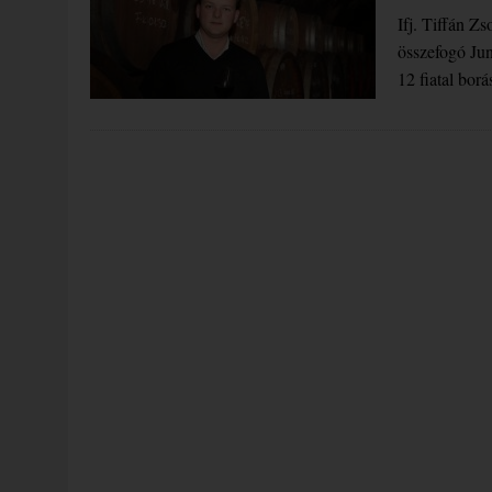
Ifj. Tiffán Z
összefogó Jun
12 fiatal bor