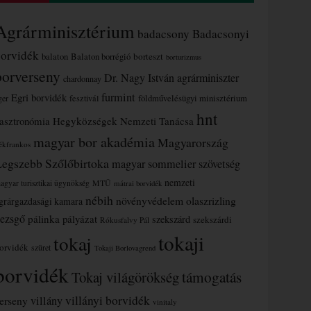
Agrárminisztérium
badacsony
Badacsonyi
borvidék
borteszt
balaton
Balaton borrégió
borturizmus
borverseny
Dr. Nagy István agrárminiszter
chardonnay
furmint
Egri borvidék
ger
fesztivál
földművelésügyi minisztérium
hnt
asztronómia
Hegyközségek Nemzeti Tanácsa
magyar bor akadémia
Magyarország
ékfrankos
Legszebb Szőlőbirtoka
magyar sommelier szövetség
nemzeti
MTÜ
agyar turisztikai ügynökség
mátrai borvidék
nébih
növényvédelem
olaszrizling
grárgazdasági kamara
ezsgő
pálinka
pályázat
szekszárd
szekszárdi
Rókusfalvy Pál
tokaji
tokaj
orvidék
szüret
Tokaji Borlovagrend
borvidék
támogatás
Tokaj világörökség
villányi borvidék
erseny
villány
vinitaly