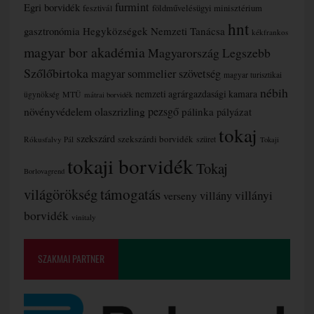
furmint
Egri borvidék
fesztivál
földművelésügyi minisztérium
hnt
gasztronómia
Hegyközségek Nemzeti Tanácsa
kékfrankos
magyar bor akadémia
Magyarország Legszebb
Szőlőbirtoka
magyar sommelier szövetség
magyar turisztikai
nébih
nemzeti agrárgazdasági kamara
MTÜ
ügynökség
mátrai borvidék
növényvédelem
olaszrizling
pezsgő
pálinka
pályázat
tokaj
szekszárd
szekszárdi borvidék
szüret
Rókusfalvy Pál
Tokaji
tokaji borvidék
Tokaj
Borlovagrend
támogatás
világörökség
villányi
verseny
villány
borvidék
vinitaly
SZAKMAI PARTNER