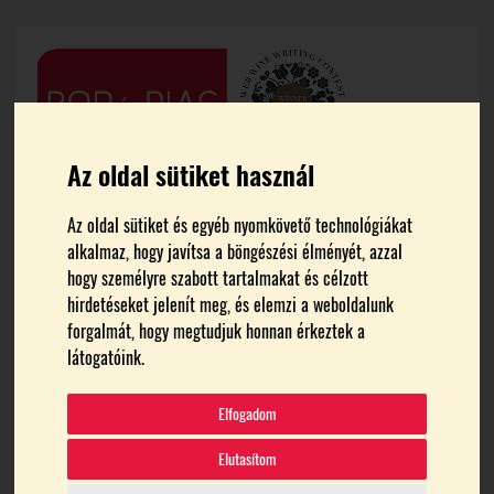
Az oldal sütiket használ
Az oldal sütiket és egyéb nyomkövető technológiákat
alkalmaz, hogy javítsa a böngészési élményét, azzal
hogy személyre szabott tartalmakat és célzott
hirdetéseket jelenít meg, és elemzi a weboldalunk
forgalmát, hogy megtudjuk honnan érkeztek a
FŐOLDAL
KÁRPÁTI ZSOLT
látogatóink.
Kárpáti Zsolt
Elfogadom
Elutasítom