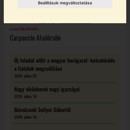
Beállítások megváltoztatása
GASZTRONÓMIA
Carpaccio Alsóörsön
Új feladat előtt a magyar borágazat: kulcskérdés
a fiatalok megszólítása
2026. július 20.
Nagy vörösborok nagy igazságai
2026. július 18.
Búcsúzunk Sellyei Gábortól
2026. július 16.