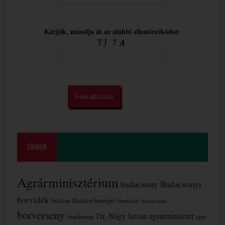
Kérjük, másolja át az alábbi ellenőrzőkódot:
CÍMKÉK
Agrárminisztérium
badacsony
Badacsonyi
borvidék
borteszt
balaton
Balaton borrégió
borturizmus
borverseny
Dr. Nagy István agrárminiszter
chardonnay
eger