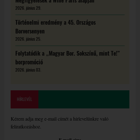
Megfigyelések a Wine Paris alapján
2026. június 29.
Történelmi eredmény a 45. Országos
Borversenyen
2026. június 25.
Folytatódik a „Magyar Bor. Sokszínű, mint Te!”
borpromóció
2026. június 03.
HÍRLEVÉL
Kérem adja meg e-mail címét a hírlevelünkre való
feliratkozáshoz.
E-mail cím: