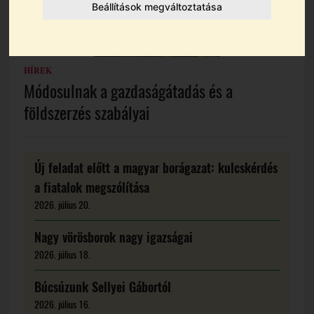
Beállítások megváltoztatása
HÍREK
Módosulnak a gazdaságátadás és a
földszerzés szabályai
Új feladat előtt a magyar borágazat: kulcskérdés
a fiatalok megszólítása
2026. július 20.
Nagy vörösborok nagy igazságai
2026. július 18.
Búcsúzunk Sellyei Gábortól
2026. július 16.