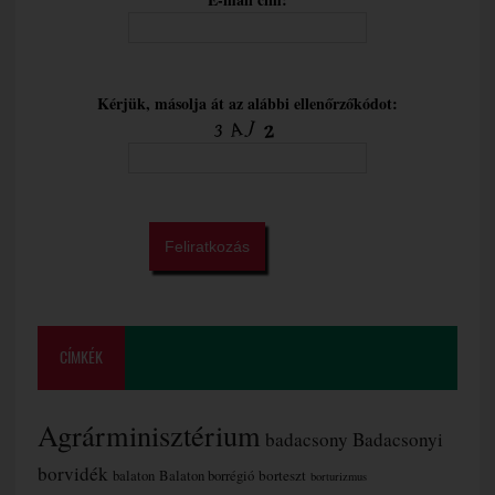
Kérjük, másolja át az alábbi ellenőrzőkódot:
CÍMKÉK
Agrárminisztérium
badacsony
Badacsonyi
borvidék
borteszt
balaton
Balaton borrégió
borturizmus