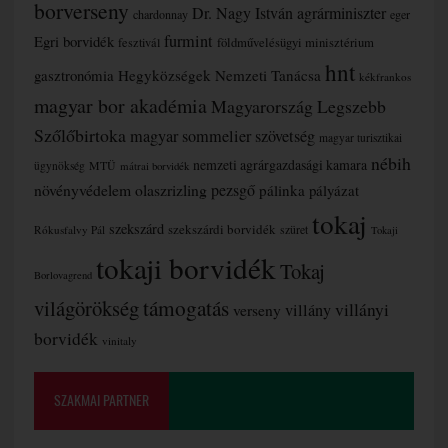
borverseny
Dr. Nagy István agrárminiszter
chardonnay
eger
furmint
Egri borvidék
fesztivál
földművelésügyi minisztérium
hnt
gasztronómia
Hegyközségek Nemzeti Tanácsa
kékfrankos
magyar bor akadémia
Magyarország Legszebb
Szőlőbirtoka
magyar sommelier szövetség
magyar turisztikai
nébih
nemzeti agrárgazdasági kamara
MTÜ
ügynökség
mátrai borvidék
növényvédelem
olaszrizling
pezsgő
pálinka
pályázat
tokaj
szekszárd
szekszárdi borvidék
szüret
Rókusfalvy Pál
Tokaji
tokaji borvidék
Tokaj
Borlovagrend
támogatás
világörökség
villányi
verseny
villány
borvidék
vinitaly
SZAKMAI PARTNER