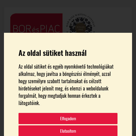
Az oldal sütiket használ
Az oldal sütiket és egyéb nyomkövető technológiákat
alkalmaz, hogy javítsa a böngészési élményét, azzal
hogy személyre szabott tartalmakat és célzott
hirdetéseket jelenít meg, és elemzi a weboldalunk
FŐOLDAL
EGERSZÓLÁTI OLASZRIZLING BORLOVAGREND
forgalmát, hogy megtudjuk honnan érkeztek a
látogatóink.
Egerszóláti Olaszrizling
Elfogadom
Borlovagrend
Elutasítom