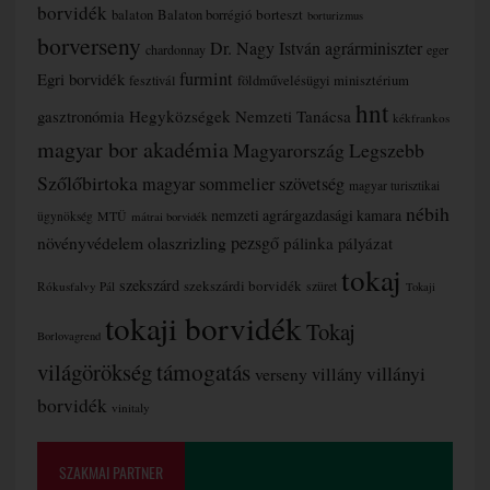
borvidék
borteszt
balaton
Balaton borrégió
borturizmus
borverseny
Dr. Nagy István agrárminiszter
chardonnay
eger
furmint
Egri borvidék
fesztivál
földművelésügyi minisztérium
hnt
gasztronómia
Hegyközségek Nemzeti Tanácsa
kékfrankos
magyar bor akadémia
Magyarország Legszebb
Szőlőbirtoka
magyar sommelier szövetség
magyar turisztikai
nébih
nemzeti agrárgazdasági kamara
MTÜ
ügynökség
mátrai borvidék
növényvédelem
olaszrizling
pezsgő
pálinka
pályázat
tokaj
szekszárd
szekszárdi borvidék
szüret
Rókusfalvy Pál
Tokaji
tokaji borvidék
Tokaj
Borlovagrend
támogatás
világörökség
villányi
verseny
villány
borvidék
vinitaly
SZAKMAI PARTNER