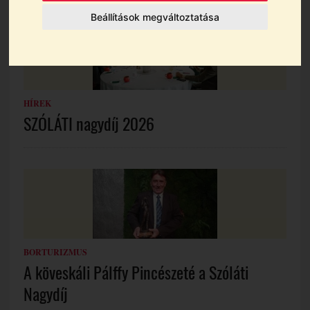
Beállítások megváltoztatása
HÍREK
SZÓLÁTI nagydíj 2026
BORTURIZMUS
A köveskáli Pálffy Pincészeté a Szóláti
Nagydíj