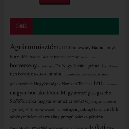
CÍMKÉK
Agrárminisztérium
badacsony
Badacsonyi
borvidék
borteszt
balaton
Balaton borrégió
borturizmus
borverseny
Dr. Nagy István agrárminiszter
chardonnay
eger
furmint
Egri borvidék
fesztivál
földművelésügyi minisztérium
hnt
gasztronómia
Hegyközségek Nemzeti Tanácsa
kékfrankos
magyar bor akadémia
Magyarország Legszebb
Szőlőbirtoka
magyar sommelier szövetség
magyar turisztikai
nébih
nemzeti agrárgazdasági kamara
MTÜ
ügynökség
mátrai borvidék
növényvédelem
olaszrizling
pezsgő
pálinka
pályázat
tokaj
szekszárd
szekszárdi borvidék
szüret
Rókusfalvy Pál
Tokaji