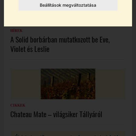
Beállítások megváltoztatása
HÍREK
A Solid borbárban mutatkozott be Eve,
Violet és Leslie
CIKKEK
Chateau Mate – világsiker Tállyáról