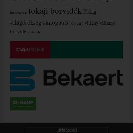
tokaji borvidék
Tokaj
Borlovagrend
támogatás
világörökség
villányi
verseny
villány
borvidék
vinitaly
SZAKMAI PARTNER
IMPRESSZUM