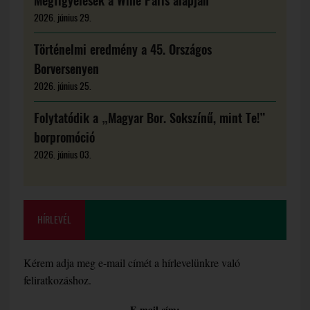
Megfigyelések a Wine Paris alapján
2026. június 29.
Történelmi eredmény a 45. Országos
Borversenyen
2026. június 25.
Folytatódik a „Magyar Bor. Sokszínű, mint Te!”
borpromóció
2026. június 03.
HÍRLEVÉL
Kérem adja meg e-mail címét a hírlevelünkre való
feliratkozáshoz.
E-mail cím: