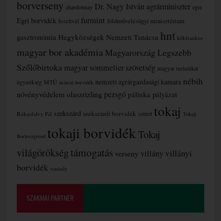
borverseny
Dr. Nagy István agrárminiszter
chardonnay
eger
furmint
Egri borvidék
fesztivál
földművelésügyi minisztérium
hnt
gasztronómia
Hegyközségek Nemzeti Tanácsa
kékfrankos
magyar bor akadémia
Magyarország Legszebb
Szőlőbirtoka
magyar sommelier szövetség
magyar turisztikai
nébih
nemzeti agrárgazdasági kamara
MTÜ
ügynökség
mátrai borvidék
növényvédelem
olaszrizling
pezsgő
pálinka
pályázat
tokaj
szekszárd
szekszárdi borvidék
szüret
Rókusfalvy Pál
Tokaji
tokaji borvidék
Tokaj
Borlovagrend
támogatás
világörökség
villányi
verseny
villány
borvidék
vinitaly
SZAKMAI PARTNER