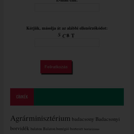
Kérjük, másolja át az alábbi ellenőrzőkódot:
CÍMKÉK
Agrárminisztérium
badacsony
Badacsonyi
borvidék
borteszt
balaton
Balaton borrégió
borturizmus