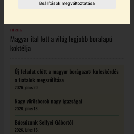
Beállítások megváltoztatása
HÍREK
Magyar ital lett a világ legjobb boralapú
koktélja
Új feladat előtt a magyar borágazat: kulcskérdés
a fiatalok megszólítása
2026. július 20.
Nagy vörösborok nagy igazságai
2026. július 18.
Búcsúzunk Sellyei Gábortól
2026. július 16.