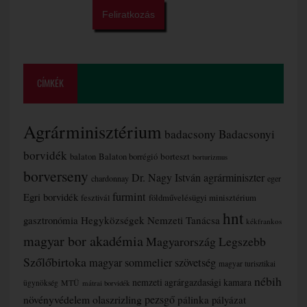
CÍMKÉK
Agrárminisztérium
badacsony
Badacsonyi
borvidék
borteszt
balaton
Balaton borrégió
borturizmus
borverseny
Dr. Nagy István agrárminiszter
chardonnay
eger
furmint
Egri borvidék
fesztivál
földművelésügyi minisztérium
hnt
gasztronómia
Hegyközségek Nemzeti Tanácsa
kékfrankos
magyar bor akadémia
Magyarország Legszebb
Szőlőbirtoka
magyar sommelier szövetség
magyar turisztikai
nébih
nemzeti agrárgazdasági kamara
MTÜ
ügynökség
mátrai borvidék
növényvédelem
olaszrizling
pezsgő
pálinka
pályázat