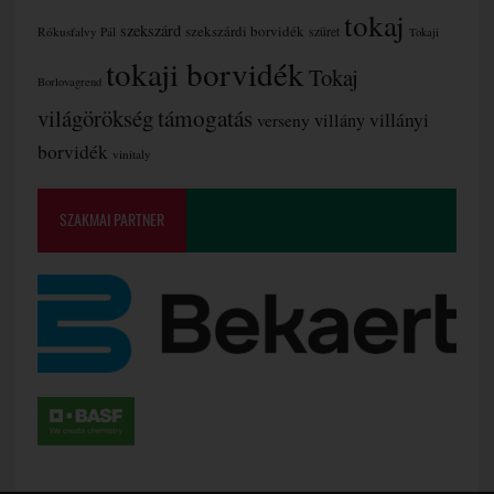
tokaj
szekszárd
szekszárdi borvidék
szüret
Rókusfalvy Pál
Tokaji
tokaji borvidék
Tokaj
Borlovagrend
támogatás
világörökség
villányi
verseny
villány
borvidék
vinitaly
SZAKMAI PARTNER