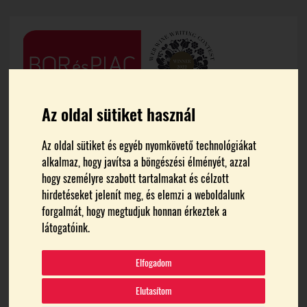
Az oldal sütiket használ
Az oldal sütiket és egyéb nyomkövető technológiákat
alkalmaz, hogy javítsa a böngészési élményét, azzal
hogy személyre szabott tartalmakat és célzott
hirdetéseket jelenít meg, és elemzi a weboldalunk
forgalmát, hogy megtudjuk honnan érkeztek a
FŐOLDAL
BALASSA ISTVÁN
látogatóink.
Balassa István
Elfogadom
Elutasítom