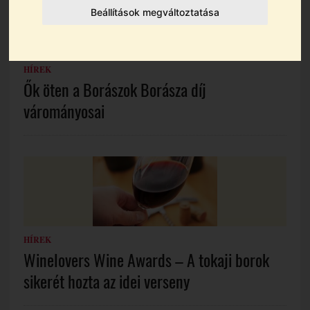
Beállítások megváltoztatása
HÍREK
Ők öten a Borászok Borásza díj
várományosai
HÍREK
Winelovers Wine Awards – A tokaji borok
sikerét hozta az idei verseny