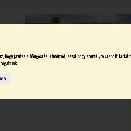
A
BORÁSZATOK
MAGYARORSZÁG LEGSZEBB SZŐLŐBIRTOKA 2026
, hogy javítsa a böngészési élményét, azzal hogy személyre szabott tartalm
togatóink.
ása
HAZAI BORTERMELŐK
 AZ IDÉN
ON