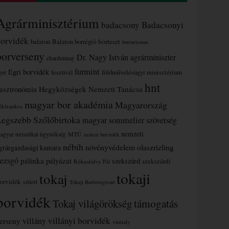
Agrárminisztérium
badacsony
Badacsonyi
borvidék
borteszt
balaton
Balaton borrégió
borturizmus
borverseny
Dr. Nagy István agrárminiszter
chardonnay
furmint
Egri borvidék
ger
fesztivál
földművelésügyi minisztérium
hnt
asztronómia
Hegyközségek Nemzeti Tanácsa
magyar bor akadémia
Magyarország
ékfrankos
Legszebb Szőlőbirtoka
magyar sommelier szövetség
nemzeti
MTÜ
agyar turisztikai ügynökség
mátrai borvidék
nébih
növényvédelem
olaszrizling
grárgazdasági kamara
ezsgő
pálinka
pályázat
szekszárd
szekszárdi
Rókusfalvy Pál
tokaji
tokaj
orvidék
szüret
Tokaji Borlovagrend
borvidék
támogatás
Tokaj világörökség
villányi borvidék
erseny
villány
vinitaly