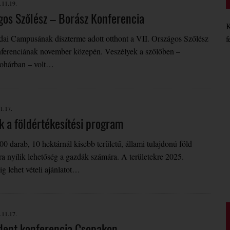
.11.19.
ágos Szőlész – Borász Konferencia
K
 Campusának díszterme adott otthont a VII. Országos Szőlész
f
ferenciának november közepén. Veszélyek a szőlőben –
pohárban – volt…
1.17.
k a földértékesítési program
0 darab, 10 hektárnál kisebb területű, állami tulajdonú föld
a nyílik lehetőség a gazdák számára. A területekre 2025.
g lehet vételi ajánlatot…
.11.17.
ent konferencia Csopakon