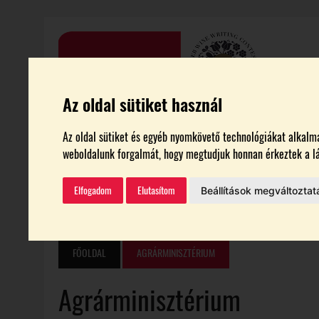
Az oldal sütiket használ
HÍREK
CIKKEK
BORTURIZMUS
GASZTRONÓMI
Az oldal sütiket és egyéb nyomkövető technológiákat alkalmaz
weboldalunk forgalmát, hogy megtudjuk honnan érkeztek a lá
VEB2023
BORTESZT
Elfogadom
Elutasítom
Beállítások megváltoztat
AKTUÁLIS
2026.08.04.
|
INNOVÁCIÓS TÁMOGATÁSRA PÁLYÁZHATNAK A 
2026.08.04.
|
AZ ÁTLAGOSNÁL GYENGÉBB ÉV VÁRHATÓ A MEZŐGAZDASÁGBAN
2026.08.04.
|
ARTPIKNIKET RENDEZNEK A CEREDI MŰVÉSZTELEPEN
FŐOLDAL
AGRÁRMINISZTÉRIUM
2026.08.04.
|
CSABAGYÖNGYÉVEL INDULT IDÉN IS A SZÜRET A DÉL-BALATON
Agrárminisztérium
2026.08.04.
|
SZÓLÁTI NAGYDÍJ 2026