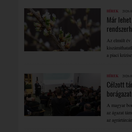
HÍREK
2026.0
Már lehet 
rendszerh
Az elmúlt év 
kiszámíthatat
a piaci krízis
HÍREK
2026.0
Célzott t
borágazat
A magyar bor 
az ágazat tám
az agrártárc