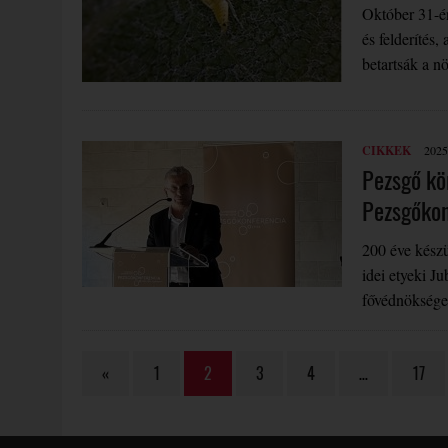
Október 31-én
és felderítés
betartsák a 
CIKKEK
2025
Pezsgő kö
Pezsgőkon
200 éve készü
idei etyeki J
fővédnöksége
«
1
2
3
4
…
17