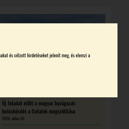
KI KICSODA
RENDEZVÉNYEK
MAGAZIN
akat és célzott hirdetéseket jelenít meg, és elemzi a
Új feladat előtt a magyar borágazat:
kulcskérdés a fiatalok megszólítása
2026. július 20.