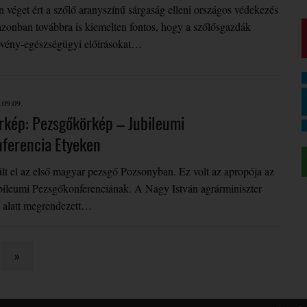
 véget ért a szőlő aranyszínű sárgaság elleni országos védekezés
, azonban továbbra is kiemelten fontos, hogy a szőlősgazdák
növény-egészségügyi előírásokat…
.09.09.
rkép: Pezsgőkörkép – Jubileumi
ferencia Etyeken
lt el az első magyar pezsgő Pozsonyban. Ez volt az apropója az
ubileumi Pezsgőkonferenciának. A Nagy István agrárminiszter
 alatt megrendezett…
»