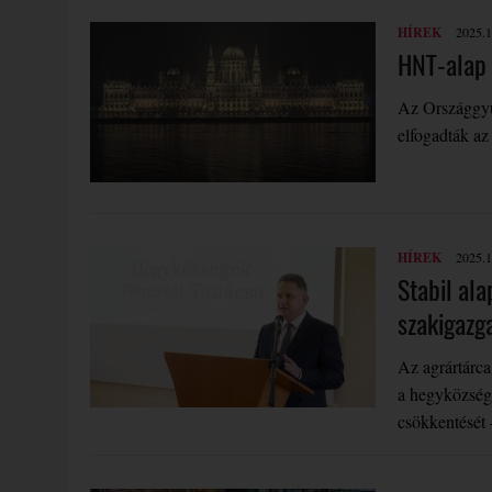
HÍREK
2025.1
HNT-alap 
Az Országgyűl
elfogadták az
HÍREK
2025.1
Stabil ala
szakigazg
Az agrártárca
a hegyközségi
csökkentését