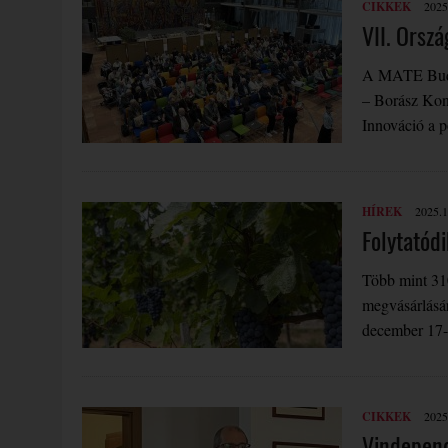
CIKKEK
2025
VII. Orsz
A MATE Budai
– Borász Kon
Innováció a 
HÍREK
2025.1
Folytatódi
Több mint 310
megvásárlásár
december 17-i
CIKKEK
2025
Vindepend