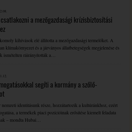
2.08.
csatlakozni a mezőgazdasági krízisbiztosítási
ez
komoly kihívások elé állította a mezőgazdasági termelőket. A
lan klímakörnyezet és a járványos állatbetegségek megjelenése és
ek ismételten ráirányították a…
1.12.
ámogatásokkal segíti a kormány a szőlő-
ot
nemzeti identitásunk része, hozzátartozik a kultúránkhoz, ezért
ogatása, a termékek piaci pozícióinak erősítése kiemelt feladata
ának – mondta Hubai…