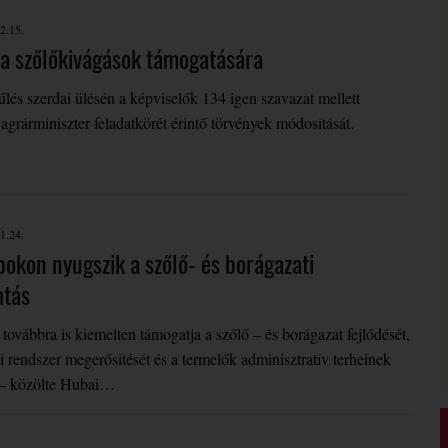
2.15.
a szőlőkivágások támogatására
és szerdai ülésén a képviselők 134 igen szavazat mellett
 agrárminiszter feladatkörét érintő törvények módosítását.
1.24.
pokon nyugszik a szőlő- és borágazati
atás
 továbbra is kiemelten támogatja a szőlő – és borágazat fejlődését,
 rendszer megerősítését és a termelők adminisztratív terheinek
 – közölte Hubai…