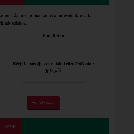
érem adja meg e-mail címét a hírlevelünkre való
eliratkozáshoz.
E-mail cím:
Kérjük, másolja át az alábbi ellenőrzőkódot:
CÍMKÉK