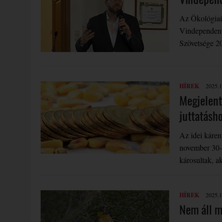
Az Ökológiai 
Vindependent
Szövetsége 2
HÍREK
2025.1
Megjelent
juttatásh
Az idei káren
november 30-i
károsultak, a
HÍREK
2025.1
Nem áll m