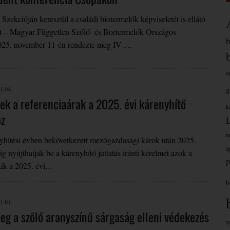
Szekcióján keresztül a családi biotermelők képviseletét is ellátó
 – Magyar Független Szőlő- és Bortermelők Országos
025. november 11-én rendezte meg IV….
e
g
1.04.
ek a referenciaárak a 2025. évi kárenyhítő
k
oz
m
yhítési évben bekövetkezett mezőgazdasági károk után 2025.
a
g nyújthatják be a kárenyhítő juttatás iránti kérelmet azok a
p
kik a 2025. évi…
b
1.04.
eg a szőlő aranyszínű sárgaság elleni védekezés
v