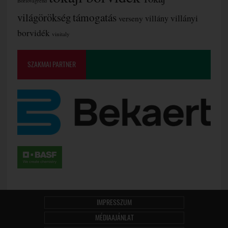
Borlovagrend
támogatás
világörökség
villányi
verseny
villány
borvidék
vinitaly
SZAKMAI PARTNER
IMPRESSZUM
MÉDIAAJÁNLAT