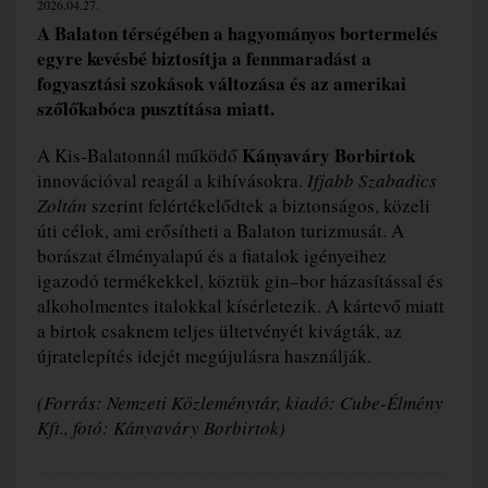
2026.04.27.
A Balaton térségében a hagyományos bortermelés
egyre kevésbé biztosítja a fennmaradást a
fogyasztási szokások változása és az amerikai
szőlőkabóca pusztítása miatt.
Kányaváry Borbirtok
A Kis-Balatonnál működő
innovációval reagál a kihívásokra.
Ifjabb Szabadics
Zoltán
szerint felértékelődtek a biztonságos, közeli
úti célok, ami erősítheti a Balaton turizmusát. A
borászat élményalapú és a fiatalok igényeihez
igazodó termékekkel, köztük gin–bor házasítással és
alkoholmentes italokkal kísérletezik. A kártevő miatt
a birtok csaknem teljes ültetvényét kivágták, az
újratelepítés idejét megújulásra használják.
(Forrás: Nemzeti Közleménytár, kiadó: Cube-Élmény
Kft., fotó: Kányaváry Borbirtok)