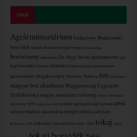
CÍMKÉK
Agrárminisztérium
badacsony
Badacsonyi
borvidék
borteszt
balaton
Balaton borrégió
borturizmus
borverseny
Dr. Nagy István agrárminiszter
chardonnay
eger
furmint
Egri borvidék
fesztivál
földművelésügyi minisztérium
hnt
gasztronómia
Hegyközségek Nemzeti Tanácsa
kékfrankos
magyar bor akadémia
Magyarország Legszebb
Szőlőbirtoka
magyar sommelier szövetség
magyar turisztikai
nébih
nemzeti agrárgazdasági kamara
MTÜ
ügynökség
mátrai borvidék
növényvédelem
olaszrizling
pezsgő
pálinka
pályázat
tokaj
szekszárd
szekszárdi borvidék
szüret
Rókusfalvy Pál
Tokaji
tokaji borvidék
Tokaj