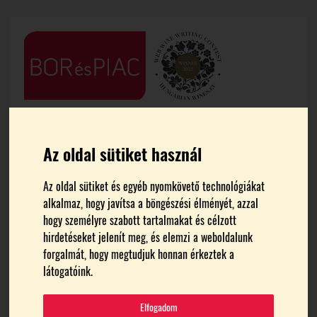
Az oldal sütiket használ
Az oldal sütiket és egyéb nyomkövető technológiákat
alkalmaz, hogy javítsa a böngészési élményét, azzal
FŐOLDAL
HÍREK
hogy személyre szabott tartalmakat és célzott
hirdetéseket jelenít meg, és elemzi a weboldalunk
Új irányt keresnek a
forgalmát, hogy megtudjuk honnan érkeztek a
látogatóink.
borászatok a Kis-
Elfogadom