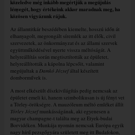
közeledve még inkább megértjük a megújulás
lényegét, hogy értékeink akkor maradnak meg, ha
közösen vigyázunk rájuk.
Az államtitkár beszédében kiemelte, hosszú időn át
elhanyagolt, megrongált síremlék az itt élők, civil
szervezetek, az önkormányzat és az állami szervek
együttműködésével nyerte vissza méltóságát. A
helyreállítás során megtisztították az épületet,
helyreállították a kápolna lépcsőit, valamint
megújultak a
Damkó József
által készített
domborművek is.
A most elkészült díszkivilágítás pedig nemcsak az
épületet emeli ki, hanem szimbolikusan is új fényt vet
a Törley-örökségre. A mauzóleum méltó emléket állít
Törley József
munkásságának, aki egyenesen a
magyar champagne-t találta meg az Etyek-budai
Borvidéken. Munkája nyomán nemcsak Európa egyik
nagy hírű pezsgőgyára született meg itt Budafokon,