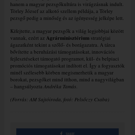
hanem a magyar pezsgőkultúra is virágzásnak indult.
Törley József az alkotó szellem példája, a Törley
pezsgő pedig a minőség és az igényesség jelképe lett.
Kifejtette, a magyar pezsgők a világ legjobbjai között
Agrárminisztérium
vannak, ezért az
stratégiai
ágazatként tekint a szőlő- és borágazatra. A tárca
bővítette a beruházási támogatásokat, innovációs
fejlesztéseket támogató programot, kül- és belpiaci
promóciós támogatásokat indított el. Így a fogyasztók
minél szélesebb körben megismerhetik a magyar
borokat, pezsgőket mind itthon, mind a nagyvilágban
– hangsúlyozta
Andréka Tamás
.
(Forrás: AM Sajtóiroda, fotó: Pelsőczy Csaba)
SHARE