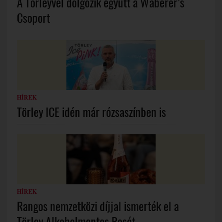
A Törleyvel dolgozik együtt a Waberer’s
Csoport
HÍREK
Törley ICE idén már rózsaszínben is
HÍREK
Rangos nemzetközi díjjal ismerték el a
Törley Alkoholmentes Rosét