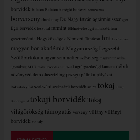
borvidék
borteszt
balaton
Balaton borrégió
borturizmus
borverseny
Dr. Nagy István agrárminiszter
chardonnay
eger
furmint
Egri borvidék
fesztivál
földművelésügyi minisztérium
hnt
gasztronómia
Hegyközségek Nemzeti Tanácsa
kékfrankos
magyar bor akadémia
Magyarország Legszebb
Szőlőbirtoka
magyar sommelier szövetség
magyar turisztikai
nébih
nemzeti agrárgazdasági kamara
MTÜ
ügynökség
mátrai borvidék
növényvédelem
olaszrizling
pezsgő
pálinka
pályázat
tokaj
szekszárd
szekszárdi borvidék
szüret
Rókusfalvy Pál
Tokaji
tokaji borvidék
Tokaj
Borlovagrend
támogatás
világörökség
villányi
verseny
villány
borvidék
vinitaly