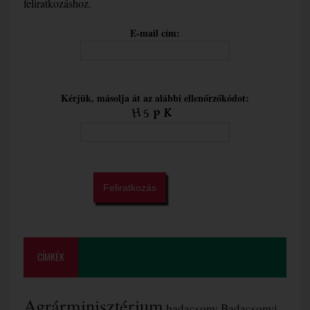
feliratkozáshoz.
E-mail cím:
Kérjük, másolja át az alábbi ellenőrzőkódot:
CÍMKÉK
Agrárminisztérium
badacsony
Badacsonyi