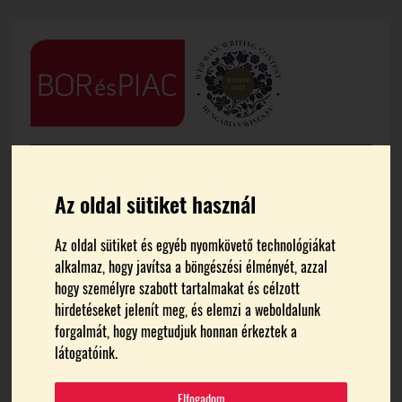
Az oldal sütiket használ
Az oldal sütiket és egyéb nyomkövető technológiákat
alkalmaz, hogy javítsa a böngészési élményét, azzal
FŐOLDAL
HÍREK
hogy személyre szabott tartalmakat és célzott
hirdetéseket jelenít meg, és elemzi a weboldalunk
Fénybe borult a Törley-
forgalmát, hogy megtudjuk honnan érkeztek a
látogatóink.
mauzóleum
Elfogadom