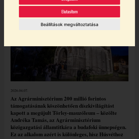
Témák:
Törley
Elutasítom
Beállítások megváltoztatása
2026.04.07.
Az Agrárminisztérium 200 millió forintos
támogatásának köszönhetően díszkivilágítást
kapott a megújult Törley-mauzóleum – közölte
Andréka Tamás, az Agrárminisztérium
közigazgatási államtitkára a budafoki ünnepségen.
Ez az alkalom azért is különleges, hisz Húsvéthoz