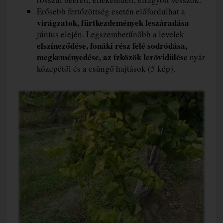
Erősebb fertőzöttség esetén előfordulhat a
virágzatok, fürtkezdemények leszáradása
június elején. Legszembetűnőbb a levelek
elszíneződése, fonáki rész felé sodródása,
megkeményedése, az ízközök lerövidülése
nyár
közepétől és a csüngő hajtások (5 kép).