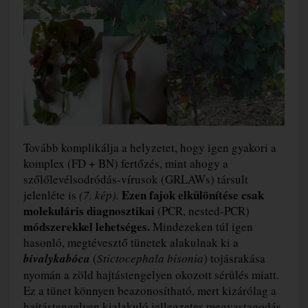
Tovább komplikálja a helyzetet, hogy igen gyakori a
komplex (FD + BN) fertőzés, mint ahogy a
szőlőlevélsodródás-vírusok (GRLAWs) társult
Ezen fajok elkülönítése csak
jelenléte is
(7. kép).
molekuláris diagnosztikai
(PCR, nested-PCR)
módszerekkel lehetséges.
Mindezeken túl igen
hasonló, megtévesztő tünetek alakulnak ki a
bivalykabóca
(
Stictocephala bisonia
) tojásrakása
nyomán a zöld hajtástengelyen okozott sérülés miatt.
Ez a tünet könnyen beazonosítható, mert kizárólag a
hajtástengelyen kialakuló jellegzetes megvastagodás