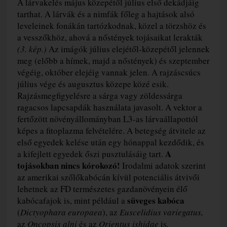
A lárvakelés május közepétől július első dekádjáig
tarthat. A lárvák és a nimfák főleg a hajtások alsó
leveleinek fonákán tartózkodnak, közel a törzshöz és
a vesszőkhöz, ahová a nőstények tojásaikat lerakták
(3. kép.)
Az imágók július elejétől-közepétől jelennek
meg (előbb a hímek, majd a nőstények) és szeptember
végéig, október elejéig vannak jelen. A rajzáscsúcs
július vége és augusztus közepe közé esik.
Rajzásmegfigyelésre a sárga vagy zöldessárga
ragacsos lapcsapdák használata javasolt. A vektor a
fertőzött növényállományban L3-as lárvaállapottól
képes a fitoplazma felvételére. A betegség átvitele az
első egyedek kelése után egy hónappal kezdődik, és
A
a kifejlett egyedek őszi pusztulásáig tart.
tojásokban nincs kórokozó!
Irodalmi adatok szerint
az amerikai szőlőkabócán kívül potenciális átvivői
lehetnek az FD természetes gazdanövényein élő
süveges kabóca
kabócafajok is, mint például a
(
Dictyophara europaea
), az
Euscelidius variegatus,
az
Oncopsis alni
és az
Orientus ishidae
is
.