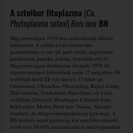
A sztolbur fitoplazma
(
Ca.
Phytoplasma solani
)
Bois noir
BN
Magyarországon 1970-ben azonosították először
dohányban. A szőlőn kívül számos más
gazdanövénye is van (pl. apró szulák, nagycsalán,
paradicsom, paprika, dohány, levendula stb) és
Magyarországon általánosan elterjedt. 1979-től
33
végzett országos felderítések során 12 megyében
21
szólőfajta közül
volt tünetes: 13 fehér (pl.
Chardonnay, Chassellas, Olaszrizling, Rajnai rizling,
Zöld veltelini, Szürkebarát, Pinot blanc) és 8 kék
szőlőfajta (Zweigelt, Blauburger, Cabernet franc,
Kékfrankos, Merlot, Pinot noir, Vranac, Alicante
boushet). Az átlagos tünetgyakoriság igen nagy. A
BN-fertőzés miatti gazdasági kár sem lebecsülendő,
évről-évre 30-40% terméskiesést és minőségromlást