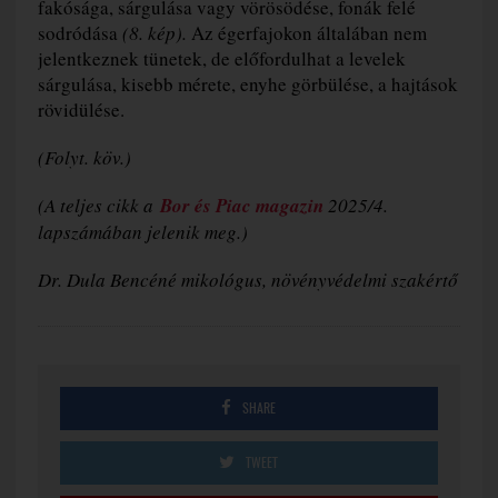
fakósága, sárgulása vagy vörösödése, fonák felé
sodródása
(8. kép).
Az égerfajokon általában nem
jelentkeznek tünetek, de előfordulhat a levelek
sárgulása, kisebb mérete, enyhe görbülése, a hajtások
rövidülése.
(
Folyt. köv.)
(A teljes cikk a
Bor és Piac magazin
2025/4.
lapszámában jelenik meg.)
Dr. Dula Bencéné mikológus, növényvédelmi szakértő
SHARE
TWEET