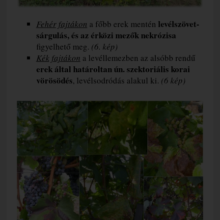
levélszövet-
Fehér fajtákon
a főbb erek mentén
sárgulás, és az érközi mezők nekrózisa
figyelhető meg.
(6. kép)
Kék fajtákon
a levéllemezben az alsóbb rendű
erek által határoltan ún. szektoriális korai
vörösödés
, levélsodródás alakul ki.
(6 kép)