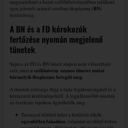
magyarázható a hazai szőlőültetvényekben található
BN)
igen jelentős arányú sztolbur fitoplazma (
fertőzöttség.
A BN és a FD kórokozók
fertőzése nyomán megjelenő
tünetek
Sajnos az FD és BN tüneti alapon nem választható
a szőlőnövény azonos tünetet mutat
szét, mert
bármelyik fitoplazma betegíti meg.
A tünetek erőssége függ a fajta fogékonyságától és a
környezeti körülményektől. A legjellemzőbb tünetek
az érzékeny fajtákon figyelhetők meg.
Tavasszal feltűnő lehet a fertőzött tőkék
egyenlőtlen fakadása
, valamint az előző évben
rosszul beérett, elfeketedett, elfagyott vesszők.