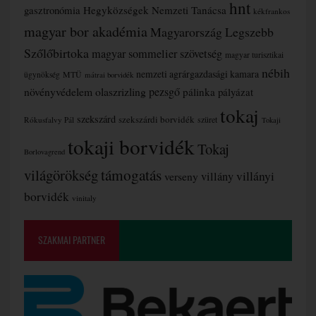
hnt
gasztronómia
Hegyközségek Nemzeti Tanácsa
kékfrankos
magyar bor akadémia
Magyarország Legszebb
Szőlőbirtoka
magyar sommelier szövetség
magyar turisztikai
nébih
nemzeti agrárgazdasági kamara
MTÜ
ügynökség
mátrai borvidék
növényvédelem
olaszrizling
pezsgő
pálinka
pályázat
tokaj
szekszárd
szekszárdi borvidék
szüret
Rókusfalvy Pál
Tokaji
tokaji borvidék
Tokaj
Borlovagrend
támogatás
világörökség
villányi
verseny
villány
borvidék
vinitaly
SZAKMAI PARTNER