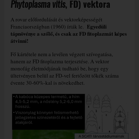
Phytoplasma vitis
, FD) vektora
A rovar előfordulását és vektorképességét
Egyedüli
Franciaországban (1960) írták le.
tápnövénye a szőlő, és csak az FD fitoplazmát képes
átvinni!
Fő kártétele nem a levélen végzett szívogatása,
hanem az FD fitoplazma terjesztése. A vektor
monofág életmódjának tudható be, hogy egy
ültetvényen belül az FD-vel fertőzött tőkék száma
évente 30-60%-kal is növekedhet.