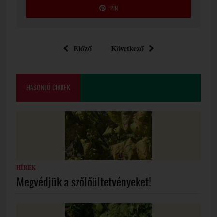
PIN
Előző
Következő
HASONLÓ CIKKEK
HÍREK
Megvédjük a szőlőültetvényeket!