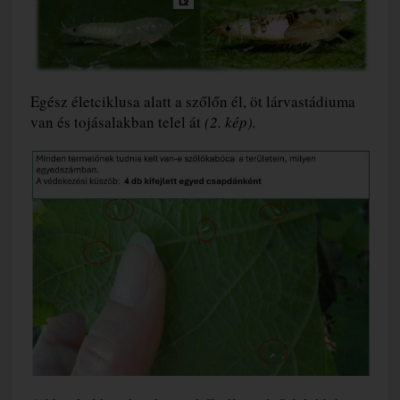
Egész életciklusa alatt a szőlőn él, öt lárvastádiuma
van és tojásalakban telel át
(2. kép).