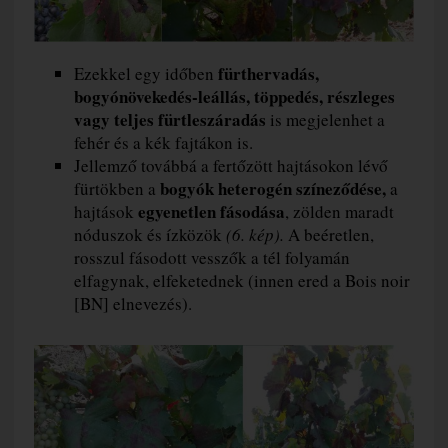
fürthervadás,
Ezekkel egy időben
bogyónövekedés-leállás, töppedés, részleges
vagy teljes fürtleszáradás
is megjelenhet a
fehér és a kék fajtákon is.
Jellemző továbbá a fertőzött hajtásokon lévő
bogyók heterogén színeződése,
fürtökben a
a
egyenetlen fásodása
hajtások
, zölden maradt
nóduszok és ízközök
(6. kép).
A beéretlen,
rosszul fásodott vesszők a tél folyamán
elfagynak, elfeketednek (innen ered a Bois noir
[BN] elnevezés).