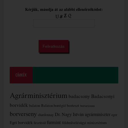
Kérjük, másolja át az alábbi ellenőrzőkódot:
CÍMKÉK
Agrárminisztérium
badacsony
Badacsonyi
borvidék
borteszt
balaton
Balaton borrégió
borturizmus
borverseny
Dr. Nagy István agrárminiszter
chardonnay
eger
furmint
Egri borvidék
fesztivál
földművelésügyi minisztérium