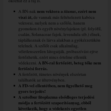
okozhat ez a faj is.
nem vektora a
, ezért nem
A BN-nak
titanus
viszi át,
de vannak más feltételezett kabóca
vektorai, melyek nem a szőlőn, hanem
gyomokon és egyéb növényfajokon (pl. folyófű,
csalán, Solanaceae fajok, levendula stb.) élnek,
táplálkoznak és lárva alakban a gyökérzetükön
telelnek. A szőlőt csak alkalmilag,
véletlenszerűen látogatják, próbaszívást ejtve
fertőzhetik, ezért nincs értelme ellenük
A BN-ral fertőzött, beteg tőke nem
védekezni.
fertőzési forrás.
A fertőzött, tünetes növények elszórtan
találhatók az ültetvényben.
A FD-vel ellentétben, nem figyelhető meg
gyors terjedés!
A sztolbur fitoplazma elsődleges terjedési
módja a fertőzött szaporítóanyag, ebből
következik, hogy a védekezés egyetlen