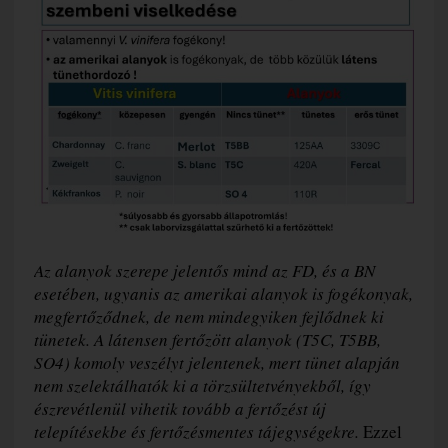
Az alanyok szerepe jelentős mind az FD, és a BN
esetében, ugyanis az amerikai alanyok is fogékonyak,
megfertőződnek, de nem mindegyiken fejlődnek ki
tünetek. A látensen fertőzött alanyok (T5C, T5BB,
SO4) komoly veszélyt jelentenek, mert tünet alapján
nem szelektálhatók ki a törzsültetvényekből, így
észrevétlenül vihetik tovább a fertőzést új
telepítésekbe és fertőzésmentes tájegységekre.
Ezzel