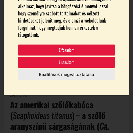
alkalmaz, hogy javítsa a böngészési élményét, azzal
Témák:
Aranyszínű Sárgaság
BN Sztolbur Fitoplazma
hogy személyre szabott tartalmakat és célzott
FD Fitoplazma
hirdetéseket jelenít meg, és elemzi a weboldalunk
forgalmát, hogy megtudjuk honnan érkeztek a
látogatóink.
Elfogadom
Elutasítom
Beállítások megváltoztatása
2025.12.01.
Az amerikai szőlőkabóca
(
Scaphoideus titanus
)
–
a szőlő
aranyszínű sárgaságának (
Ca.