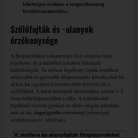
lehetséges eszköze a szaporítóanyag
fertőzésmentesítése.
Szőlőfajták és -alanyok
érzékenysége
A fitoplazmákra valamennyi
Vitis vinifera
fajta
fogékony, de a mértéket tekintve lehetnek
különbségek. Az erősen fogékony fajták esetében
súlyosabb és gyorsabb állapotromlás következhet be
akkor, ha egymást követően több fertőzés éri a
szőlőtőkét. A fiatal növények fertőződése esetén 1-2
éven belül kipusztulhat a tőke. A toleránsabb
fajtáknál viszont gyakori az aktív oxigén jelenléte,
ami az ún.
öngyógyulás (recovery)
jelenséget
szabályozza
(1. táblázat).