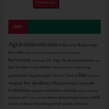
CÍMKÉK
Agrárminisztérium
badacsony
Badacsonyi
borvidék
borteszt
balaton
Balaton borrégió
borturizmus
borverseny
Dr. Nagy István agrárminiszter
chardonnay
eger
furmint
Egri borvidék
fesztivál
földművelésügyi minisztérium
hnt
gasztronómia
Hegyközségek Nemzeti Tanácsa
kékfrankos
magyar bor akadémia
Magyarország Legszebb
Szőlőbirtoka
magyar sommelier szövetség
magyar turisztikai
nébih
nemzeti agrárgazdasági kamara
MTÜ
ügynökség
mátrai borvidék
növényvédelem
olaszrizling
pezsgő
pálinka
pályázat