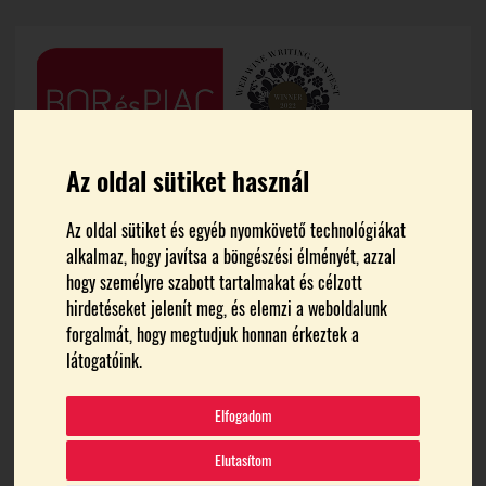
Az oldal sütiket használ
Az oldal sütiket és egyéb nyomkövető technológiákat
alkalmaz, hogy javítsa a böngészési élményét, azzal
hogy személyre szabott tartalmakat és célzott
hirdetéseket jelenít meg, és elemzi a weboldalunk
forgalmát, hogy megtudjuk honnan érkeztek a
FŐOLDAL
MEDIA
látogatóink.
V 2018
Elfogadom
Elutasítom
2025.09.08.