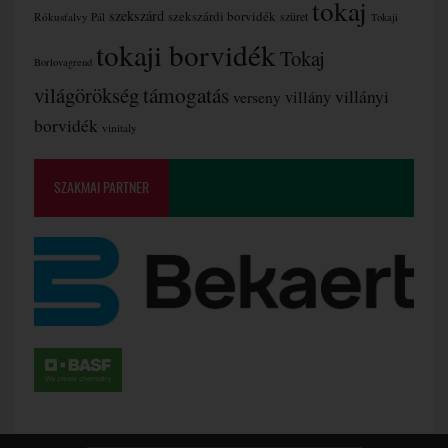
tokaj
szekszárd
szekszárdi borvidék
szüret
Rókusfalvy Pál
Tokaji
tokaji borvidék
Tokaj
Borlovagrend
támogatás
világörökség
villányi
verseny
villány
borvidék
vinitaly
SZAKMAI PARTNER