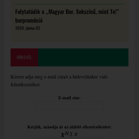
Folytatódik a „Magyar Bor. Sokszínű, mint Te!”
borpromóció
2026. június 03.
HÍRLEVÉL
Kérem adja meg e-mail címét a hírlevelünkre való
feliratkozáshoz.
E-mail cím:
Kérjük, másolja át az alábbi ellenőrzőkódot: