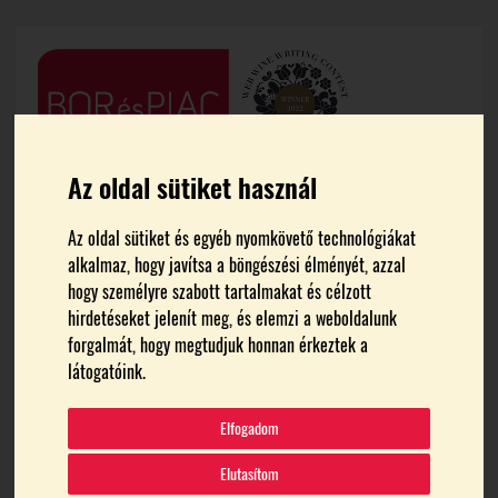
Az oldal sütiket használ
Az oldal sütiket és egyéb nyomkövető technológiákat
alkalmaz, hogy javítsa a böngészési élményét, azzal
hogy személyre szabott tartalmakat és célzott
hirdetéseket jelenít meg, és elemzi a weboldalunk
FŐOLDAL
MEDIA
forgalmát, hogy megtudjuk honnan érkeztek a
látogatóink.
06 Szil_1432
Elfogadom
Elutasítom
2025.02.08.