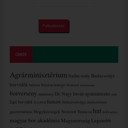
CÍMKÉK
Agrárminisztérium
badacsony
Badacsonyi
borvidék
borteszt
balaton
Balaton borrégió
borturizmus
borverseny
Dr. Nagy István agrárminiszter
chardonnay
eger
furmint
Egri borvidék
fesztivál
földművelésügyi minisztérium
hnt
gasztronómia
Hegyközségek Nemzeti Tanácsa
kékfrankos
magyar bor akadémia
Magyarország Legszebb