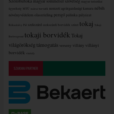
Szőlőbirtoka
magyar sommelier szövetség
magyar turisztikai
nébih
nemzeti agrárgazdasági kamara
MTÜ
ügynökség
mátrai borvidék
növényvédelem
olaszrizling
pezsgő
pálinka
pályázat
tokaj
szekszárd
szekszárdi borvidék
szüret
Rókusfalvy Pál
Tokaji
tokaji borvidék
Tokaj
Borlovagrend
támogatás
világörökség
villányi
verseny
villány
borvidék
vinitaly
SZAKMAI PARTNER