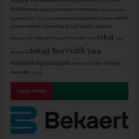
Szőlőbirtoka
magyar sommelier szövetség
magyar turisztikai
nébih
nemzeti agrárgazdasági kamara
MTÜ
ügynökség
mátrai borvidék
növényvédelem
olaszrizling
pezsgő
pálinka
pályázat
tokaj
szekszárd
szekszárdi borvidék
szüret
Rókusfalvy Pál
Tokaji
tokaji borvidék
Tokaj
Borlovagrend
támogatás
világörökség
villányi
verseny
villány
borvidék
vinitaly
SZAKMAI PARTNER