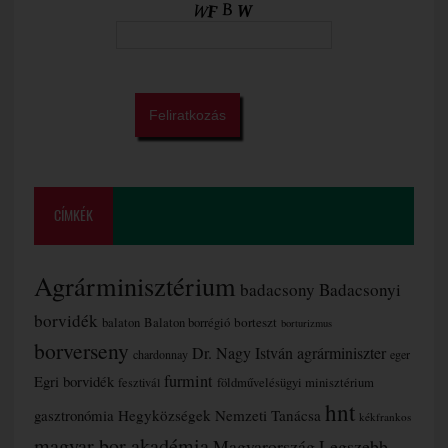
CÍMKÉK
Agrárminisztérium
badacsony
Badacsonyi
borvidék
borteszt
balaton
Balaton borrégió
borturizmus
borverseny
Dr. Nagy István agrárminiszter
chardonnay
eger
furmint
Egri borvidék
fesztivál
földművelésügyi minisztérium
hnt
gasztronómia
Hegyközségek Nemzeti Tanácsa
kékfrankos
magyar bor akadémia
Magyarország Legszebb