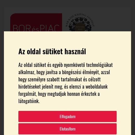
Az oldal sütiket használ
Az oldal sütiket és egyéb nyomkövető technológiákat
alkalmaz, hogy javítsa a böngészési élményét, azzal
hogy személyre szabott tartalmakat és célzott
hirdetéseket jelenít meg, és elemzi a weboldalunk
FŐOLDAL
MEDIA
forgalmát, hogy megtudjuk honnan érkeztek a
látogatóink.
20250109_112529
Elfogadom
Elutasítom
2025.01.21.