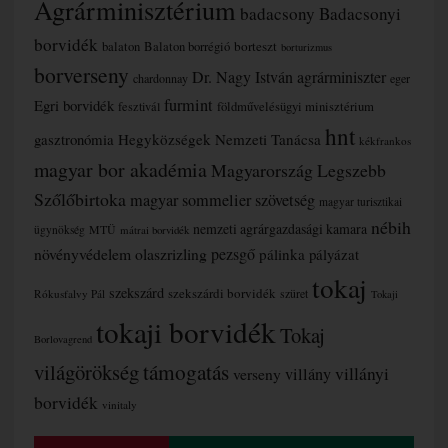
Agrárminisztérium
badacsony
Badacsonyi
borvidék
borteszt
balaton
Balaton borrégió
borturizmus
borverseny
Dr. Nagy István agrárminiszter
chardonnay
eger
furmint
Egri borvidék
fesztivál
földművelésügyi minisztérium
hnt
gasztronómia
Hegyközségek Nemzeti Tanácsa
kékfrankos
magyar bor akadémia
Magyarország Legszebb
Szőlőbirtoka
magyar sommelier szövetség
magyar turisztikai
nébih
nemzeti agrárgazdasági kamara
MTÜ
ügynökség
mátrai borvidék
növényvédelem
olaszrizling
pezsgő
pálinka
pályázat
tokaj
szekszárd
szekszárdi borvidék
szüret
Rókusfalvy Pál
Tokaji
tokaji borvidék
Tokaj
Borlovagrend
támogatás
világörökség
villányi
verseny
villány
borvidék
vinitaly