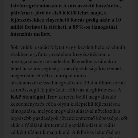
István agrárminiszter. A tárcavezető hozzátette,
pályázni a jövő év első felétől lehet majd, a
fejlesztésekhez elnyerhető forrás pedig akár a 10
millió forintot is elérheti, a 85%-os támogatási
intenzitás mellett.
Sok vidéki család folytat vagy kezdett bele az elmúlt
években egyfajta jövedelem-kiegészítésként a
mezőgazdasági termelésbe. Kiemelten számukra
lehet hasznos segítség a mezőgazdasági kisüzemek
megerősítését célzó, európai uniós
társfinanszírozással megvalósuló 29,4 milliárd forint
keretösszegű új pályázati felhívás meghirdetése. A
KAP Stratégiai Terv
keretén belül megvalósuló
kezdeményezés célja olyan kisléptékű fejlesztések
támogatása, melyek megvalósulásával növekszik a
legkisebb gazdaságok jövedelemtermő képessége, sőt
akár a főállású árutermelő gazdálkodást is reális
célként tűzhetik maguk elé. A felhívás lehetőséget