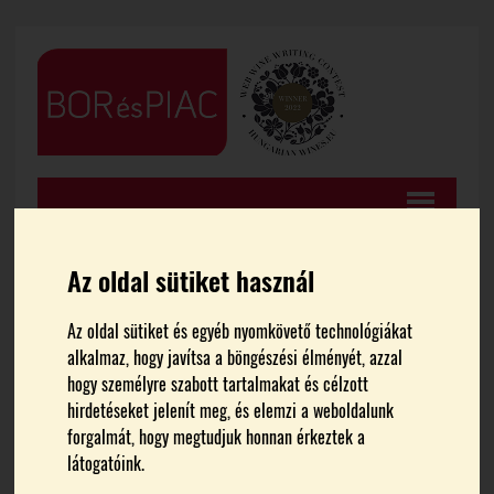
Az oldal sütiket használ
Az oldal sütiket és egyéb nyomkövető technológiákat
FŐOLDAL
HÍREK
alkalmaz, hogy javítsa a böngészési élményét, azzal
hogy személyre szabott tartalmakat és célzott
Folytatódik a legkisebb
hirdetéseket jelenít meg, és elemzi a weboldalunk
forgalmát, hogy megtudjuk honnan érkeztek a
termelők támogatási
látogatóink.