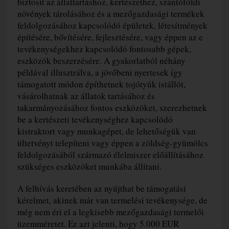
biztosít az állattartáshoz, kertészethez, szántóföldi
növények tárolásához és a mezőgazdasági termékek
feldolgozásához kapcsolódó épületek, létesítmények
építésére, bővítésére, fejlesztésére, vagy éppen az e
tevékenységekhez kapcsolódó fontosabb gépek,
eszközök beszerzésére. A gyakorlatból néhány
példával illusztrálva, a jövőbeni nyertesek így
támogatott módon építhetnek tojótyúk istállót,
vásárolhatnak az állatok tartásához és
takarmányozásához fontos eszközöket, szerezhetnek
be a kertészeti tevékenységhez kapcsolódó
kistraktort vagy munkagépet, de lehetőségük van
ültetvényt telepíteni vagy éppen a zöldség-gyümölcs
feldolgozásából származó élelmiszer előállításához
szükséges eszközöket munkába állítani.
A felhívás keretében az nyújthat be támogatási
kérelmet, akinek már van termelési tevékenysége, de
még nem éri el a legkisebb mezőgazdasági termelői
üzemméretet. Ez azt jelenti, hogy 5.000 EUR