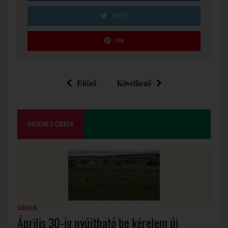
TWEET
PIN
Előző
Következő
HASONLÓ CIKKEK
HÍREK
Április 30-ig nyújtható be kérelem új