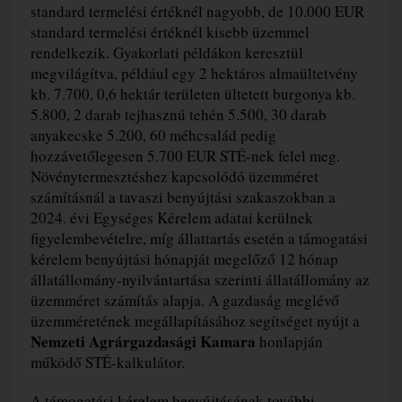
standard termelési értéknél nagyobb, de 10.000 EUR
standard termelési értéknél kisebb üzemmel
rendelkezik. Gyakorlati példákon keresztül
megvilágítva, például egy 2 hektáros almaültetvény
kb. 7.700, 0,6 hektár területen ültetett burgonya kb.
5.800, 2 darab tejhasznú tehén 5.500, 30 darab
anyakecske 5.200, 60 méhcsalád pedig
hozzávetőlegesen 5.700 EUR STÉ-nek felel meg.
Növénytermesztéshez kapcsolódó üzemméret
számításnál a tavaszi benyújtási szakaszokban a
2024. évi Egységes Kérelem adatai kerülnek
figyelembevételre, míg állattartás esetén a támogatási
kérelem benyújtási hónapját megelőző 12 hónap
állatállomány-nyilvántartása szerinti állatállomány az
üzemméret számítás alapja. A gazdaság meglévő
üzemméretének megállapításához segítséget nyújt a
Nemzeti Agrárgazdasági Kamara
honlapján
működő STÉ-kalkulátor.
A támogatási kérelem benyújtásának további