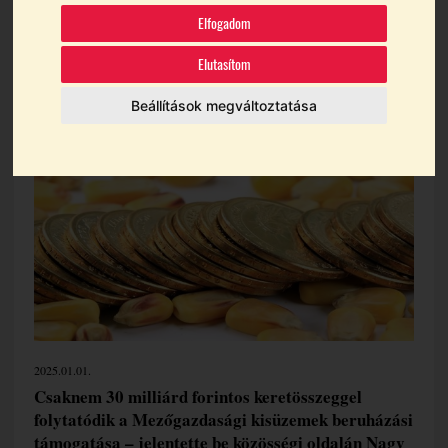
programja
Elfogadom
Elutasítom
Témák:
Kisüzem
Nagy István Agrárminiszter
Beállítások megváltoztatása
Támogatás
2025.01.01.
Csaknem 30 milliárd forintos keretösszeggel
folytatódik a Mezőgazdasági kisüzemek beruházási
támogatása – jelentette be közösségi oldalán Nagy