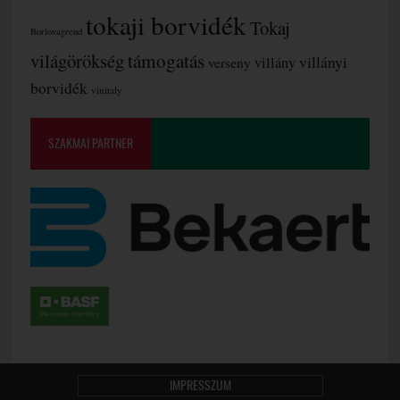
tokaji borvidék
Tokaj
Borlovagrend
támogatás
világörökség
villányi
verseny
villány
borvidék
vinitaly
SZAKMAI PARTNER
IMPRESSZUM