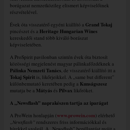
borágazat nemzetközileg elismert képviselőinek
részvételével.
Grand Tokaj
Évek óta visszatérő egyéni kiállító a
Heritage Hungarian Wines
pincészet és a
kereskedői stand több kiváló borászat
képviseletében.
A ProSpirit pavilonban szintén évek óta biztosít
közösségi megjelenést magyar pálinkafőzdéknek a
Pálinka Nemzeti Tanács
, de visszatérő kiállító itt a
Tokaj Spirit
is, likőrjeikkel. A „same but different”
Kunságszesz
különbemutató keretében pedig a
Mátyás
Pilvax
mutatja be a
és
likőröket.
A „Newsflash” naprakészen tartja az iparágat
www.prowein.com
A ProWein honlapján (
) elérhető
„Newsflash”
rendszeres friss információkkal és
hírekkel szolgál. A „Newsflash” bepillantást nyújt a