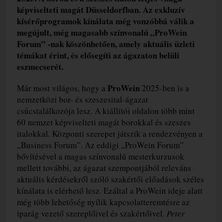
képviselteti magát Düsseldorfban. Az exkluzív
kísérőprogramok kínálata még vonzóbbá válik a
megújult, még magasabb színvonalú „ProWein
Forum” -nak köszönhetően, amely aktuális üzleti
témákat érint, és elősegíti az ágazaton belüli
eszmecserét.
ProWein
Már most világos, hogy a
2025-ben is a
nemzetközi bor- és szeszesital-ágazat
csúcstalálkozója lesz. A kiállítói oldalon több mint
60 nemzet képviselteti magát borokkal és szeszes
italokkal. Központi szerepet játszik a rendezvényen a
„Business Forum”. Az eddigi „ProWein Forum”
bővítésével a magas színvonalú mesterkurzusok
mellett további, az ágazat szempontjából releváns
aktuális kérdésekről szóló szakértői előadások széles
kínálata is elérhető lesz. Ezáltal a ProWein ideje alatt
még több lehetőség nyílik kapcsolatteremtésre az
iparág vezető szereplőivel és szakértőivel.
Peter