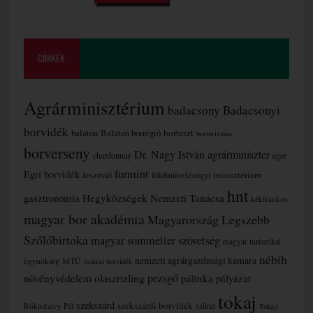
CÍMKÉK
Agrárminisztérium
badacsony
Badacsonyi
borvidék
borteszt
balaton
Balaton borrégió
borturizmus
borverseny
Dr. Nagy István agrárminiszter
chardonnay
eger
furmint
Egri borvidék
fesztivál
földművelésügyi minisztérium
hnt
gasztronómia
Hegyközségek Nemzeti Tanácsa
kékfrankos
magyar bor akadémia
Magyarország Legszebb
Szőlőbirtoka
magyar sommelier szövetség
magyar turisztikai
nébih
nemzeti agrárgazdasági kamara
MTÜ
ügynökség
mátrai borvidék
növényvédelem
olaszrizling
pezsgő
pálinka
pályázat
tokaj
szekszárd
szekszárdi borvidék
szüret
Rókusfalvy Pál
Tokaji