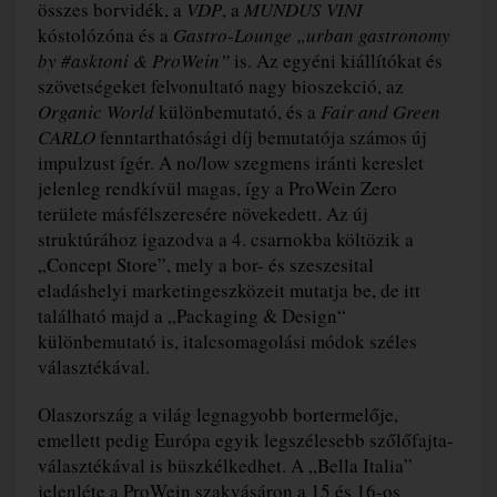
összes borvidék, a
VDP
, a
MUNDUS VINI
kóstolózóna és a
Gastro-Lounge „urban gastronomy
by #asktoni & ProWein”
is. Az egyéni kiállítókat és
szövetségeket felvonultató nagy bioszekció, az
Organic World
különbemutató, és a
Fair and Green
CARLO
fenntarthatósági díj bemutatója számos új
impulzust ígér. A no/low szegmens iránti kereslet
jelenleg rendkívül magas, így a ProWein Zero
területe másfélszeresére növekedett. Az új
struktúrához igazodva a 4. csarnokba költözik a
„Concept Store”, mely a bor- és szeszesital
eladáshelyi marketingeszközeit mutatja be, de itt
található majd a „Packaging & Design“
különbemutató is, italcsomagolási módok széles
választékával.
Olaszország a világ legnagyobb bortermelője,
emellett pedig Európa egyik legszélesebb szőlőfajta-
választékával is büszkélkedhet. A „Bella Italia”
jelenléte a ProWein szakvásáron a 15 és 16-os