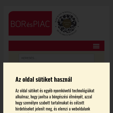
Az oldal sütiket használ
FŐOLDAL
HÍREK
A megújult ProWein
Az oldal sütiket és egyéb nyomkövető technológiákat
alkalmaz, hogy javítsa a böngészési élményét, azzal
hogy személyre szabott tartalmakat és célzott
mindenkit lázba hoz
hirdetéseket jelenít meg, és elemzi a weboldalunk