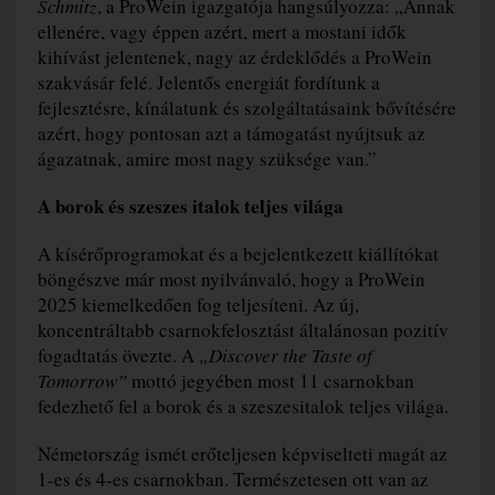
Schmitz
, a ProWein igazgatója hangsúlyozza: „Annak
ellenére, vagy éppen azért, mert a mostani idők
kihívást jelentenek, nagy az érdeklődés a ProWein
szakvásár felé. Jelentős energiát fordítunk a
fejlesztésre, kínálatunk és szolgáltatásaink bővítésére
azért, hogy pontosan azt a támogatást nyújtsuk az
ágazatnak, amire most nagy szüksége van.”
A borok és szeszes italok teljes világa
A kísérőprogramokat és a bejelentkezett kiállítókat
böngészve már most nyilvánvaló, hogy a ProWein
2025 kiemelkedően fog teljesíteni. Az új,
koncentráltabb csarnokfelosztást általánosan pozitív
fogadtatás övezte. A
„Discover the Taste of
Tomorrow”
mottó jegyében most 11 csarnokban
fedezhető fel a borok és a szeszesitalok teljes világa.
Németország ismét erőteljesen képviselteti magát az
1-es és 4-es csarnokban. Természetesen ott van az