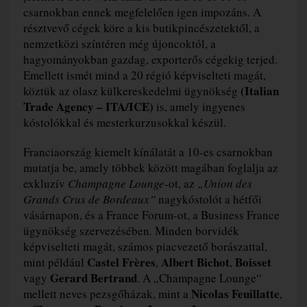
csarnokban ennek megfelelően igen impozáns. A
résztvevő cégek köre a kis butikpincészetektől, a
nemzetközi színtéren még újoncoktól, a
hagyományokban gazdag, exporterős cégekig terjed.
Emellett ismét mind a 20 régió képviselteti magát,
(Italian
köztük az olasz külkereskedelmi ügynökség
Trade Agency – ITA/ICE)
is, amely ingyenes
kóstolókkal és mesterkurzusokkal készül.
Franciaország kiemelt kínálatát a 10-es csarnokban
mutatja be, amely többek között magában foglalja az
exkluzív
Champagne Lounge
-ot, az
„Union des
Grands Crus de Bordeaux”
nagykóstolót a hétfői
vásárnapon, és a France Forum-ot, a Business France
ügynökség szervezésében. Minden borvidék
képviselteti magát, számos piacvezető borászattal,
Castel Frères
Albert Bichot
Boisset
mint például
,
,
Gerard Bertrand
vagy
. A „Champagne Lounge“
Nicolas Feuillatte
mellett neves pezsgőházak, mint a
,