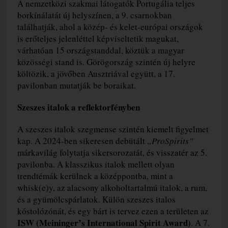
A nemzetközi szakmai látogatók Portugália teljes
borkínálatát új helyszínen, a 9. csarnokban
találhatják, ahol a közép- és kelet-európai országok
is erőteljes jelenléttel képviseltetik magukat,
várhatóan 15 országstanddal, köztük a magyar
közösségi stand is. Görögország szintén új helyre
költözik, a jövőben Ausztriával együtt, a 17.
pavilonban mutatják be boraikat.
Szeszes italok a reflektorfényben
A szeszes italok szegmense szintén kiemelt figyelmet
kap. A 2024-ben sikeresen debütált
„ProSpirits”
márkavilág folytatja sikersorozatát, és visszatér az 5.
pavilonba. A klasszikus italok mellett olyan
trendtémák kerülnek a középpontba, mint a
whisk(e)y, az alacsony alkoholtartalmú italok, a rum,
és a gyümölcspárlatok. Külön szeszes italos
kóstolózónát, és egy bárt is tervez ezen a területen az
ISW (Meininger’s International Spirit Award)
. A 7.