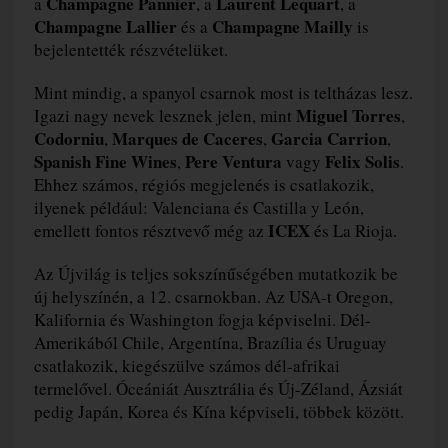
Champagne Pannier
Laurent Lequart
a
, a
, a
Champagne Lallier
Champagne Mailly
és a
is
bejelentették részvételüket.
Mint mindig, a spanyol csarnok most is teltházas lesz.
Miguel Torres
Igazi nagy nevek lesznek jelen, mint
,
Codorniu
Marques de Caceres
Garcia Carrion
,
,
,
Spanish Fine Wines
Pere Ventura
Felix Solis
,
vagy
.
Ehhez számos, régiós megjelenés is csatlakozik,
ilyenek például: Valenciana és Castilla y León,
ICEX
emellett fontos résztvevő még az
és La Rioja.
Az Újvilág is teljes sokszínűségében mutatkozik be
új helyszínén, a 12. csarnokban. Az USA-t Oregon,
Kalifornia és Washington fogja képviselni. Dél-
Amerikából Chile, Argentína, Brazília és Uruguay
csatlakozik, kiegészülve számos dél-afrikai
termelővel. Óceániát Ausztrália és Új-Zéland, Ázsiát
pedig Japán, Korea és Kína képviseli, többek között.