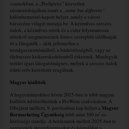
csarnokban, a „ProSpirits” közvetlen
szomszédságában ismét a
„same but different”
különbemutató kapott helyet, amely a városi
bárszcéna világát mutatja be. A kézműves szeszes
italok, a kézműves sörök és a cider folyamatosan
növekvő szegmenseinek fontos szereplőit találhatják
itt a látogatók – akik jellemzően a
trendgasztronómiából, a bárközösségből, vagy az
élelmiszer-kiskereskedelemből érkeznek. Mindegyik
terület igazi látogatómágnes, melyek a szeszes italok
iránti erős keresletre reagálnak.
Magyar kiállítók
A hagyományokhoz híven 2025-ben is több magyar
kiállítót üdvözölhetünk a ProWein szakvásáron. A
Magyar
főbejárat melletti, 9. pavilonban kap helyet a
Bormarketing Ügynökség
több mint 300 m
-es
2
közösségi standja. A borászatok mellett 2025-ben is
szerveznek mesterkurzusokat és kóstolókat a