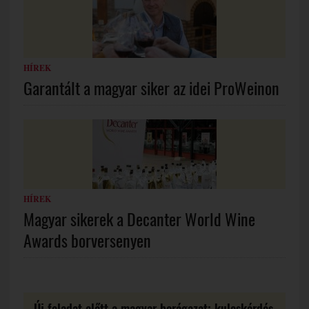
HÍREK
Garantált a magyar siker az idei ProWeinon
HÍREK
Magyar sikerek a Decanter World Wine
Awards borversenyen
Új feladat előtt a magyar borágazat: kulcskérdés