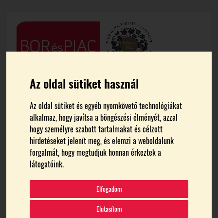
Az oldal sütiket használ
Az oldal sütiket és egyéb nyomkövető technológiákat
alkalmaz, hogy javítsa a böngészési élményét, azzal
hogy személyre szabott tartalmakat és célzott
hirdetéseket jelenít meg, és elemzi a weboldalunk
FŐOLDAL
MEDIA
forgalmát, hogy megtudjuk honnan érkeztek a
látogatóink.
borfesztivál-túri_márton-
Elfogadom
53212190638_54d352cc2
Elutasítom