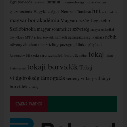
furmint
Egri borvidék
fesztivál
földművelésügyi minisztérium
hnt
gasztronómia
Hegyközségek Nemzeti Tanácsa
kékfrankos
magyar bor akadémia
Magyarország Legszebb
Szőlőbirtoka
magyar sommelier szövetség
magyar turisztikai
nébih
nemzeti agrárgazdasági kamara
MTÜ
ügynökség
mátrai borvidék
növényvédelem
olaszrizling
pezsgő
pálinka
pályázat
tokaj
szekszárd
szekszárdi borvidék
szüret
Rókusfalvy Pál
Tokaji
tokaji borvidék
Tokaj
Borlovagrend
támogatás
világörökség
villányi
verseny
villány
borvidék
vinitaly
SZAKMAI PARTNER