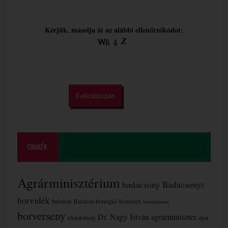
Kérjük, másolja át az alábbi ellenőrzőkódot:
CÍMKÉK
Agrárminisztérium
badacsony
Badacsonyi
borvidék
borteszt
balaton
Balaton borrégió
borturizmus
borverseny
Dr. Nagy István agrárminiszter
chardonnay
eger